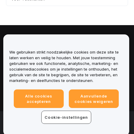
Over
We gebruiken strikt noodzakelijke cookies om deze site te
Diensten
laten werken en veilig te houden. Met jouw toestemming
gebruiken we ook functionele, analytische, marketing- en
Ondersteuning
socialemediacookies om je instellingen te onthouden, het
gebruik van de site te begrijpen, de site te verbeteren, en
marketing- en deelfuncties te ondersteunen.
Producten
Alle cookies
Aanvullende
Juridisch
accepteren
cookies weigeren
Cookie-instellingen
© 2025-2026 Bybit.eu. Alle rechten voorbehouden.
Gebruiksvoorwaarden
|
Privacyvoorwaarden
|
Colofon
(Impressum)
|
Cookievoorkeurencentrum