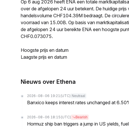
Op 6 aug 2026 heeft ENA een totale marktkapitali
over de afgelopen 24 uur betekent. De huidige prij
handelsvolume CHF104.39M bedraagt. De circulere
voorraad van 15.00B. Op basis van marktkapitalisati
de afgelopen 24 uur bereikte ENA een hoogste pu
CHF0.073075.
Hoogste prijs en datum
Laagste prijs en datum
Nieuws over Ethena
2026-08-06 19:21
(UTC)
Neutraal
Banxico keeps interest rates unchanged at 6.5
2026-08-06 18:15
(UTC)
Bearish
Hormuz ship ban triggers a jump in US yields, fuel