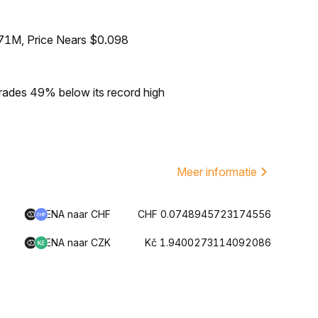
71M, Price Nears $0.098
rades 49% below its record high
Meer informatie
ENA naar CHF
CHF 0.0748945723174556
ENA naar CZK
Kč 1.9400273114092086