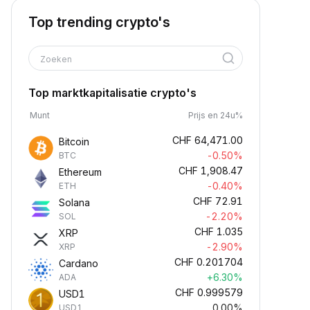
Top trending crypto's
Zoeken
Top marktkapitalisatie crypto's
Munt
Prijs en 24u%
CHF
64,471.00
Bitcoin
-0.50%
BTC
CHF
1,908.47
Ethereum
-0.40%
ETH
CHF
72.91
Solana
-2.20%
SOL
CHF
1.035
XRP
-2.90%
XRP
CHF
0.201704
Cardano
+6.30%
ADA
CHF
0.999579
USD1
0.00%
USD1