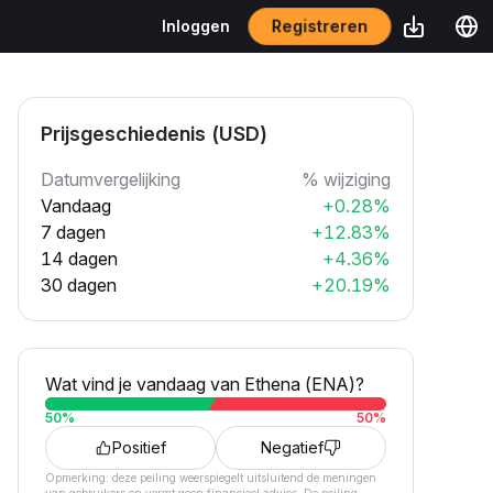
Inloggen
Registreren
Prijsgeschiedenis (USD)
Datumvergelijking
% wijziging
Vandaag
+0.28%
7 dagen
+12.83%
14 dagen
+4.36%
30 dagen
+20.19%
Wat vind je vandaag van Ethena (ENA)?
50
%
50
%
Positief
Negatief
Opmerking: deze peiling weerspiegelt uitsluitend de meningen