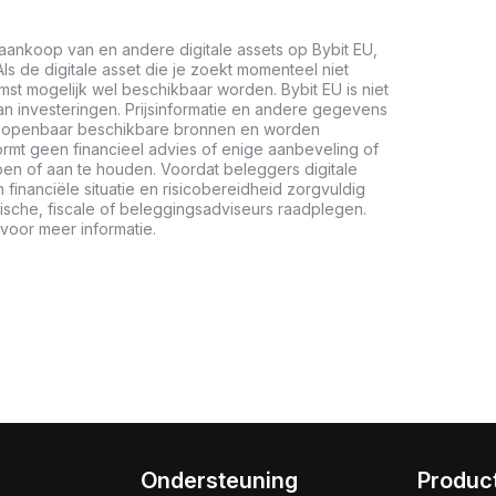
aankoop van en andere digitale assets op Bybit EU,
ls de digitale asset die je zoekt momenteel niet
mst mogelijk wel beschikbaar worden. Bybit EU is niet
n investeringen. Prijsinformatie en andere gegevens
it openbaar beschikbare bronnen en worden
vormt geen financieel advies of enige aanbeveling of
en of aan te houden. Voordat beleggers digitale
inanciële situatie en risicobereidheid zorgvuldig
ische, fiscale of beleggingsadviseurs raadplegen.
voor meer informatie.
Ondersteuning
Produc