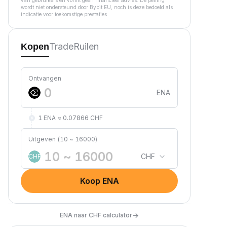
van gebruikers en vormt geen financieel advies. De peiling
wordt niet ondersteund door Bybit EU, noch is deze bedoeld als
indicatie voor toekomstige prestaties.
Trade
Ruilen
Kopen
Ontvangen
ENA
1 ENA ≈ 0.07866 CHF
Uitgeven (10 ~ 16000)
CHF
CHF
Koop ENA
→
ENA naar CHF calculator