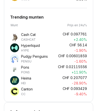
Trending munten
Munt
Prijs en 24u%
CHF
0.097761
Cash Cat
+2.40%
CASHCAT
CHF
56.14
Hyperliquid
-1.90%
HYPE
CHF
0.00601859
Pudgy Penguins
-1.60%
PENGU
CHF
0.02115556
Pons
+11.90%
PONS
CHF
0.207077
Heima
-28.90%
HEI
CHF
0.093429
Canton
-9.40%
CC