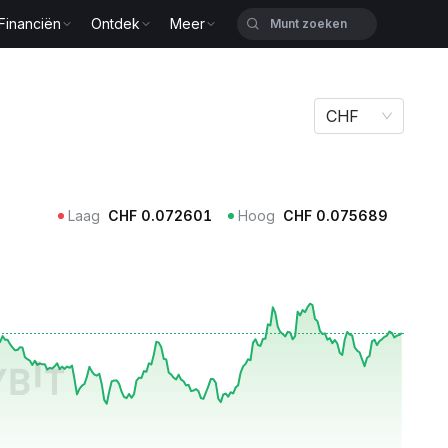
Financiën
Ontdek
Meer
CHF
Laag
CHF
0.072601
Hoog
CHF
0.075689