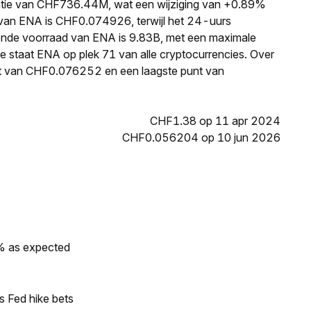
satie van CHF736.44M, wat een wijziging van +0.89%
s van ENA is CHF0.074926, terwijl het 24-uurs
nde voorraad van ENA is 9.83B, met een maximale
e staat ENA op plek 71 van alle cryptocurrencies. Over
nt van CHF0.076252 en een laagste punt van
CHF1.38 op 11 apr 2024
CHF0.056204 op 10 jun 2026
0% as expected
s Fed hike bets