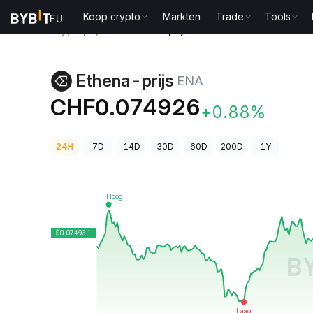
Koop crypto
Markten
Trade
Tools
Cryptoprijzen
Ethena-prijs ENA
Ethena-prijs
ENA
CHF0.074926
+0.88%
24H
7D
14D
30D
60D
200D
1Y