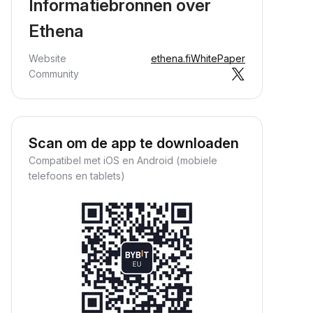
Informatiebronnen over
Ethena
Website
ethena.fi
WhitePaper
Community
Scan om de app te downloaden
Compatibel met iOS en Android (mobiele
telefoons en tablets)