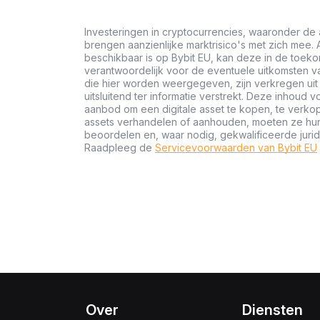
Investeringen in cryptocurrencies, waaronder de 
brengen aanzienlijke marktrisico's met zich mee. A
beschikbaar is op Bybit EU, kan deze in de toeko
verantwoordelijk voor de eventuele uitkomsten va
die hier worden weergegeven, zijn verkregen u
uitsluitend ter informatie verstrekt. Deze inhoud 
aanbod om een digitale asset te kopen, te verkop
assets verhandelen of aanhouden, moeten ze hun f
beoordelen en, waar nodig, gekwalificeerde jurid
Raadpleeg de
Servicevoorwaarden van Bybit EU
Over
Diensten