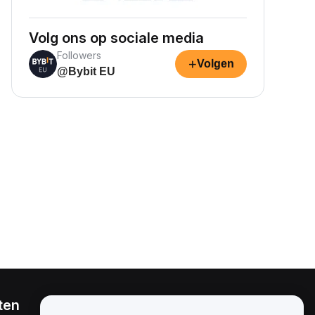
Volg ons op sociale media
Followers
+
Volgen
@Bybit EU
ten
Juridisch