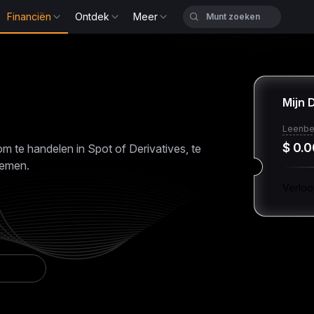
Financiën
Ontdek
Meer
Mijn 
Leenbe
$ 0.0
om te handelen in Spot of Derivatives, te
nemen.
Verloo