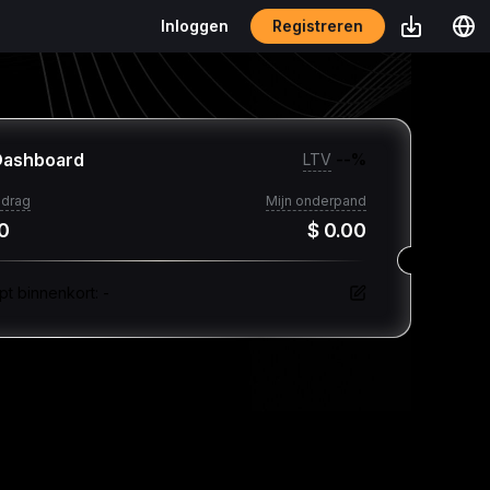
Registreren
Inloggen
Dashboard
LTV
--
%
drag
Mijn onderpand
0
$ 0.00
pt binnenkort
:
-
Markets
Leengegevens