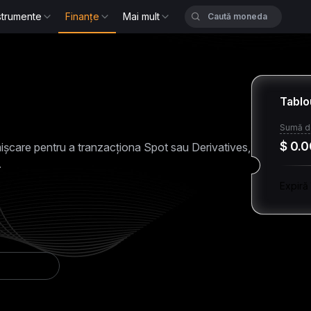
strumente
Finanțe
Mai mult
Tablo
Sumă d
$ 0.0
 mișcare pentru a tranzacționa Spot sau Derivatives,
.
Expiră