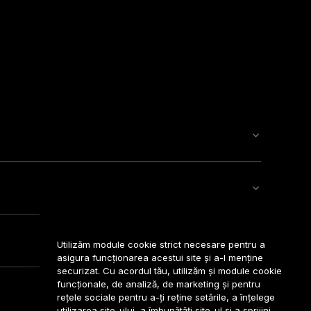
Utilizăm module cookie strict necesare pentru a
asigura funcționarea acestui site și a-l menține
securizat. Cu acordul tău, utilizăm și module cookie
funcționale, de analiză, de marketing și pentru
rețele sociale pentru a-ți reține setările, a înțelege
utilizarea site-ului, a îmbunătăți site-ul și a sprijini