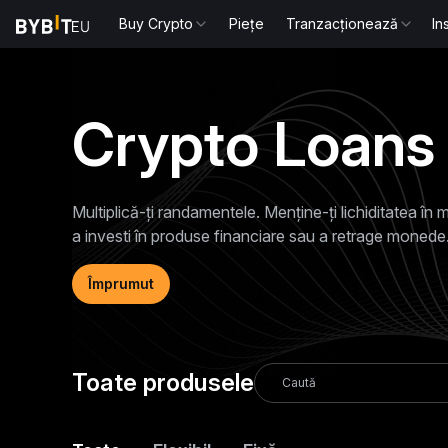
Buy Crypto
Piețe
Tranzacționează
In
Crypto Loans
Multiplică-ți randamentele. Menține-ți lichiditatea în
a investi în produse financiare sau a retrage monede
Împrumut
Toate produsele