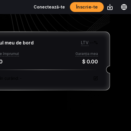
Înscrie-te
Conectează-te
ul meu de bord
LTV
--
%
e împrumut
Garanția mea
0
$ 0.00
 în curând
:
-
Markets
Date despre împrumut