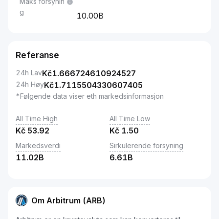
Maks forsynin
g
10.00B
Referanse
24h Lav
Kč
1.666724610924527
24h Høy
Kč
1.7115504330607405
*Følgende data viser eth markedsinformasjon
All Time High
All Time Low
Kč
53.92
Kč
1.50
Markedsverdi
Sirkulerende forsyning
11.02B
6.61B
Om Arbitrum (ARB)