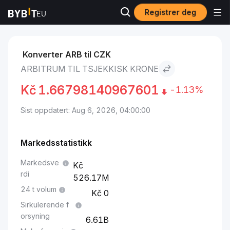
Registrer deg
Markeder
Arbitrum pris ARB
Arbitrum to Tsjekkisk krone
Konverter ARB til CZK
ARBITRUM TIL TSJEKKISK KRONE
Kč
1.66798140967601
-1.13%
Sist oppdatert: Aug 6, 2026, 04:00:00
Markedsstatistikk
Markedsve
rdi
526.17M
24 t volum
0
Sirkulerende f
orsyning
6.61B