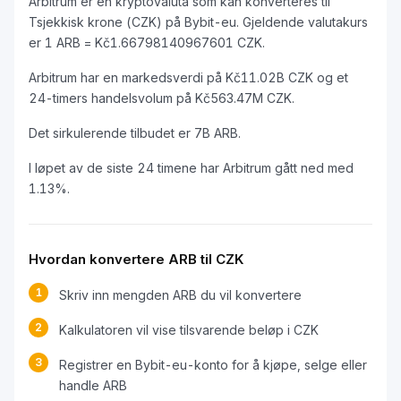
Arbitrum er en kryptovaluta som kan konverteres til
Tsjekkisk krone (CZK) på Bybit-eu. Gjeldende valutakurs
er 1 ARB = Kč1.66798140967601 CZK.
Arbitrum har en markedsverdi på Kč11.02B CZK og et
24-timers handelsvolum på Kč563.47M CZK.
Det sirkulerende tilbudet er 7B ARB.
I løpet av de siste 24 timene har Arbitrum gått ned med
1.13%.
Hvordan konvertere ARB til CZK
1
Skriv inn mengden ARB du vil konvertere
2
Kalkulatoren vil vise tilsvarende beløp i CZK
3
Registrer en Bybit-eu-konto for å kjøpe, selge eller
handle ARB