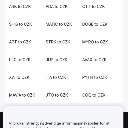
ARB to CZK
ADA to CZK
CTT to CZK
SHIB to CZK
MATIC to CZK
DOGE to CZK
APT to CZK
STRK to CZK
MYRO to CZK
LTC to CZK
JUP to CZK
AVAX to CZK
XAI to CZK
TIA to CZK
PYTH to CZK
MAVIA to CZK
JTO to CZK
COQ to CZK
Vi bruker strengt nødvendige informasjonskapsler for at
Om