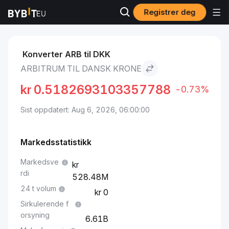
Registrer deg
Markeder
Arbitrum pris ARB
Arbitrum to Dansk krone
Konverter ARB til DKK
ARBITRUM TIL DANSK KRONE
kr
0.5182693103357788
-0.73%
Sist oppdatert: Aug 6, 2026, 06:00:00
Markedsstatistikk
Markedsve
rdi
528.48M
24 t volum
0
Sirkulerende f
orsyning
6.61B