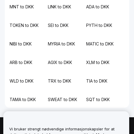
MNT to DKK
LINK to DKK
ADA to DKK
TOKEN to DKK
SEI to DKK
PYTH to DKK
NIBI to DKK
MYRIA to DKK
MATIC to DKK
ARB to DKK
AGIX to DKK
XLM to DKK
WLD to DKK
TRX to DKK
TIA to DKK
TAMA to DKK
SWEAT to DKK
SQT to DKK
Vi bruker strengt nødvendige informasjonskapsler for at
Om