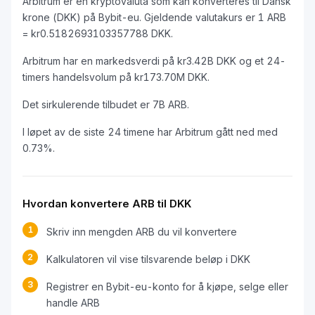
Arbitrum er en kryptovaluta som kan konverteres til Dansk
krone (DKK) på Bybit-eu. Gjeldende valutakurs er 1 ARB
= kr0.5182693103357788 DKK.
Arbitrum har en markedsverdi på kr3.42B DKK og et 24-
timers handelsvolum på kr173.70M DKK.
Det sirkulerende tilbudet er 7B ARB.
I løpet av de siste 24 timene har Arbitrum gått ned med
0.73%.
Hvordan konvertere ARB til DKK
1
Skriv inn mengden ARB du vil konvertere
2
Kalkulatoren vil vise tilsvarende beløp i DKK
3
Registrer en Bybit-eu-konto for å kjøpe, selge eller
handle ARB