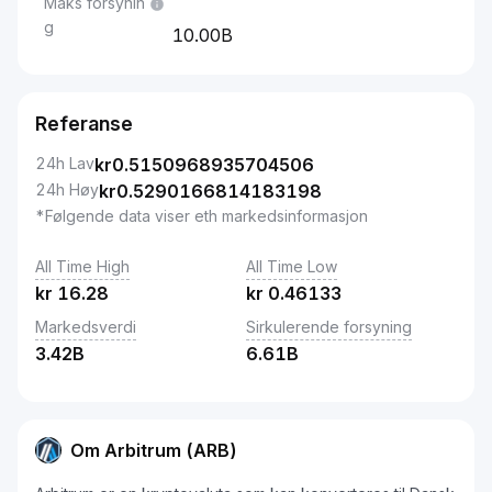
Maks forsynin
g
10.00B
Referanse
24h Lav
kr
0.5150968935704506
24h Høy
kr
0.5290166814183198
*Følgende data viser eth markedsinformasjon
All Time High
All Time Low
kr
16.28
kr
0.46133
Markedsverdi
Sirkulerende forsyning
3.42B
6.61B
Om Arbitrum (ARB)