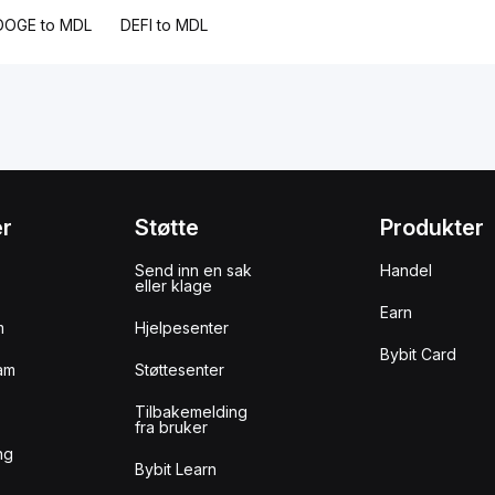
DOGE to MDL
DEFI to MDL
er
Støtte
Produkter
Send inn en sak
Handel
eller klage
Earn
m
Hjelpesenter
Bybit Card
am
Støttesenter
Tilbakemelding
fra bruker
ng
Bybit Learn