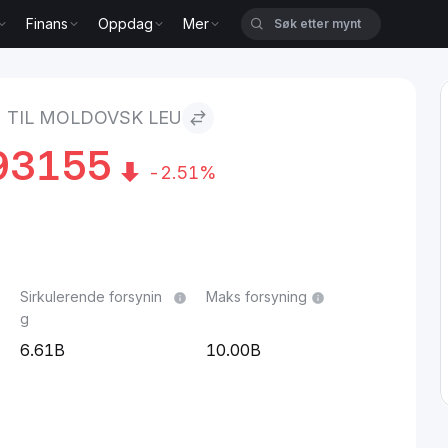
Finans
Oppdag
Mer
leu
 TIL MOLDOVSK LEU
93155
-2.51%
Sirkulerende forsynin
Maks forsyning
g
6.61B
10.00B