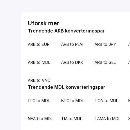
Uforsk mer
Trendende ARB konverteringspar
ARB to EUR
ARB to PLN
ARB to JPY
ARB to MDL
ARB to DKK
ARB to GEL
ARB to VND
Trendende MDL konverteringspar
LTC to MDL
BTC to MDL
TON to MDL
NEAR to MDL
TIA to MDL
TAMA to MDL