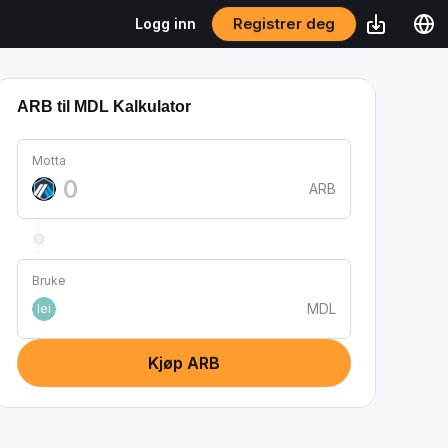
Registrer deg
Logg inn
ARB til MDL Kalkulator
Motta
ARB
Bruke
MDL
lei
Kjøp ARB