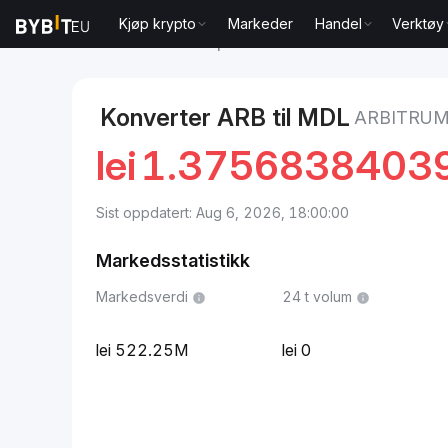
Kjøp krypto
Markeder
Handel
Verktøy
Markeder
Arbitrum pris ARB
Arbitrum to Moldovsk 
Konverter ARB til MDL
ARBITRUM
lei
1.3756838403
Sist oppdatert: Aug 6, 2026, 18:00:00
Markedsstatistikk
Markedsverdi
24 t volum
522.25M
0