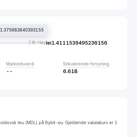
lei1.375683840393155
24h Høy
lei
1.4111539495236156
Markedsverdi
Sirkulerende forsyning
--
6.61B
Moldovsk leu (MDL) på Bybit-eu. Gjeldende valutakurs er 1