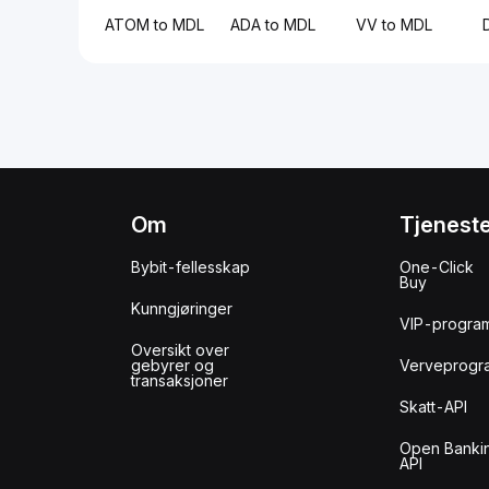
ATOM to MDL
ADA to MDL
VV to MDL
Om
Tjenest
Bybit-fellesskap
One-Click
Buy
Kunngjøringer
VIP-progra
Oversikt over
gebyrer og
Verveprogr
transaksjoner
Skatt-API
Open Banki
API