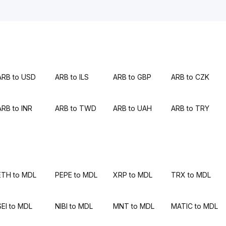
ARB to USD
ARB to ILS
ARB to GBP
ARB to CZK
ARB to INR
ARB to TWD
ARB to UAH
ARB to TRY
ETH to MDL
PEPE to MDL
XRP to MDL
TRX to MDL
SEI to MDL
NIBI to MDL
MNT to MDL
MATIC to MDL