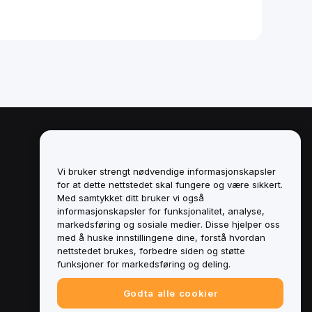
Juridisk
Retningslinjer for
Vi bruker strengt nødvendige informasjonskapsler
interessekonflikter
for at dette nettstedet skal fungere og være sikkert.
Med samtykket ditt bruker vi også
Sammendrag av retningslinjene for
informasjonskapsler for funksjonalitet, analyse,
oppbevaring og administrasjon
markedsføring og sosiale medier. Disse hjelper oss
med å huske innstillingene dine, forstå hvordan
ESG-informasjon
nettstedet brukes, forbedre siden og støtte
funksjoner for markedsføring og deling.
Crypto-Asset White Papers
Godta alle cookier