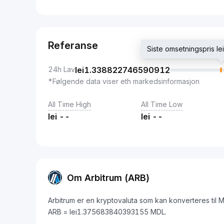
Referanse
Siste omsetningspris 
24h Lav
lei
1.338822746590912
*Følgende data viser eth markedsinformasjon
All Time High
All Time Low
lei
--
lei
--
Om Arbitrum (ARB)
Arbitrum er en kryptovaluta som kan konverteres til 
ARB = lei1.375683840393155 MDL.