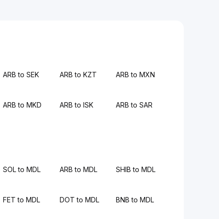
ARB to SEK
ARB to KZT
ARB to MXN
ARB to MKD
ARB to ISK
ARB to SAR
SOL to MDL
ARB to MDL
SHIB to MDL
FET to MDL
DOT to MDL
BNB to MDL