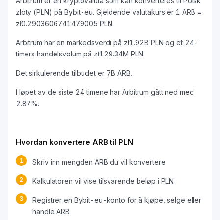
Arbitrum er en kryptovaluta som kan konverteres til Polsk
zloty (PLN) på Bybit-eu. Gjeldende valutakurs er 1 ARB =
zł0.2903606741479005 PLN.
Arbitrum har en markedsverdi på zł1.92B PLN og et 24-
timers handelsvolum på zł129.34M PLN.
Det sirkulerende tilbudet er 7B ARB.
I løpet av de siste 24 timene har Arbitrum gått ned med
2.87%.
Hvordan konvertere ARB til PLN
1
Skriv inn mengden ARB du vil konvertere
2
Kalkulatoren vil vise tilsvarende beløp i PLN
3
Registrer en Bybit-eu-konto for å kjøpe, selge eller
handle ARB