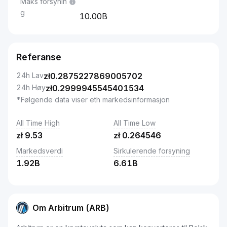
Maks forsynin
g
10.00B
Referanse
24h Lav
zł
0.2875227869005702
24h Høy
zł
0.2999945545401534
*Følgende data viser eth markedsinformasjon
All Time High
All Time Low
zł
9.53
zł
0.264546
Markedsverdi
Sirkulerende forsyning
1.92B
6.61B
Om Arbitrum (ARB)