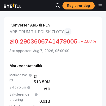
Registrer deg
Markeder
Arbitrum pris ARB
Arbitrum to Polsk zloty
Konverter ARB til PLN
ARBITRUM TIL POLSK ZLOTY
zł
0.2903606741479005
-2.87%
Sist oppdatert: Aug 7, 2026, 05:00:00
Markedsstatistikk
Markedsve
rdi
513.59M
24 t volum
0
Sirkulerende f
orsyning
6.61B