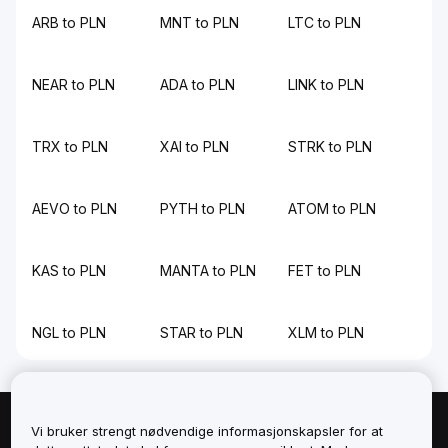
ARB to PLN
MNT to PLN
LTC to PLN
NEAR to PLN
ADA to PLN
LINK to PLN
TRX to PLN
XAI to PLN
STRK to PLN
AEVO to PLN
PYTH to PLN
ATOM to PLN
KAS to PLN
MANTA to PLN
FET to PLN
NGL to PLN
STAR to PLN
XLM to PLN
Vi bruker strengt nødvendige informasjonskapsler for at
Om