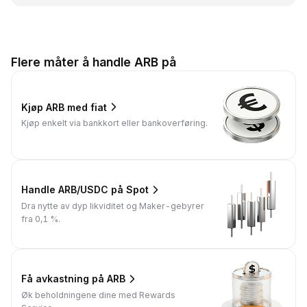
Flere måter å handle ARB på
Kjøp ARB med fiat
Kjøp enkelt via bankkort eller bankoverføring.
Handle ARB/USDC på Spot
Dra nytte av dyp likviditet og Maker-gebyrer
fra 0,1 %.
Få avkastning på ARB
Øk beholdningene dine med Rewards