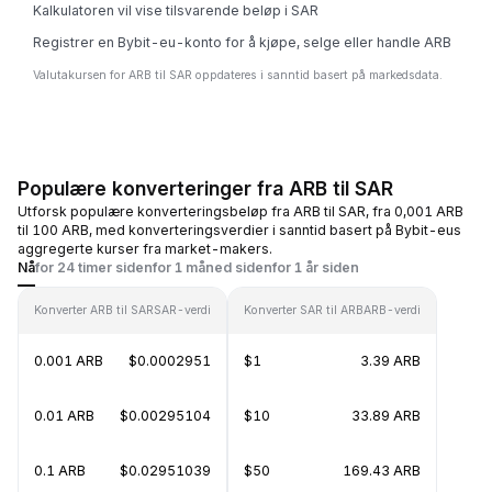
Kalkulatoren vil vise tilsvarende beløp i SAR
Registrer en Bybit-eu-konto for å kjøpe, selge eller handle ARB
Valutakursen for ARB til SAR oppdateres i sanntid basert på markedsdata.
Populære konverteringer fra ARB til SAR
Utforsk populære konverteringsbeløp fra ARB til SAR, fra 0,001 ARB
til 100 ARB, med konverteringsverdier i sanntid basert på Bybit-eus
aggregerte kurser fra market-makers.
Nå
for 24 timer siden
for 1 måned siden
for 1 år siden
Konverter ARB til SAR
SAR-verdi
Konverter SAR til ARB
ARB-verdi
0.001 ARB
$0.0002951
$1
3.39 ARB
0.01 ARB
$0.00295104
$10
33.89 ARB
0.1 ARB
$0.02951039
$50
169.43 ARB