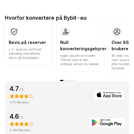
Hvorfor konvertere på Bybit-eu
Bevis på reserver
Null
Over 86 mi
konverteringsgebyrer
brukere
1:1-reserver verifisert
månedlig med Merkle-
Ingen skjulte kostnader.
Bli med i en av
bevis på blokkjeden.
Tilbudt sats er den
mest populære
endelige satsen du betaler.
etter handelsv
likviditet.
4.7
/ 5
47K Reviews
4.6
/ 5
1.4M Reviews