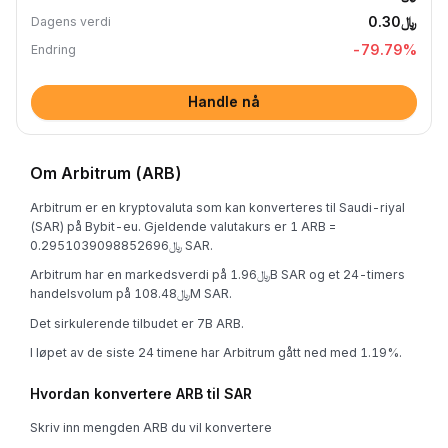
﷼0.30
Dagens verdi
-79.79
%
Endring
Handle nå
Om Arbitrum (ARB)
Arbitrum er en kryptovaluta som kan konverteres til Saudi-riyal
(SAR) på Bybit-eu. Gjeldende valutakurs er 1 ARB =
﷼0.2951039098852696 SAR.
Arbitrum har en markedsverdi på ﷼1.96B SAR og et 24-timers
handelsvolum på ﷼108.48M SAR.
Det sirkulerende tilbudet er 7B ARB.
I løpet av de siste 24 timene har Arbitrum gått ned med 1.19%.
Hvordan konvertere ARB til SAR
Skriv inn mengden ARB du vil konvertere