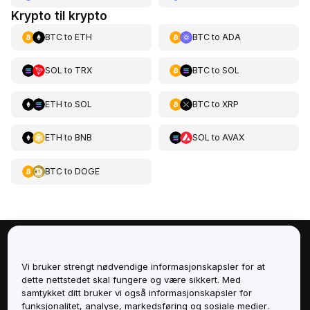
Krypto til krypto
BTC
to
ETH
BTC
to
ADA
SOL
to
TRX
BTC
to
SOL
ETH
to
SOL
BTC
to
XRP
ETH
to
BNB
SOL
to
AVAX
BTC
to
DOGE
Om
Vi bruker strengt nødvendige informasjonskapsler for at
dette nettstedet skal fungere og være sikkert. Med
Tjenester
samtykket ditt bruker vi også informasjonskapsler for
funksjonalitet, analyse, markedsføring og sosiale medier.