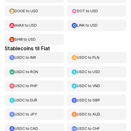
DOGE
to
USD
DOT
to
USD
AVAX
to
USD
LINK
to
USD
SHIB
to
USD
Stablecoins til Fiat
USDC
to
INR
USDC
to
PLN
USDC
to
RON
USDC
to
USD
USDC
to
PHP
USDC
to
VND
USDC
to
EUR
USDC
to
GBP
USDC
to
JPY
USDC
to
AUD
USDC
to
CAD
USDC
to
CHF