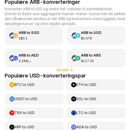
Populære ARB-konverteringer
Konverter ARB til USD og andre fiat-valutaer til sanntidskurser.
Drevet av Bybit-eus aggregerte market-maker-kurser kan du sjekke
den nåværende verdien av din ARB og konvertere med trygghet, med
nøyaktige kurser og uten skjulte spreads.
ARB
to
SGD
ARB
to
USD
S$0.1
$0.078
ARB
to
AED
ARB
to
ARS
د.إ0.288
$117.35
Se mer
↓
Populære USD-konverteringspar
BTC
to
USD
ETH
to
USD
USDC
to
USD
SOL
to
USD
TRX
to
USD
LTC
to
USD
XRP
to
USD
ADA
to
USD