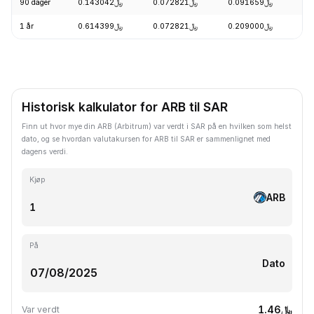
90 dager
﷼0.143042
﷼0.072821
﷼0.091659
-
1 år
﷼0.614399
﷼0.072821
﷼0.209000
-
Historisk kalkulator for ARB til SAR
Finn ut hvor mye din ARB (Arbitrum) var verdt i SAR på en hvilken som helst
dato, og se hvordan valutakursen for ARB til SAR er sammenlignet med
dagens verdi.
Kjøp
ARB
På
Dato
﷼1.46
Var verdt