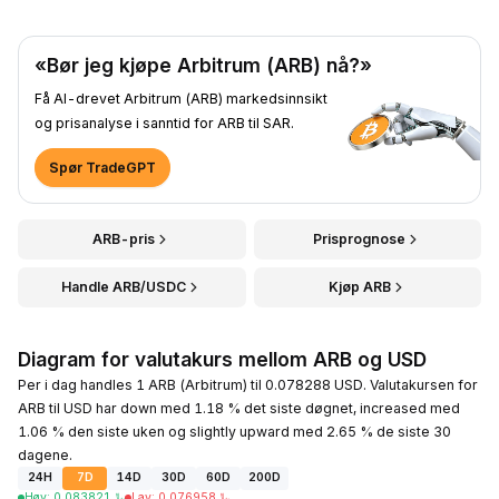
«Bør jeg kjøpe Arbitrum (ARB) nå?»
Få AI-drevet Arbitrum (ARB) markedsinnsikt
og prisanalyse i sanntid for ARB til SAR.
Spør TradeGPT
ARB-pris
Prisprognose
Handle ARB/USDC
Kjøp ARB
Diagram for valutakurs mellom ARB og USD
Per i dag handles 1 ARB (Arbitrum) til 0.078288 USD. Valutakursen for
ARB til USD har down med 1.18 % det siste døgnet, increased med
1.06 % den siste uken og slightly upward med 2.65 % de siste 30
dagene.
24H
7D
14D
30D
60D
200D
Høy
:
0.083821
﷼
Lav
:
0.076958
﷼