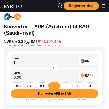
Registrer deg
Hjem
ARB to SAR
Konverter 1 ARB (Arbitrum) til SAR
(Saudi-riyal)
1 ARB ≈ ﷼0.30 SAR
▼
-1.19%
24h
Sist oppdatering
：
2026/08/07 18:24
(
GMT+0
)
Bruk
ARB
Motta ~
SAR
0.001
0.01
0.1
1
5
10
100
Konverter ARB to SAR
Null gebyrer · 350+ kryptovalutaer · 40+ fiat-valutaer