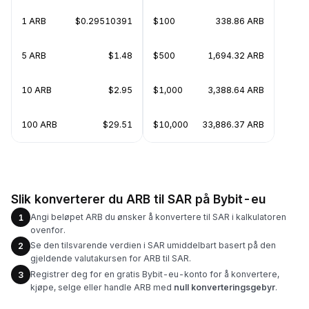
1 ARB
$0.29510391
$100
338.86 ARB
5 ARB
$1.48
$500
1,694.32 ARB
10 ARB
$2.95
$1,000
3,388.64 ARB
100 ARB
$29.51
$10,000
33,886.37 ARB
Slik konverterer du ARB til SAR på Bybit-eu
Angi beløpet ARB du ønsker å konvertere til SAR i kalkulatoren
1
ovenfor.
Se den tilsvarende verdien i SAR umiddelbart basert på den
2
gjeldende valutakursen for ARB til SAR.
Registrer deg for en gratis Bybit-eu-konto for å konvertere,
3
kjøpe, selge eller handle ARB med
null konverteringsgebyr
.