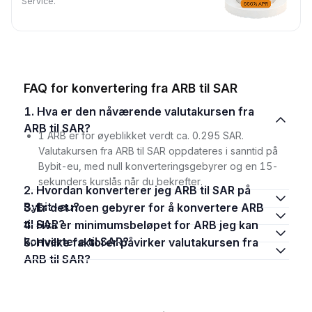
Service.
FAQ for konvertering fra ARB til SAR
1. Hva er den nåværende valutakursen fra
ARB til SAR?
1 ARB er for øyeblikket verdt ca. 0.295 SAR.
Valutakursen fra ARB til SAR oppdateres i sanntid på
Bybit-eu, med null konverteringsgebyrer og en 15-
sekunders kurslås når du bekrefter.
2. Hvordan konverterer jeg ARB til SAR på
Bybit-eu?
3. Er det noen gebyrer for å konvertere ARB
til SAR?
4. Hva er minimumsbeløpet for ARB jeg kan
konvertere til SAR?
5. Hvilke faktorer påvirker valutakursen fra
ARB til SAR?