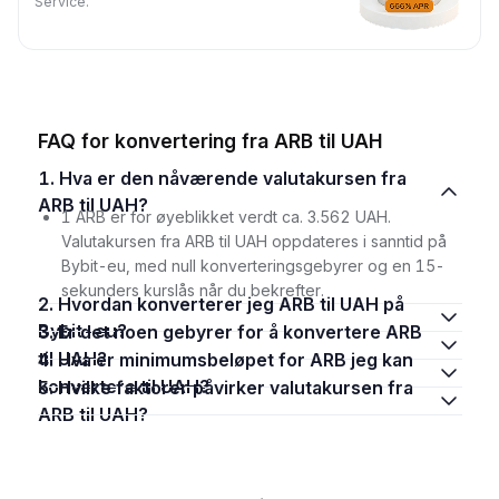
Service.
FAQ for konvertering fra ARB til UAH
1. Hva er den nåværende valutakursen fra
ARB til UAH?
1 ARB er for øyeblikket verdt ca. 3.562 UAH.
Valutakursen fra ARB til UAH oppdateres i sanntid på
Bybit-eu, med null konverteringsgebyrer og en 15-
sekunders kurslås når du bekrefter.
2. Hvordan konverterer jeg ARB til UAH på
Bybit-eu?
3. Er det noen gebyrer for å konvertere ARB
til UAH?
4. Hva er minimumsbeløpet for ARB jeg kan
konvertere til UAH?
5. Hvilke faktorer påvirker valutakursen fra
ARB til UAH?