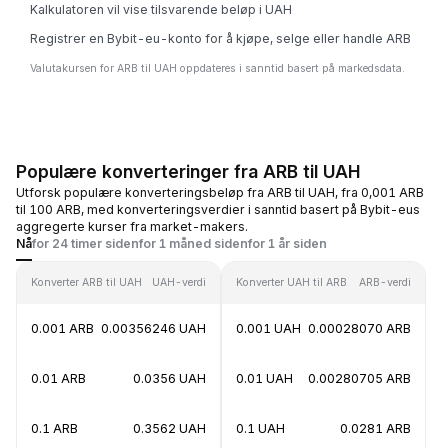
Kalkulatoren vil vise tilsvarende beløp i UAH
Registrer en Bybit-eu-konto for å kjøpe, selge eller handle ARB
Valutakursen for ARB til UAH oppdateres i sanntid basert på markedsdata.
Populære konverteringer fra ARB til UAH
Utforsk populære konverteringsbeløp fra ARB til UAH, fra 0,001 ARB
til 100 ARB, med konverteringsverdier i sanntid basert på Bybit-eus
aggregerte kurser fra market-makers.
Nå
for 24 timer siden
for 1 måned siden
for 1 år siden
Konverter ARB til UAH
UAH-verdi
Konverter UAH til ARB
ARB-verdi
0.001 ARB
0.00356246 UAH
0.001 UAH
0.00028070 ARB
0.01 ARB
0.0356 UAH
0.01 UAH
0.00280705 ARB
0.1 ARB
0.3562 UAH
0.1 UAH
0.0281 ARB