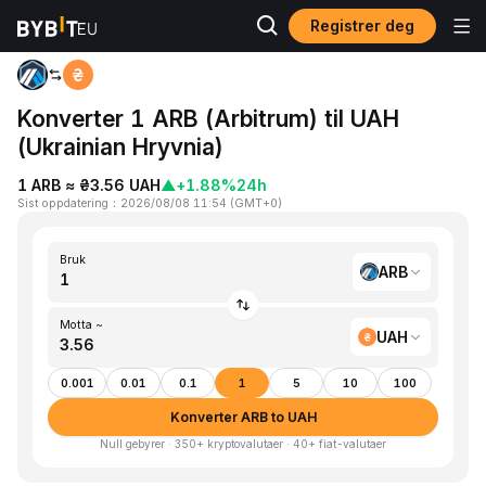
Registrer deg
Hjem
ARB to UAH
Konverter 1 ARB (Arbitrum) til UAH
(Ukrainian Hryvnia)
1 ARB ≈ ₴3.56 UAH
▲
+1.88%
24h
Sist oppdatering
：
2026/08/08 11:54
(
GMT+0
)
Bruk
ARB
Motta ~
UAH
0.001
0.01
0.1
1
5
10
100
Konverter ARB to UAH
Null gebyrer · 350+ kryptovalutaer · 40+ fiat-valutaer