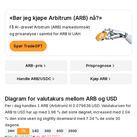
«Bør jeg kjøpe Arbitrum (ARB) nå?»
Få AI-drevet Arbitrum (ARB) markedsinnsikt
og prisanalyse i sanntid for ARB til UAH.
Spør TradeGPT
ARB-pris
Prisprognose
Handle ARB/USDC
Kjøp ARB
Diagram for valutakurs mellom ARB og USD
Per i dag handles 1 ARB (Arbitrum) til 0.079636 USD. Valutakursen for
ARB til USD har up med 1.96 % det siste døgnet, increased med 2.04
% den siste uken og slightly downward med 7.34 % de siste 30
dagene.
24H
7D
14D
30D
60D
200D
Høy
:
₴
0.083821
Lav
:
₴
0.077317