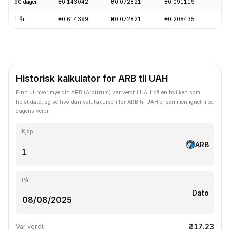
90 dager
₴0.143042
₴0.072821
₴0.091119
-
1 år
₴0.614399
₴0.072821
₴0.208435
-
Historisk kalkulator for ARB til UAH
Finn ut hvor mye din ARB (Arbitrum) var verdt i UAH på en hvilken som
helst dato, og se hvordan valutakursen for ARB til UAH er sammenlignet med
dagens verdi.
Kjøp
ARB
På
Dato
₴17.23
Var verdt