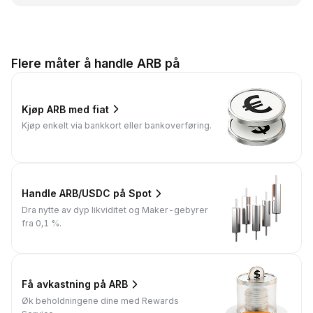
Flere måter å handle ARB på
Kjøp ARB med fiat
Kjøp enkelt via bankkort eller bankoverføring.
Handle ARB/USDC på Spot
Dra nytte av dyp likviditet og Maker-gebyrer
fra 0,1 %.
Få avkastning på ARB
Øk beholdningene dine med Rewards