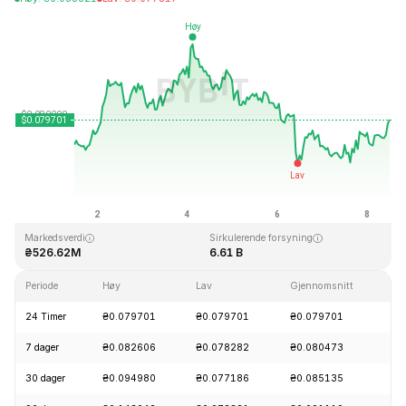
Sist oppdatert: 2026-08-08, 11:54 GMT+0
All Time High
All Time Low
₴2.39
₴0.070480
Markedsverdi
Sirkulerende forsyning
₴526.62M
6.61 B
Periode
Høy
Lav
Gjennomsnitt
E
24 Timer
₴0.079701
₴0.079701
₴0.079701
+
7 dager
₴0.082606
₴0.078282
₴0.080473
+
30 dager
₴0.094980
₴0.077186
₴0.085135
-