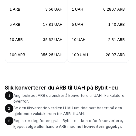
1 ARB
3.56 UAH
1 UAH
0.2807 ARB
5 ARB
17.81 UAH
5 UAH
1.40 ARB
10 ARB
35.62 UAH
10 UAH
2.81 ARB
100 ARB
356.25 UAH
100 UAH
28.07 ARB
Slik konverterer du ARB til UAH på Bybit-eu
Angi beløpet ARB du ønsker å konvertere til UAH i kalkulatoren
1
ovenfor.
Se den tilsvarende verdien i UAH umiddelbart basert på den
2
gjeldende valutakursen for ARB til UAH.
Registrer deg for en gratis Bybit-eu-konto for å konvertere,
3
kjøpe, selge eller handle ARB med
null konverteringsgebyr
.