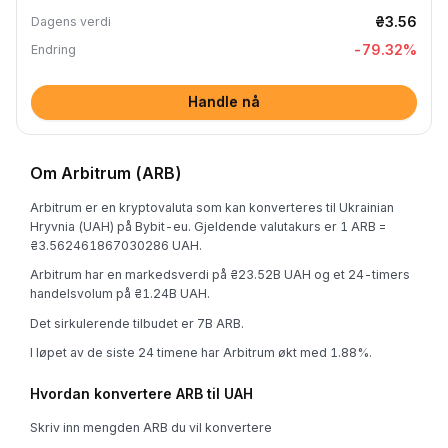
₴3.56
Dagens verdi
-79.32
%
Endring
Handle nå
Om Arbitrum (ARB)
Arbitrum er en kryptovaluta som kan konverteres til Ukrainian
Hryvnia (UAH) på Bybit-eu. Gjeldende valutakurs er 1 ARB =
₴3.562461867030286 UAH.
Arbitrum har en markedsverdi på ₴23.52B UAH og et 24-timers
handelsvolum på ₴1.24B UAH.
Det sirkulerende tilbudet er 7B ARB.
I løpet av de siste 24 timene har Arbitrum økt med 1.88%.
Hvordan konvertere ARB til UAH
Skriv inn mengden ARB du vil konvertere