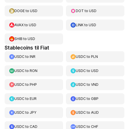
DOGE
to
USD
DOT
to
USD
AVAX
to
USD
LINK
to
USD
SHIB
to
USD
Stablecoins til Fiat
USDC
to
INR
USDC
to
PLN
USDC
to
RON
USDC
to
USD
USDC
to
PHP
USDC
to
VND
USDC
to
EUR
USDC
to
GBP
USDC
to
JPY
USDC
to
AUD
USDC
to
CAD
USDC
to
CHF