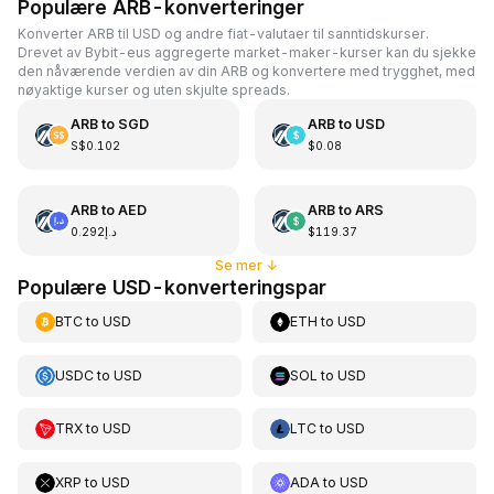
Populære ARB-konverteringer
Konverter ARB til USD og andre fiat-valutaer til sanntidskurser.
Drevet av Bybit-eus aggregerte market-maker-kurser kan du sjekke
den nåværende verdien av din ARB og konvertere med trygghet, med
nøyaktige kurser og uten skjulte spreads.
ARB
to
SGD
ARB
to
USD
S$0.102
$0.08
ARB
to
AED
ARB
to
ARS
د.إ0.292
$119.37
Se mer
↓
Populære USD-konverteringspar
BTC
to
USD
ETH
to
USD
USDC
to
USD
SOL
to
USD
TRX
to
USD
LTC
to
USD
XRP
to
USD
ADA
to
USD