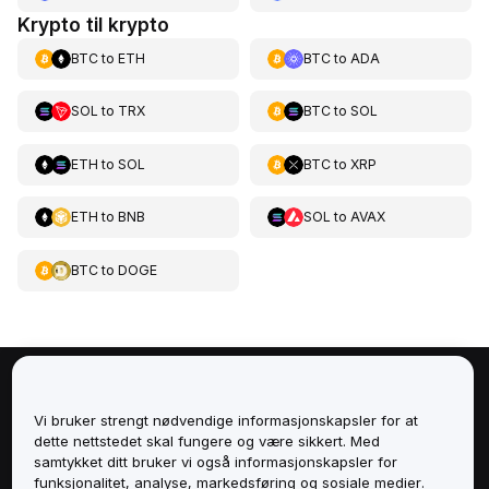
Krypto til krypto
BTC
to
ETH
BTC
to
ADA
SOL
to
TRX
BTC
to
SOL
ETH
to
SOL
BTC
to
XRP
ETH
to
BNB
SOL
to
AVAX
BTC
to
DOGE
Om
Vi bruker strengt nødvendige informasjonskapsler for at
dette nettstedet skal fungere og være sikkert. Med
Tjenester
samtykket ditt bruker vi også informasjonskapsler for
funksjonalitet, analyse, markedsføring og sosiale medier.