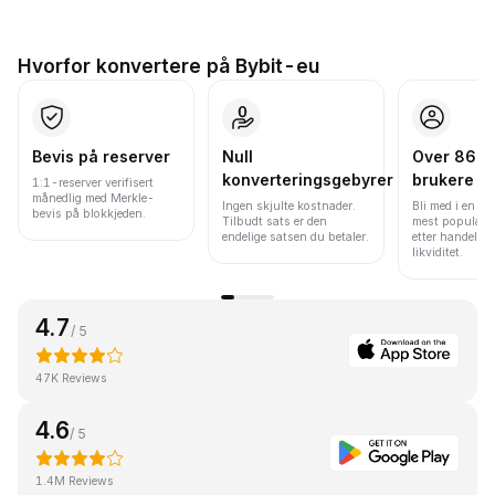
Hvorfor konvertere på Bybit-eu
Bevis på reserver
Null
Over 86 mi
konverteringsgebyrer
brukere
1:1-reserver verifisert
månedlig med Merkle-
Ingen skjulte kostnader.
Bli med i en av
bevis på blokkjeden.
Tilbudt sats er den
mest populære
endelige satsen du betaler.
etter handelsv
likviditet.
4.7
/ 5
47K Reviews
4.6
/ 5
1.4M Reviews