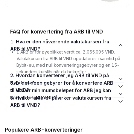
FAQ for konvertering fra ARB til VND
1. Hva er den nåværende valutakursen fra
ARB til VND?
1 ARB er for øyeblikket verdt ca. 2,055.095 VND.
Valutakursen fra ARB til VND oppdateres i sanntid på
Bybit-eu, med null konverteringsgebyrer og en 15-
sekunders kurslås når du bekrefter.
2. Hvordan konverterer jeg ARB til VND på
Bybit-eu?
3. Er det noen gebyrer for å konvertere ARB
til VND?
4. Hva er minimumsbeløpet for ARB jeg kan
konvertere til VND?
5. Hvilke faktorer påvirker valutakursen fra
ARB til VND?
Populære ARB-konverteringer