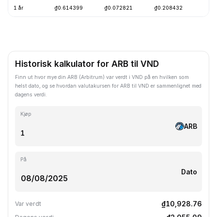
1 år
₫0.614399
₫0.072821
₫0.208432
-
Historisk kalkulator for ARB til VND
Finn ut hvor mye din ARB (Arbitrum) var verdt i VND på en hvilken som
helst dato, og se hvordan valutakursen for ARB til VND er sammenlignet med
dagens verdi.
Kjøp
ARB
På
Dato
₫10,928.76
Var verdt