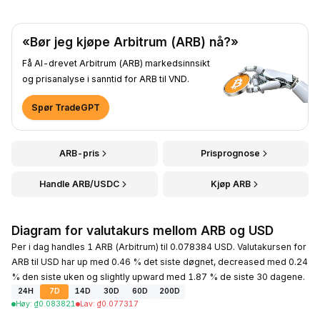
«Bør jeg kjøpe Arbitrum (ARB) nå?»
Få AI-drevet Arbitrum (ARB) markedsinnsikt
og prisanalyse i sanntid for ARB til VND.
Spør TradeGPT
ARB-pris
Prisprognose
Handle ARB/USDC
Kjøp ARB
Diagram for valutakurs mellom ARB og USD
Per i dag handles 1 ARB (Arbitrum) til 0.078384 USD. Valutakursen for
ARB til USD har up med 0.46 % det siste døgnet, decreased med 0.24
% den siste uken og slightly upward med 1.87 % de siste 30 dagene.
24H
7D
14D
30D
60D
200D
Høy
:
₫
0.083821
Lav
:
₫
0.077317