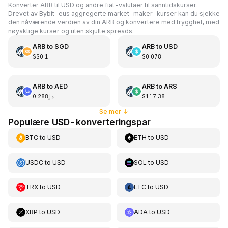
Konverter ARB til USD og andre fiat-valutaer til sanntidskurser.
Drevet av Bybit-eus aggregerte market-maker-kurser kan du sjekke
den nåværende verdien av din ARB og konvertere med trygghet, med
nøyaktige kurser og uten skjulte spreads.
ARB
to
SGD
ARB
to
USD
S$0.1
$0.078
ARB
to
AED
ARB
to
ARS
د.إ0.288
$117.38
Se mer
↓
Populære USD-konverteringspar
BTC
to
USD
ETH
to
USD
USDC
to
USD
SOL
to
USD
TRX
to
USD
LTC
to
USD
XRP
to
USD
ADA
to
USD