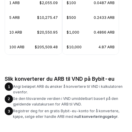
1 ARB
$2,055.09
$100
0.0487 ARB
5 ARB
$10,275.47
$500
0.2433 ARB
10 ARB
$20,550.95
$1,000
0.4866 ARB
100 ARB
$205,509.48
$10,000
4.87 ARB
Slik konverterer du ARB til VND på Bybit-eu
Angi beløpet ARB du ønsker å konvertere til VND i kalkulatoren
1
ovenfor.
Se den tilsvarende verdien i VND umiddelbart basert på den
2
gjeldende valutakursen for ARB til VND.
Registrer deg for en gratis Bybit-eu-konto for å konvertere,
3
kjøpe, selge eller handle ARB med
null konverteringsgebyr
.