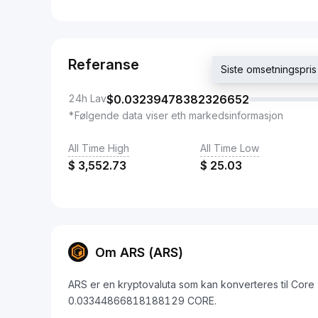
Referanse
Siste omsetningspr
24h Lav
$
0.03239478382326652
*Følgende data viser eth markedsinformasjon
All Time High
All Time Low
$
3,552.73
$
25.03
Om ARS (ARS)
ARS er en kryptovaluta som kan konverteres til Core
0.03344866818188129 CORE.