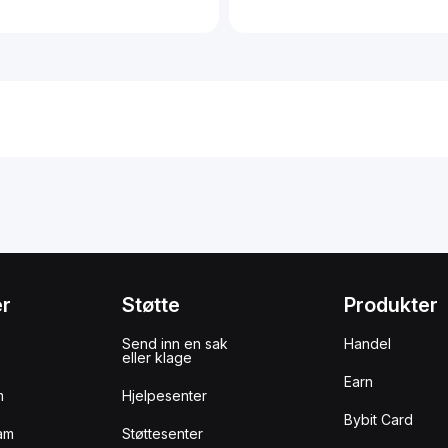
er
Støtte
Produkter
Send inn en sak
Handel
eller klage
Earn
m
Hjelpesenter
Bybit Card
am
Støttesenter