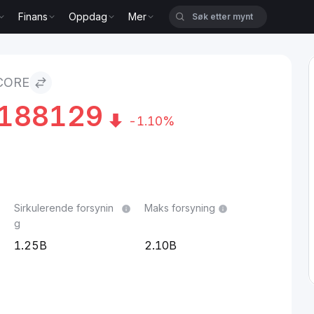
Finans
Oppdag
Mer
 CORE
188129
-1.10%
Sirkulerende forsynin
Maks forsyning
g
1.25B
2.10B