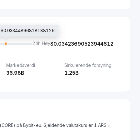
is $0.03344866818188129
24h Høy
$
0.03423690523944612
Markedsverdi
Sirkulerende forsyning
36.98B
1.25B
 (CORE) på Bybit-eu. Gjeldende valutakurs er 1 ARS =