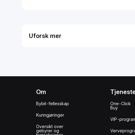
Uforsk mer
Om
Tjenest
Bybit-fellesskap
One-Click
Buy
Kunngjøringer
VIP-progra
Oversikt over
gebyrer og
Verveprogr
transaksjoner