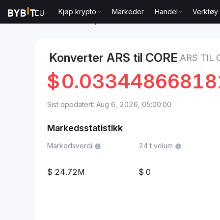
Kjøp krypto
Markeder
Handel
Verktøy
Markeder
Core pris CORE
ARS to Core
Konverter ARS til CORE
ARS TIL
$
0.03344866818
Sist oppdatert: Aug 6, 2026, 05:00:00
Markedsstatistikk
Markedsverdi
24 t volum
24.72M
0