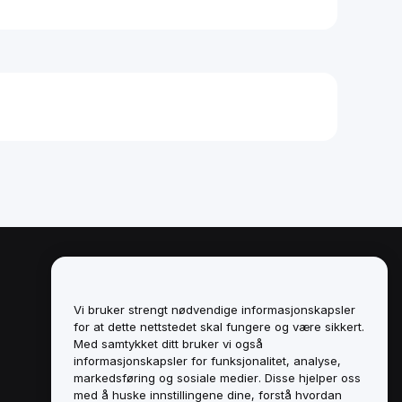
Juridisk
Retningslinjer for
Vi bruker strengt nødvendige informasjonskapsler
interessekonflikter
for at dette nettstedet skal fungere og være sikkert.
Med samtykket ditt bruker vi også
Sammendrag av retningslinjene for
informasjonskapsler for funksjonalitet, analyse,
oppbevaring og administrasjon
markedsføring og sosiale medier. Disse hjelper oss
med å huske innstillingene dine, forstå hvordan
ESG-informasjon