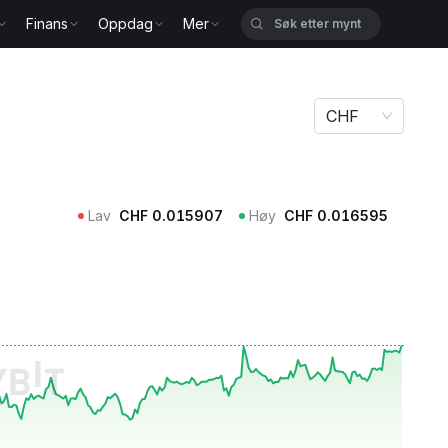
Finans
Oppdag
Mer
CHF
Lav
CHF
0.015907
Høy
CHF
0.016595