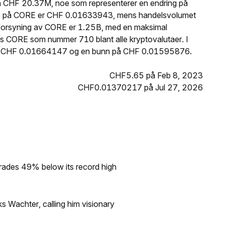
å CHF 20.37M, noe som representerer en endring på
pris på CORE er CHF 0.01633943, mens handelsvolumet
e forsyning av CORE er 1.25B, med en maksimal
s CORE som nummer 710 blant alle kryptovalutaer. I
 på CHF 0.01664147 og en bunn på CHF 0.01595876.
CHF5.65 på Feb 8, 2023
CHF0.01370217 på Jul 27, 2026
rades 49% below its record high
s Wachter, calling him visionary