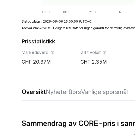
Sist oppdatert: 2026-08-06 15:00:59
(UTC+0)
Ansvarsfraskrivelse: Tidligere resultater er ingen garanti for fremtidig avkast
Prisstatistikk
Markedsverdi
24 t volum
20.37M
2.35M
Oversikt
Nyheter
Børs
Vanlige spørsmål
Sammendrag av CORE-pris i sann