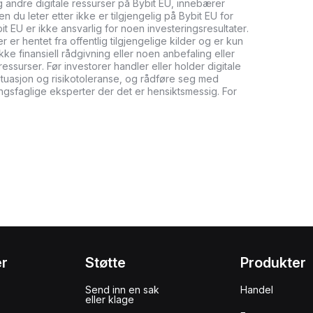
og andre digitale ressurser på Bybit EU, innebærer
n du leter etter ikke er tilgjengelig på Bybit EU for
bit EU er ikke ansvarlig for noen investeringsresultater.
er hentet fra offentlig tilgjengelige kilder og er kun
ikke finansiell rådgivning eller noen anbefaling eller
ressurser. Før investorer handler eller holder digitale
tuasjon og risikotoleranse, og rådføre seg med
ringsfaglige eksperter der det er hensiktsmessig. For
er
Støtte
Produkter
Send inn en sak
Handel
eller klage