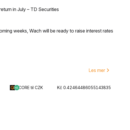
turn in July – TD Securities
coming weeks, Wach will be ready to raise interest rates
Les mer
CORE til CZK
Kč 0.42464486055143835