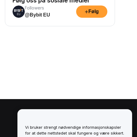
Følg oss på sosiale medier
Followers
+
Følg
@Bybit EU
Juridisk
Retningslinjer for
Vi bruker strengt nødvendige informasjonskapsler
interessekonflikter
for at dette nettstedet skal fungere og være sikkert.