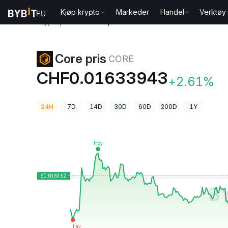
Kjøp krypto
Markeder
Handel
Verktøy
Kryptopriser
Core pris CORE
Core pris
CORE
CHF0.01633943
+2.61%
24H
7D
14D
30D
60D
200D
1Y