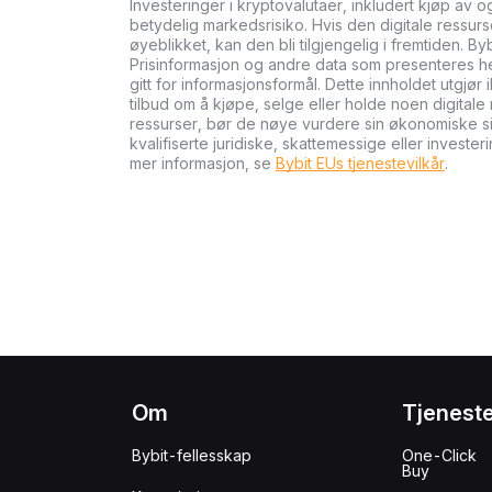
Investeringer i kryptovalutaer, inkludert kjøp av 
betydelig markedsrisiko. Hvis den digitale ressurse
øyeblikket, kan den bli tilgjengelig i fremtiden. By
Prisinformasjon og andre data som presenteres her 
gitt for informasjonsformål. Dette innholdet utgjør 
tilbud om å kjøpe, selge eller holde noen digitale 
ressurser, bør de nøye vurdere sin økonomiske si
kvalifiserte juridiske, skattemessige eller investe
mer informasjon, se
Bybit EUs tjenestevilkår
.
Om
Tjenest
Bybit-fellesskap
One-Click
Buy