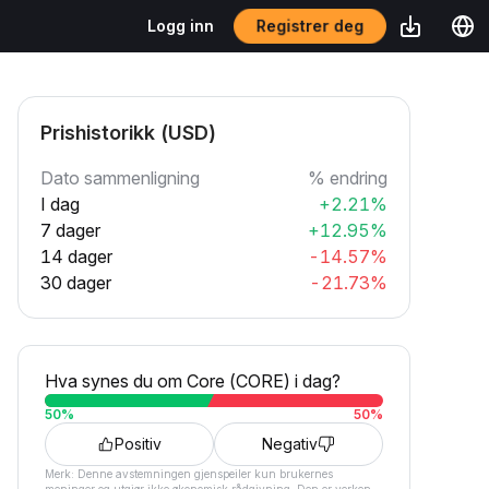
Registrer deg
Logg inn
Prishistorikk (USD)
Dato sammenligning
% endring
I dag
+2.21%
7 dager
+12.95%
14 dager
-14.57%
30 dager
-21.73%
Hva synes du om Core (CORE) i dag?
50
%
50
%
Positiv
Negativ
Merk: Denne avstemningen gjenspeiler kun brukernes