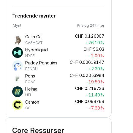
Trendende mynter
Mynt
Pris og 24 timer
CHF
0.120307
Cash Cat
+26.10%
CASHCAT
CHF
56.03
Hyperliquid
-2.00%
HYPE
CHF
0.00619147
Pudgy Penguins
+2.30%
PENGU
CHF
0.02053984
Pons
-19.50%
PONS
CHF
0.219736
Heima
+11.40%
HEI
CHF
0.099769
Canton
-7.60%
CC
Core Ressurser