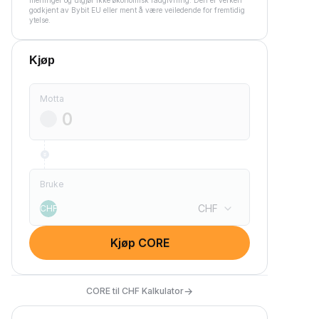
meninger og utgjør ikke økonomisk rådgivning. Den er verken
godkjent av Bybit EU eller ment å være veiledende for fremtidig
ytelse.
Kjøp
Motta
Bruke
CHF
CHF
Kjøp CORE
→
CORE til CHF Kalkulator