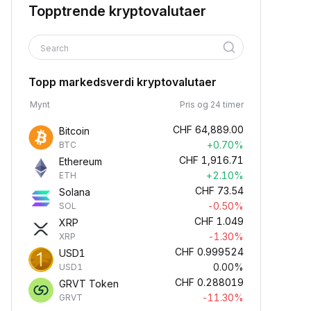
Topptrende kryptovalutaer
Search
Topp markedsverdi kryptovalutaer
Mynt
Pris og 24 timer
CHF
64,889.00
Bitcoin
+0.70%
BTC
CHF
1,916.71
Ethereum
+2.10%
ETH
CHF
73.54
Solana
-0.50%
SOL
CHF
1.049
XRP
-1.30%
XRP
CHF
0.999524
USD1
0.00%
USD1
CHF
0.288019
GRVT Token
-11.30%
GRVT