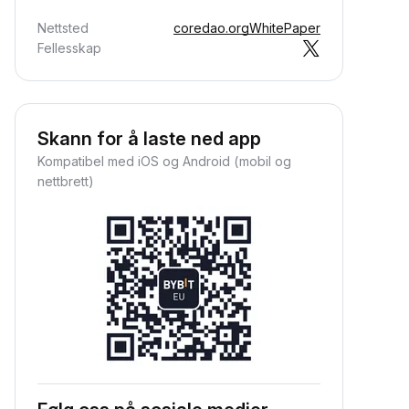
Nettsted
coredao.org
WhitePaper
Fellesskap
Skann for å laste ned app
Kompatibel med iOS og Android (mobil og
nettbrett)