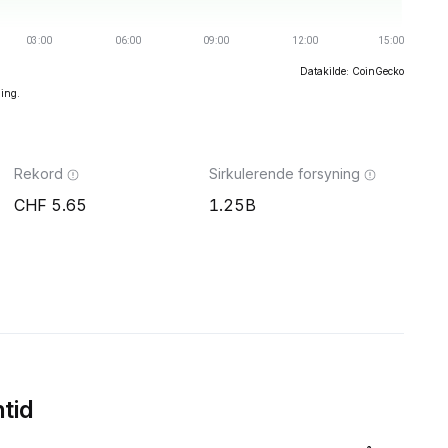
Datakilde: CoinGecko
ning.
Rekord
Sirkulerende forsyning
5.65
1.25B
tid