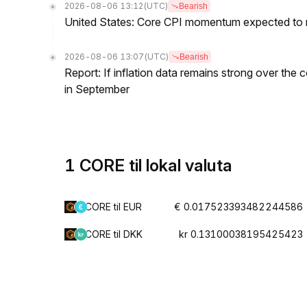
2026-08-06 13:12
(UTC)
Bearish
United States: Core CPI momentum expected to re
2026-08-06 13:07
(UTC)
Bearish
Report: If inflation data remains strong over the 
in September
1 CORE til lokal valuta
CORE til EUR
€ 0.017523393482244586
CORE til DKK
kr 0.13100038195425423