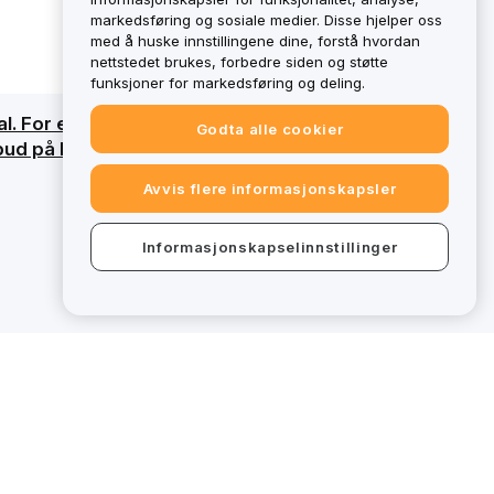
markedsføring og sosiale medier. Disse hjelper oss
med å huske innstillingene dine, forstå hvordan
nettstedet brukes, forbedre siden og støtte
funksjoner for markedsføring og deling.
l. For en detaljert oversikt, se vår
Godta alle cookier
lbud på bybit.eu utenfor MiCAR-regulatorisk
Avvis flere informasjonskapsler
Informasjonskapselinnstillinger