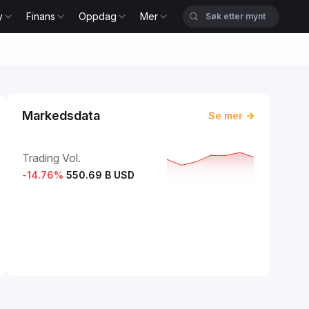
y
Finans
Oppdag
Mer
Markedsdata
Se mer
Trading Vol.
-14.76
%
550.69 B USD