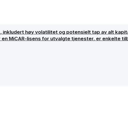
inkludert høy volatilitet og potensielt tap av alt kapita
 en MiCAR-lisens for utvalgte tjenester, er enkelte ti