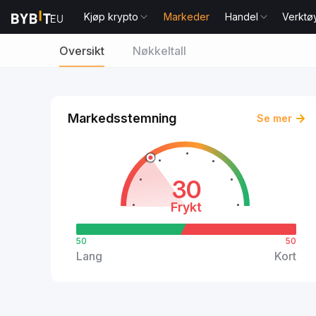
Kjøp krypto
Markeder
Handel
Verktø
Oversikt
Nøkkeltall
Markedsstemning
Se mer
30
Frykt
50
50
Lang
Kort