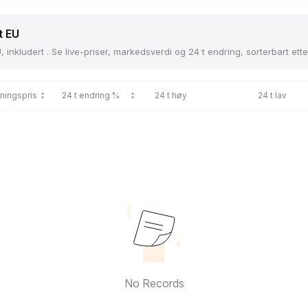
t EU
 inkludert . Se live-priser, markedsverdi og 24 t endring, sorterbart ette
ningspris
24 t endring %
24 t høy
24 t lav
No Records