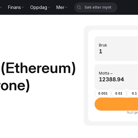
Finans
Oppdag
Mer
Bruk
 (Ethereum)
Motta ~
rone)
0.001
0.01
0.1
Null ge