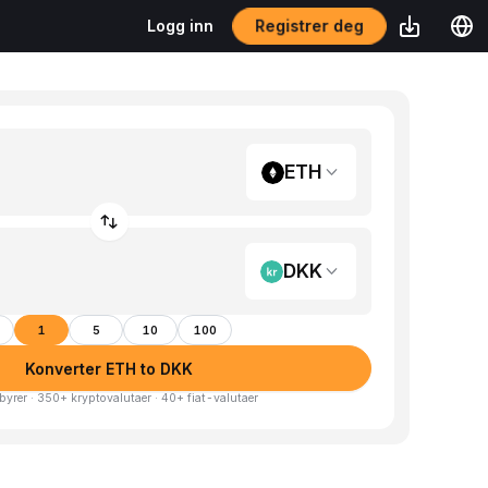
Registrer deg
Logg inn
ETH
DKK
1
5
10
100
Konverter ETH to DKK
byrer · 350+ kryptovalutaer · 40+ fiat-valutaer