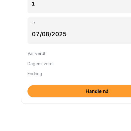
På
Var verdt
Dagens verdi
Endring
Handle nå