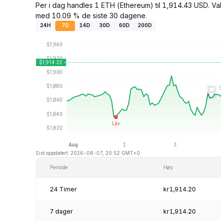
Per i dag handles 1 ETH (Ethereum) til 1,914.43 USD. Va
med 10.09 % de siste 30 dagene.
24H
7D
14D
30D
60D
200D
Sist oppdatert: 2026-08-07, 20:52 GMT+0
Periode
Høy
24 Timer
kr1,914.20
7 dager
kr1,914.20