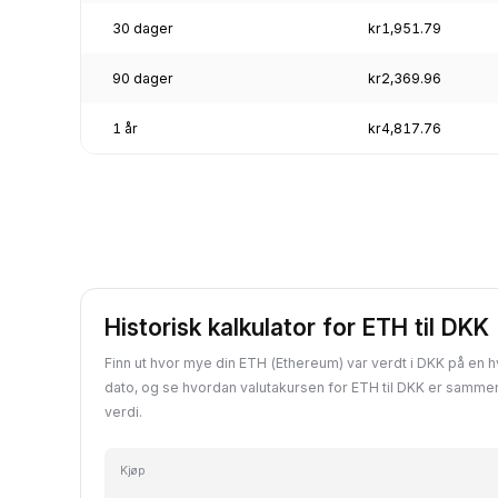
30 dager
kr1,951.79
90 dager
kr2,369.96
1 år
kr4,817.76
Historisk kalkulator for ETH til DKK
Finn ut hvor mye din ETH (Ethereum) var verdt i DKK på en h
dato, og se hvordan valutakursen for ETH til DKK er samm
verdi.
Kjøp