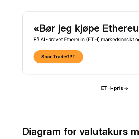
«Bør jeg kjøpe Ethere
Få AI-drevet Ethereum (ETH) markedsinnsikt og 
Spør TradeGPT
ETH-pris
Diagram for valutakurs 