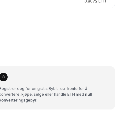
0.8072 ETH
3
Registrer deg for en gratis Bybit-eu-konto for å
konvertere, kjøpe, selge eller handle ETH med
null
konverteringsgebyr
.