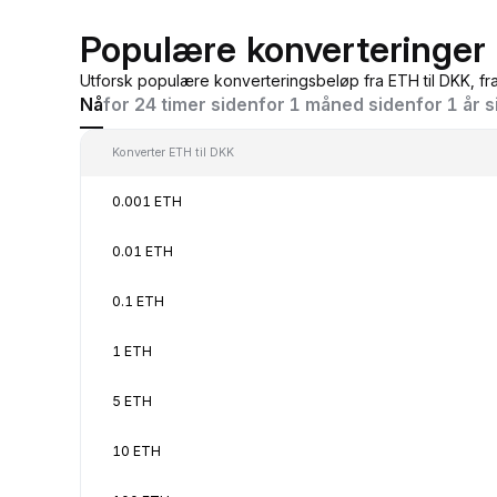
Populære konverteringer 
Utforsk populære konverteringsbeløp fra ETH til DKK, fr
Nå
for 24 timer siden
for 1 måned siden
for 1 år 
Konverter ETH til DKK
0.001 ETH
0.01 ETH
0.1 ETH
1 ETH
5 ETH
10 ETH