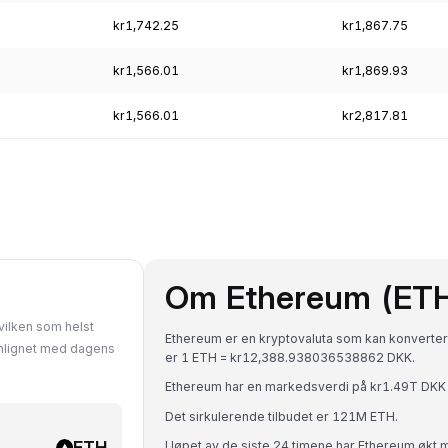
kr1,742.25
kr1,867.75
kr1,566.01
kr1,869.93
kr1,566.01
kr2,817.81
Om Ethereum (ET
vilken som helst
Ethereum er en kryptovaluta som kan konvertere
enlignet med dagens
er 1 ETH = kr12,388.938036538862 DKK.
Ethereum har en markedsverdi på kr1.49T DKK
Det sirkulerende tilbudet er 121M ETH.
ETH
I løpet av de siste 24 timene har Ethereum økt