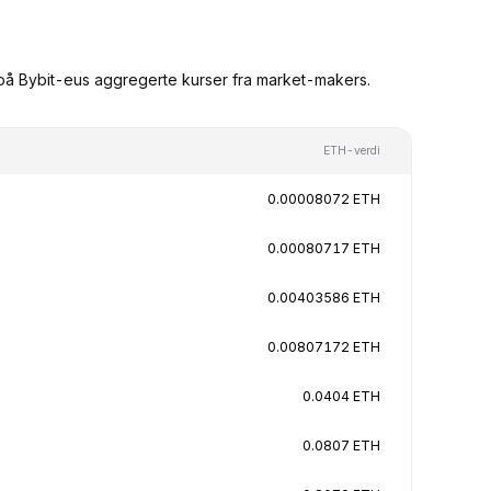
 på Bybit-eus aggregerte kurser fra market-makers.
ETH-verdi
0.00008072 ETH
0.00080717 ETH
0.00403586 ETH
0.00807172 ETH
0.0404 ETH
0.0807 ETH