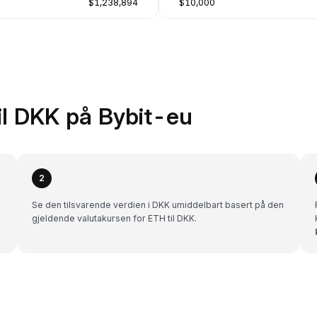
$1,238,894
$10,000
til DKK på Bybit-eu
2
Se den tilsvarende verdien i DKK umiddelbart basert på den
gjeldende valutakursen for ETH til DKK.