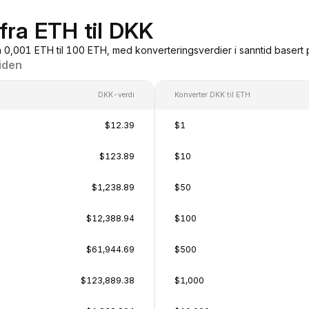
fra ETH til DKK
a 0,001 ETH til 100 ETH, med konverteringsverdier i sanntid basert
siden
DKK-verdi
Konverter DKK til ETH
$12.39
$1
$123.89
$10
$1,238.89
$50
$12,388.94
$100
$61,944.69
$500
$123,889.38
$1,000