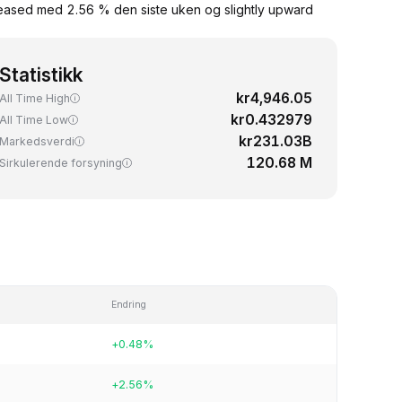
creased med 2.56 % den siste uken og slightly upward
Statistikk
kr4,946.05
All Time High
kr0.432979
All Time Low
kr231.03B
Markedsverdi
120.68 M
Sirkulerende forsyning
Endring
+0.48%
+2.56%