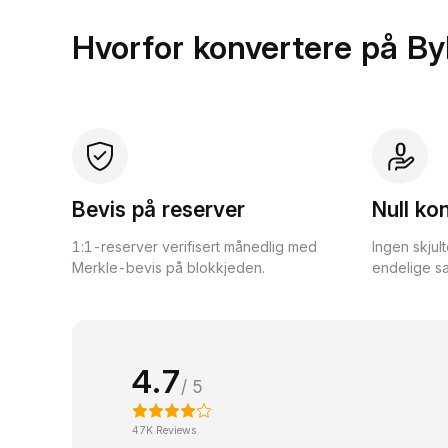
Hvorfor konvertere på By
Bevis på reserver
Null ko
1:1-reserver verifisert månedlig med
Ingen skjul
Merkle-bevis på blokkjeden.
endelige sa
4.7
/ 5
47K Reviews