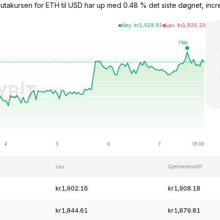
lutakursen for ETH til USD har up med 0.48 % det siste døgnet, in
Høy
:
kr
1,928.81
Lav
:
kr
1,835.29
Lav
Gjennomsnitt
kr1,902.16
kr1,908.18
kr1,844.61
kr1,879.81