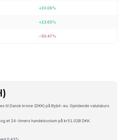
+10.09%
+13.65%
-50.47%
H)
s til Dansk krone (DKK) på Bybit-eu. Gjeldende valutakurs
 og et 24-timers handelsvolum på kr51.02B DKK.
 med 0.43%.