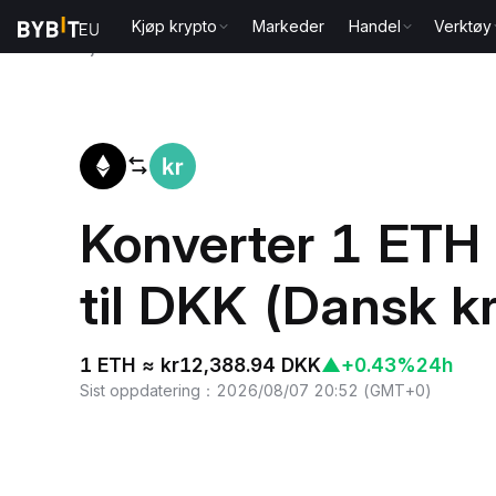
Kjøp krypto
Markeder
Handel
Verktøy
Hjem
ETH to DKK
Konverter 1 ETH
til DKK (Dansk k
1 ETH ≈ kr12,388.94 DKK
▲
+0.43%
24h
Sist oppdatering
：
2026/08/07 20:52
(
GMT+0
)