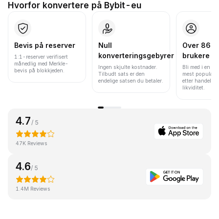
Hvorfor konvertere på Bybit-eu
Bevis på reserver
Null
Over 86 mi
konverteringsgebyrer
brukere
1:1-reserver verifisert
månedlig med Merkle-
Ingen skjulte kostnader.
Bli med i en av
bevis på blokkjeden.
Tilbudt sats er den
mest populære
endelige satsen du betaler.
etter handelsv
likviditet.
4.7
/ 5
47K Reviews
4.6
/ 5
1.4M Reviews