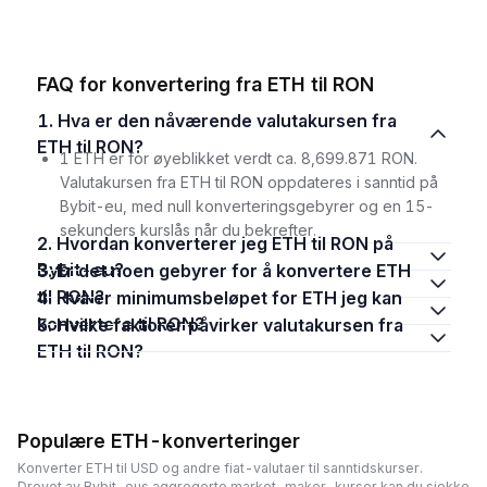
FAQ for konvertering fra ETH til RON
1. Hva er den nåværende valutakursen fra
ETH til RON?
1 ETH er for øyeblikket verdt ca. 8,699.871 RON.
Valutakursen fra ETH til RON oppdateres i sanntid på
Bybit-eu, med null konverteringsgebyrer og en 15-
sekunders kurslås når du bekrefter.
2. Hvordan konverterer jeg ETH til RON på
Bybit-eu?
3. Er det noen gebyrer for å konvertere ETH
til RON?
4. Hva er minimumsbeløpet for ETH jeg kan
konvertere til RON?
5. Hvilke faktorer påvirker valutakursen fra
ETH til RON?
Populære ETH-konverteringer
Konverter ETH til USD og andre fiat-valutaer til sanntidskurser.
Drevet av Bybit-eus aggregerte market-maker-kurser kan du sjekke