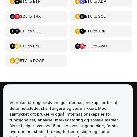
BTC
to
ETH
BTC
to
ADA
SOL
to
TRX
BTC
to
SOL
ETH
to
SOL
BTC
to
XRP
ETH
to
BNB
SOL
to
AVAX
BTC
to
DOGE
Om
Vi bruker strengt nødvendige informasjonskapsler for at
dette nettstedet skal fungere og være sikkert. Med
Tjenester
samtykket ditt bruker vi også informasjonskapsler for
funksjonalitet, analyse, markedsføring og sosiale medier.
Støtte
Disse hjelper oss med å huske innstillingene dine, forstå
hvordan nettstedet brukes, forbedre siden og støtte