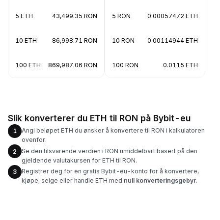
5 ETH
43,499.35 RON
5 RON
0.00057472 ETH
10 ETH
86,998.71 RON
10 RON
0.00114944 ETH
100 ETH
869,987.06 RON
100 RON
0.0115 ETH
Slik konverterer du ETH til RON på Bybit-eu
Angi beløpet ETH du ønsker å konvertere til RON i kalkulatoren
1
ovenfor.
Se den tilsvarende verdien i RON umiddelbart basert på den
2
gjeldende valutakursen for ETH til RON.
Registrer deg for en gratis Bybit-eu-konto for å konvertere,
3
kjøpe, selge eller handle ETH med
null konverteringsgebyr
.