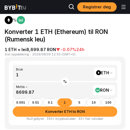
Registrer deg
Hjem
ETH to RON
Konverter 1 ETH (Ethereum) til RON
(Rumensk leu)
1 ETH ≈ lei8,699.87 RON
▼
-0.07%
24h
Sist oppdatering
：
2026/08/09 12:05
(
GMT+0
)
Bruk
ETH
Motta ~
RON
0.001
0.01
0.1
1
5
10
100
Konverter ETH to RON
Null gebyrer · 350+ kryptovalutaer · 40+ fiat-valutaer