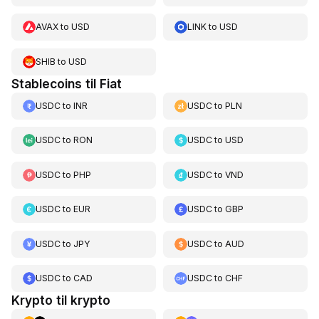
AVAX
to
USD
LINK
to
USD
SHIB
to
USD
Stablecoins til Fiat
USDC
to
INR
USDC
to
PLN
USDC
to
RON
USDC
to
USD
USDC
to
PHP
USDC
to
VND
USDC
to
EUR
USDC
to
GBP
USDC
to
JPY
USDC
to
AUD
USDC
to
CAD
USDC
to
CHF
Krypto til krypto