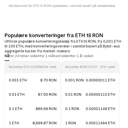
Valutakursen for ETH til RON oppdateres i sanntid basert på markedsdata.
Populære konverteringer fra ETH til RON
Utforsk populære konverteringsbeløp fra ETH til RON, fra 0,001 ETH
til 100 ETH, med konverteringsverdier i sanntid basert på Bybit-eus
aggregerte kurser fra market-makers.
Nå
for 24 timer siden
for 1 måned siden
for 1 år siden
Konverter ETH til RON
RON-verdi
Konverter RON til ETH
ETH-verdi
0.001 ETH
8.70 RON
0.001 RON
0.00000011 ETH
0.01 ETH
87.00 RON
0.01 RON
0.00000115 ETH
0.1 ETH
869.99 RON
0.1 RON
0.00001149 ETH
1 ETH
8,699.87 RON
1 RON
0.00011494 ETH