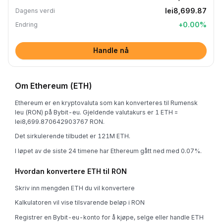
lei8,699.87
Dagens verdi
+
0.00
%
Endring
Handle nå
Om Ethereum (ETH)
Ethereum er en kryptovaluta som kan konverteres til Rumensk
leu (RON) på Bybit-eu. Gjeldende valutakurs er 1 ETH =
lei8,699.870642903767 RON.
Det sirkulerende tilbudet er 121M ETH.
I løpet av de siste 24 timene har Ethereum gått ned med 0.07%.
Hvordan konvertere ETH til RON
Skriv inn mengden ETH du vil konvertere
Kalkulatoren vil vise tilsvarende beløp i RON
Registrer en Bybit-eu-konto for å kjøpe, selge eller handle ETH