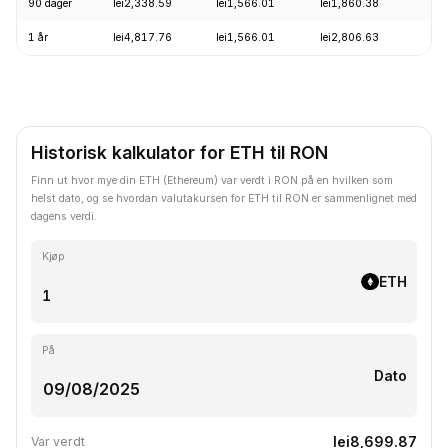
90 dager
lei2,338.59
lei1,566.01
lei1,860.38
+
1 år
lei4,817.76
lei1,566.01
lei2,806.63
-
Historisk kalkulator for ETH til RON
Finn ut hvor mye din ETH (Ethereum) var verdt i RON på en hvilken som
helst dato, og se hvordan valutakursen for ETH til RON er sammenlignet med
dagens verdi.
Kjøp
ETH
På
Dato
lei8,699.87
Var verdt