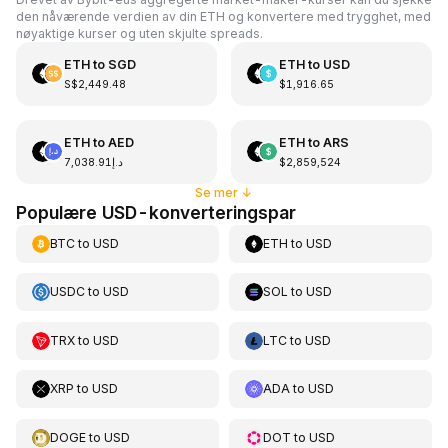
den nåværende verdien av din ETH og konvertere med trygghet, med
nøyaktige kurser og uten skjulte spreads.
ETH
to
SGD
ETH
to
USD
S$2,449.48
$1,916.65
ETH
to
AED
ETH
to
ARS
د.إ7,038.91
$2,859,524
Se mer
↓
Populære USD-konverteringspar
BTC
to
USD
ETH
to
USD
USDC
to
USD
SOL
to
USD
TRX
to
USD
LTC
to
USD
XRP
to
USD
ADA
to
USD
DOGE
to
USD
DOT
to
USD