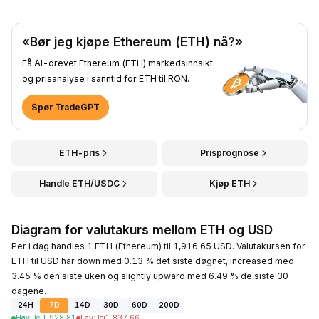
«Bør jeg kjøpe Ethereum (ETH) nå?»
Få AI-drevet Ethereum (ETH) markedsinnsikt
og prisanalyse i sanntid for ETH til RON.
Spør TradeGPT
ETH-pris
Prisprognose
Handle ETH/USDC
Kjøp ETH
Diagram for valutakurs mellom ETH og USD
Per i dag handles 1 ETH (Ethereum) til 1,916.65 USD. Valutakursen for
ETH til USD har down med 0.13 % det siste døgnet, increased med
3.45 % den siste uken og slightly upward med 6.49 % de siste 30
dagene.
24H
7D
14D
30D
60D
200D
Høy
:
lei
1,928.81
Lav
:
lei
1,837.66