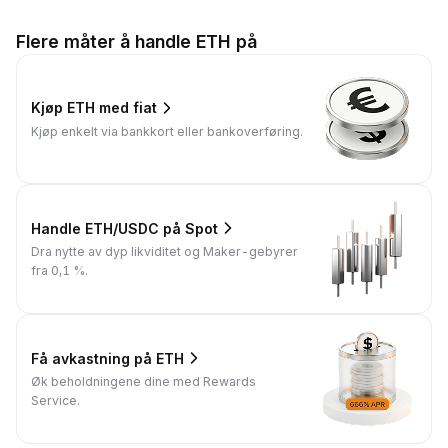
Flere måter å handle ETH på
Kjøp ETH med fiat
Kjøp enkelt via bankkort eller bankoverføring.
Handle ETH/USDC på Spot
Dra nytte av dyp likviditet og Maker-gebyrer
fra 0,1 %.
Få avkastning på ETH
Øk beholdningene dine med Rewards
Service.