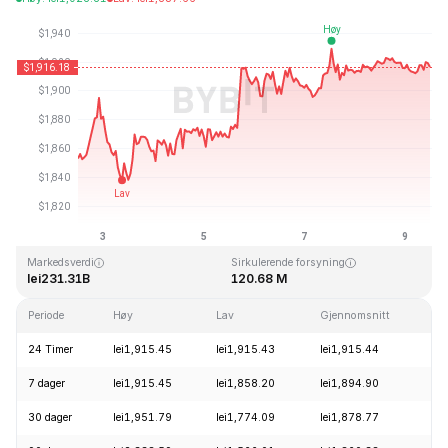
Sist oppdatert: 2026-08-09, 12:05 GMT+0
All Time High
All Time Low
lei4,946.05
lei0.432979
Markedsverdi
Sirkulerende forsyning
lei231.31B
120.68 M
Periode
Høy
Lav
Gjennomsnitt
E
24 Timer
lei1,915.45
lei1,915.43
lei1,915.44
-
7 dager
lei1,915.45
lei1,858.20
lei1,894.90
+
30 dager
lei1,951.79
lei1,774.09
lei1,878.77
+