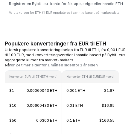
Registrer en Bybit-eu-konto for å kjøpe, selge eller handle ETH
Valutakursen for ETH til EUR oppdateres i sanntid basert på markedsdata.
Populære konverteringer fra EUR til ETH
Utforsk populære konverteringsbeløp fra EUR til ETH, fra 0,001 EUR
til 100 EUR, med konverteringsverdier i sanntid basert på Bybit-eus
aggregerte kurser fra market-makers.
Nå
for 24 timer siden
for 1 måned siden
for 1 år siden
Konverter EUR til ETH
ETH-verdi
Konverter ETH til EUR
EUR-verdi
$1
0.00060043 ETH
0.001 ETH
$1.67
$10
0.00600433 ETH
0.01 ETH
$16.65
$50
0.0300 ETH
0.1 ETH
$166.55