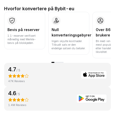
Hvorfor konvertere på Bybit-eu
Bevis på reserver
Null
Over 86 mi
konverteringsgebyrer
brukere
1:1-reserver verifisert
månedlig med Merkle-
Ingen skjulte kostnader.
Bli med i en av
bevis på blokkjeden.
Tilbudt sats er den
mest populære
endelige satsen du betaler.
etter handelsv
likviditet.
4.7
/ 5
47K Reviews
4.6
/ 5
1.4M Reviews