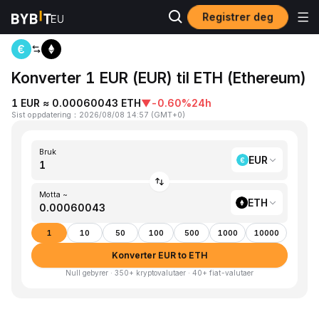
Registrer deg
Hjem
EUR to ETH
Konverter 1 EUR (EUR) til ETH (Ethereum)
1 EUR ≈ 0.00060043 ETH
▼
-0.60%
24h
Sist oppdatering
：
2026/08/08 14:57
(
GMT+0
)
Bruk
EUR
Motta ~
ETH
1
10
50
100
500
1000
10000
Konverter EUR to ETH
Null gebyrer · 350+ kryptovalutaer · 40+ fiat-valutaer