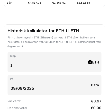
1 år
€4,817.76
€1,566.01
€2,812.38
-
Historisk kalkulator for ETH til ETH
Finn ut hvor mye din ETH (Ethereum) var verdt i ETH på en hvilken som
helst dato, og se hvordan valutakursen for ETH til ETH er sammenlignet med
dagens verdi.
Kjøp
ETH
På
Dato
€0.97
Var verdt
€0.00
Dagens verdi