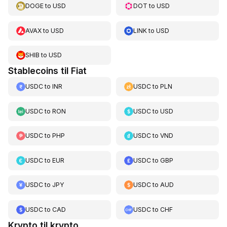
DOGE
to
USD
DOT
to
USD
AVAX
to
USD
LINK
to
USD
SHIB
to
USD
Stablecoins til Fiat
USDC
to
INR
USDC
to
PLN
USDC
to
RON
USDC
to
USD
USDC
to
PHP
USDC
to
VND
USDC
to
EUR
USDC
to
GBP
USDC
to
JPY
USDC
to
AUD
USDC
to
CAD
USDC
to
CHF
Krypto til krypto