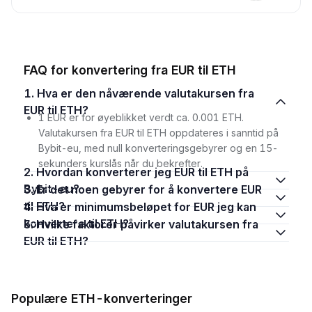
FAQ for konvertering fra EUR til ETH
1. Hva er den nåværende valutakursen fra
EUR til ETH?
1 EUR er for øyeblikket verdt ca. 0.001 ETH.
Valutakursen fra EUR til ETH oppdateres i sanntid på
Bybit-eu, med null konverteringsgebyrer og en 15-
sekunders kurslås når du bekrefter.
2. Hvordan konverterer jeg EUR til ETH på
Bybit-eu?
3. Er det noen gebyrer for å konvertere EUR
til ETH?
4. Hva er minimumsbeløpet for EUR jeg kan
konvertere til ETH?
5. Hvilke faktorer påvirker valutakursen fra
EUR til ETH?
Populære ETH-konverteringer