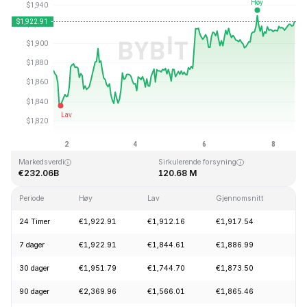
Sist oppdatert: 2026-08-08, 14:57 GMT+0
All Time High
All Time Low
€4,946.05
€0.432979
Markedsverdi
Sirkulerende forsyning
€232.06B
120.68 M
Periode
Høy
Lav
Gjennomsnitt
En
24 Timer
€1,922.91
€1,912.16
€1,917.54
+
7 dager
€1,922.91
€1,844.61
€1,886.99
+
30 dager
€1,951.79
€1,744.70
€1,873.50
+
90 dager
€2,369.96
€1,566.01
€1,865.46
+