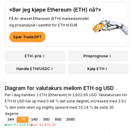
«Bør jeg kjøpe Ethereum (ETH) nå?»
Få AI-drevet Ethereum (ETH) markedsinnsikt
og prisanalyse i sanntid for ETH til EUR.
Spør TradeGPT
ETH-pris
Prisprognose
Handle ETH/USDC
Kjøp ETH
Diagram for valutakurs mellom ETH og USD
Per i dag handles 1 ETH (Ethereum) til 1,922.95 USD. Valutakursen for
ETH til USD har up med 0.48 % det siste døgnet, increased med 2.91
% den siste uken og slightly upward med 10.14 % de siste 30
dagene.
24H
7D
14D
30D
60D
200D
Høy
:
€
1,928.81
Lav
:
€
1,835.29