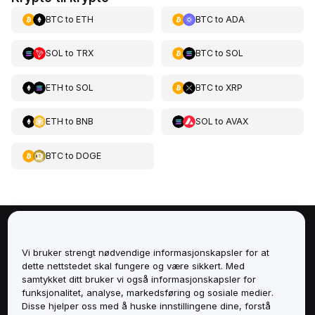
BTC
to
ETH
BTC
to
ADA
SOL
to
TRX
BTC
to
SOL
ETH
to
SOL
BTC
to
XRP
ETH
to
BNB
SOL
to
AVAX
BTC
to
DOGE
Om
Vi bruker strengt nødvendige informasjonskapsler for at
dette nettstedet skal fungere og være sikkert. Med
Tjenester
samtykket ditt bruker vi også informasjonskapsler for
funksjonalitet, analyse, markedsføring og sosiale medier.
Støtte
Disse hjelper oss med å huske innstillingene dine, forstå