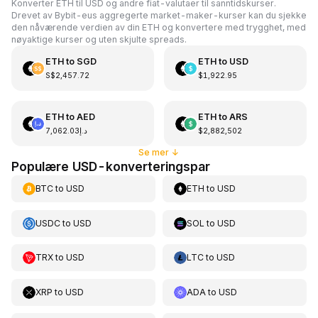
Konverter ETH til USD og andre fiat-valutaer til sanntidskurser.
Drevet av Bybit-eus aggregerte market-maker-kurser kan du sjekke
den nåværende verdien av din ETH og konvertere med trygghet, med
nøyaktige kurser og uten skjulte spreads.
ETH
to
SGD
ETH
to
USD
S$2,457.72
$1,922.95
ETH
to
AED
ETH
to
ARS
د.إ7,062.03
$2,882,502
Se mer
↓
Populære USD-konverteringspar
BTC
to
USD
ETH
to
USD
USDC
to
USD
SOL
to
USD
TRX
to
USD
LTC
to
USD
XRP
to
USD
ADA
to
USD