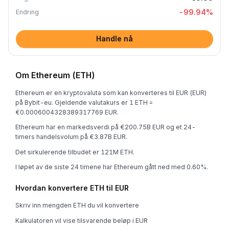
-99.94
%
Endring
Handle nå
Om Ethereum (ETH)
Ethereum er en kryptovaluta som kan konverteres til EUR (EUR)
på Bybit-eu. Gjeldende valutakurs er 1 ETH =
€0.0006004328389317769 EUR.
Ethereum har en markedsverdi på €200.75B EUR og et 24-
timers handelsvolum på €3.87B EUR.
Det sirkulerende tilbudet er 121M ETH.
I løpet av de siste 24 timene har Ethereum gått ned med 0.60%.
Hvordan konvertere ETH til EUR
Skriv inn mengden ETH du vil konvertere
Kalkulatoren vil vise tilsvarende beløp i EUR