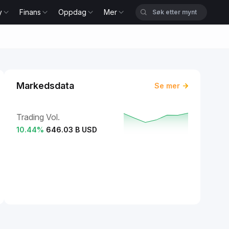
y
Finans
Oppdag
Mer
Markedsdata
Se mer
Trading Vol.
10.44
%
646.03 B USD