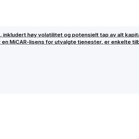
inkludert høy volatilitet og potensielt tap av alt kapita
 en MiCAR-lisens for utvalgte tjenester, er enkelte ti