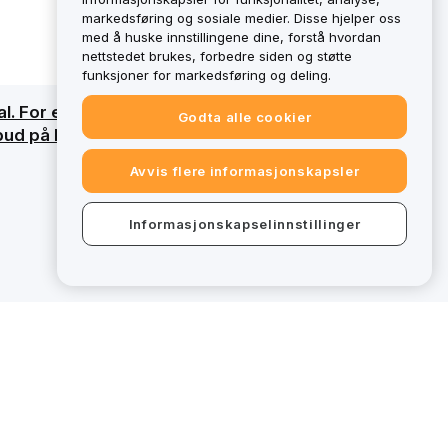
markedsføring og sosiale medier. Disse hjelper oss
med å huske innstillingene dine, forstå hvordan
nettstedet brukes, forbedre siden og støtte
funksjoner for markedsføring og deling.
l. For en detaljert oversikt, se vår
Godta alle cookier
lbud på bybit.eu utenfor MiCAR-regulatorisk
Avvis flere informasjonskapsler
Informasjonskapselinnstillinger