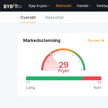
Kjøp krypto
Markeder
Handel
Verktø
Oversikt
Nøkkeltall
Markedsstemning
Se mer
29
Frykt
77
23
Lang
Kort