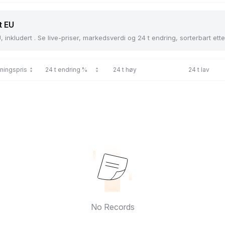
t EU
 inkludert . Se live-priser, markedsverdi og 24 t endring, sorterbart ette
ningspris
24 t endring %
24 t høy
24 t lav
No Records