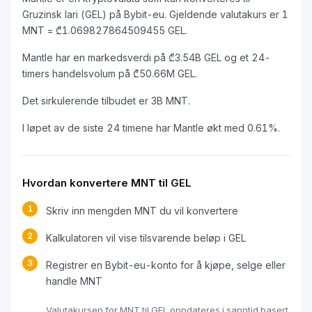
Gruzinsk lari (GEL) på Bybit-eu. Gjeldende valutakurs er 1
MNT = ₾1.069827864509455 GEL.
Mantle har en markedsverdi på ₾3.54B GEL og et 24-
timers handelsvolum på ₾50.66M GEL.
Det sirkulerende tilbudet er 3B MNT.
I løpet av de siste 24 timene har Mantle økt med 0.61%.
Hvordan konvertere MNT til GEL
1
Skriv inn mengden MNT du vil konvertere
2
Kalkulatoren vil vise tilsvarende beløp i GEL
3
Registrer en Bybit-eu-konto for å kjøpe, selge eller
handle MNT
Valutakursen for MNT til GEL oppdateres i sanntid basert