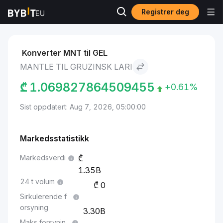
Registrer deg
Markeder
Mantle pris MNT
Mantle to Gruzinsk lari
Konverter MNT til GEL
MANTLE TIL GRUZINSK LARI
₾
1.069827864509455
+0.61%
Sist oppdatert: Aug 7, 2026, 05:00:00
Markedsstatistikk
Markedsverdi
1.35B
24 t volum
0
Sirkulerende f
orsyning
3.30B
Maks forsynin