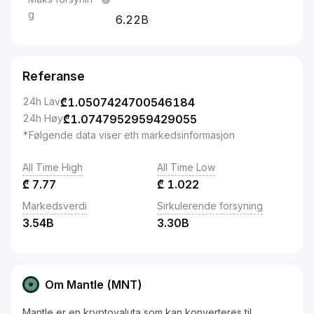
g
6.22B
Referanse
24h Lav
₾
1.0507424700546184
24h Høy
₾
1.0747952959429055
*Følgende data viser eth markedsinformasjon
All Time High
All Time Low
₾
7.77
₾
1.022
Markedsverdi
Sirkulerende forsyning
3.54B
3.30B
Om Mantle (MNT)
Mantle er en kryptovaluta som kan konverteres til