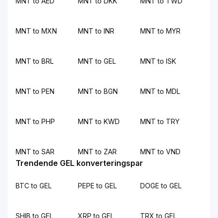
MNT to AED
MNT to DKK
MNT to TWD
MNT to MXN
MNT to INR
MNT to MYR
MNT to BRL
MNT to GEL
MNT to ISK
MNT to PEN
MNT to BGN
MNT to MDL
MNT to PHP
MNT to KWD
MNT to TRY
MNT to SAR
MNT to ZAR
MNT to VND
Trendende GEL konverteringspar
BTC to GEL
PEPE to GEL
DOGE to GEL
SHIB to GEL
XRP to GEL
TRX to GEL