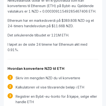
Newzealandsk dollar er en kryptovaluta som kan
konverteres til Ethereum (ETH) på Bybit-eu. Gjeldende
valutakurs er 1 NZD = 0.00030911549285467406 ETH.
Ethereum har en markedsverdi på $389.80B NZD og et
24-timers handelsvolum på $11.66B NZD.
Det sirkulerende tilbudet er 121M ETH.
I løpet av de siste 24 timene har Ethereum økt med
0.91%.
Hvordan konvertere NZD til ETH
1
Skriv inn mengden NZD du vil konvertere
2
Kalkulatoren vil vise tilsvarende beløp i ETH
3
Registrer en Bybit-eu-konto for å kjøpe, selge eller
handle ETH