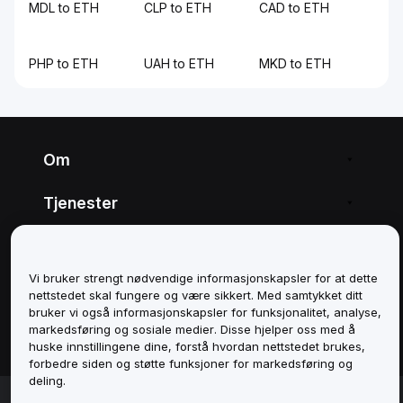
MDL to ETH
CLP to ETH
CAD to ETH
PHP to ETH
UAH to ETH
MKD to ETH
Om
Tjenester
Støtte
Vi bruker strengt nødvendige informasjonskapsler for at dette
Produkter
nettstedet skal fungere og være sikkert. Med samtykket ditt
bruker vi også informasjonskapsler for funksjonalitet, analyse,
markedsføring og sosiale medier. Disse hjelper oss med å
Juridisk
huske innstillingene dine, forstå hvordan nettstedet brukes,
forbedre siden og støtte funksjoner for markedsføring og
deling.
© 2025-2026 Bybit.eu. All rights reserved.