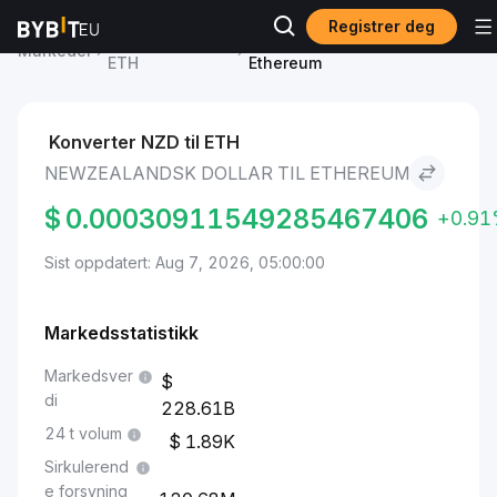
Registrer deg
Ethereum pris
Newzealandsk dollar to
Markeder
ETH
Ethereum
Konverter NZD til ETH
NEWZEALANDSK DOLLAR TIL ETHEREUM
$
0.00030911549285467406
+0.9
Sist oppdatert: Aug 7, 2026, 05:00:00
Markedsstatistikk
Markedsver
di
228.61B
24 t volum
1.89K
Sirkulerend
e forsyning