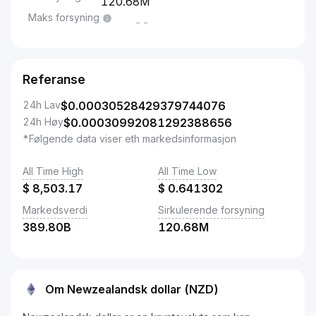
120.68M
Maks forsyning
--
Referanse
24h Lav
$
0.00030528429379744076
24h Høy
$
0.00030992081292388656
*Følgende data viser eth markedsinformasjon
All Time High
All Time Low
$
8,503.17
$
0.641302
Markedsverdi
Sirkulerende forsyning
389.80B
120.68M
Om Newzealandsk dollar (NZD)