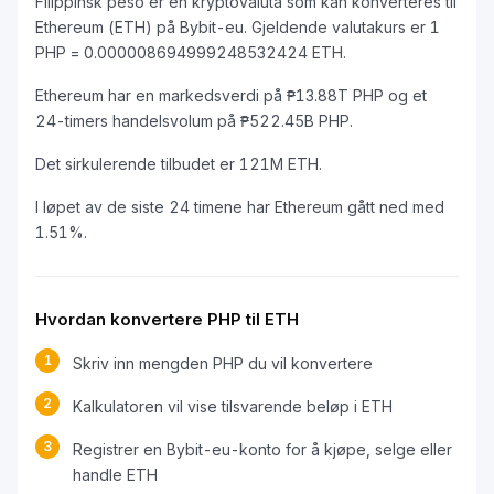
Filippinsk peso er en kryptovaluta som kan konverteres til
Ethereum (ETH) på Bybit-eu. Gjeldende valutakurs er 1
PHP = 0.000008694999248532424 ETH.
Ethereum har en markedsverdi på ₱13.88T PHP og et
24-timers handelsvolum på ₱522.45B PHP.
Det sirkulerende tilbudet er 121M ETH.
I løpet av de siste 24 timene har Ethereum gått ned med
1.51%.
Hvordan konvertere PHP til ETH
1
Skriv inn mengden PHP du vil konvertere
2
Kalkulatoren vil vise tilsvarende beløp i ETH
3
Registrer en Bybit-eu-konto for å kjøpe, selge eller
handle ETH