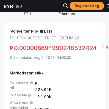
Registrer deg
Ethereum pris
Filippinsk peso to
Markeder
ETH
Ethereum
Konverter PHP til ETH
FILIPPINSK PESO TIL ETHEREUM
₱
0.000008694999248532424
-1.
Sist oppdatert: Aug 6, 2026, 04:00:00
Markedsstatistikk
Markedsve
rdi
228.84B
24 t volum
1.90K
Sirkulerend
e forsyning