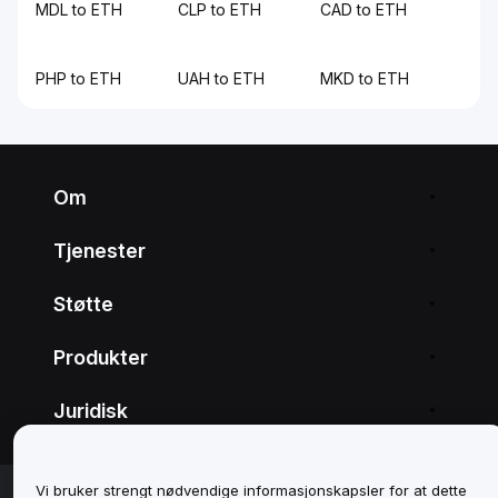
MDL to ETH
CLP to ETH
CAD to ETH
PHP to ETH
UAH to ETH
MKD to ETH
Om
Tjenester
Støtte
Produkter
Juridisk
© 2025-2026 Bybit.eu. All rights reserved.
Vi bruker strengt nødvendige informasjonskapsler for at dette