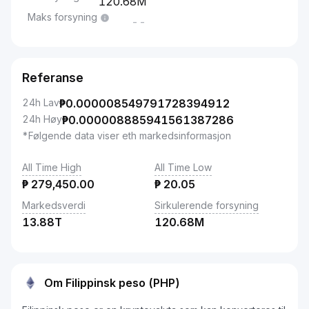
120.68M
Maks forsyning
--
Referanse
24h Lav
₱
0.000008549791728394912
24h Høy
₱
0.000008885941561387286
*Følgende data viser eth markedsinformasjon
All Time High
All Time Low
₱
279,450.00
₱
20.05
Markedsverdi
Sirkulerende forsyning
13.88T
120.68M
Om Filippinsk peso (PHP)