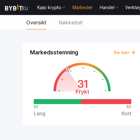
Kjøp krypto
Markeder
Handel
Verktø
Oversikt
Nøkkeltall
Markedsstemning
Se mer
31
Frykt
50
50
Lang
Kort