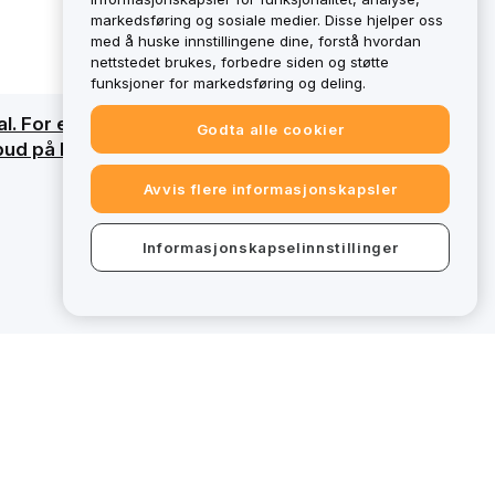
markedsføring og sosiale medier. Disse hjelper oss
med å huske innstillingene dine, forstå hvordan
nettstedet brukes, forbedre siden og støtte
funksjoner for markedsføring og deling.
l. For en detaljert oversikt, se vår
Godta alle cookier
lbud på bybit.eu utenfor MiCAR-regulatorisk
Avvis flere informasjonskapsler
Informasjonskapselinnstillinger