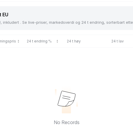
t EU
 inkludert . Se live-priser, markedsverdi og 24 t endring, sorterbart ette
ningspris
24 t endring %
24 t høy
24 t lav
No Records