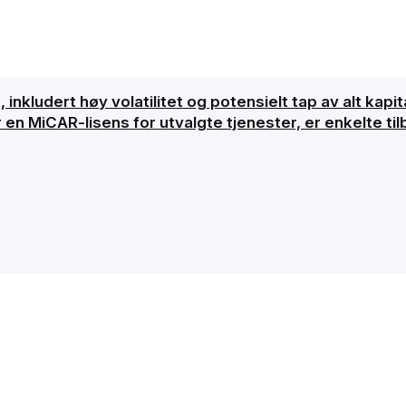
inkludert høy volatilitet og potensielt tap av alt kapita
 en MiCAR-lisens for utvalgte tjenester, er enkelte ti