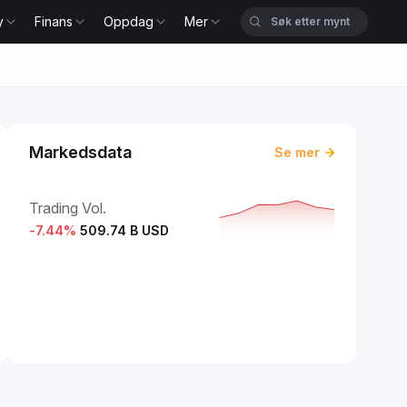
y
Finans
Oppdag
Mer
Markedsdata
Se mer
Trading Vol.
-7.44
%
509.74 B USD