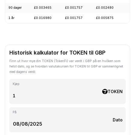
90 dager
£0.003465
£0.001757
£0.002480
-
1 år
£0.016980
£0.001757
£0.005875
-
Historisk kalkulator for TOKEN til GBP
Finn ut hvor mye din TOKEN (TokenFi) var verdt i GBP på en hvilken som
helst dato, og se hvordan valutakursen for TOKEN til GBP er sammenlignet
med dagens verdi.
Kjøp
TOKEN
På
Dato