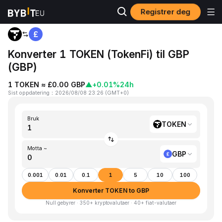
Registrer deg
Hjem
TOKEN to GBP
Konverter 1 TOKEN (TokenFi) til GBP
(GBP)
1 TOKEN ≈ £0.00 GBP
▲
+0.01%
24h
Sist oppdatering
：
2026/08/08 23:26
(
GMT+0
)
Bruk
TOKEN
Motta ~
GBP
0.001
0.01
0.1
1
5
10
100
Konverter TOKEN to GBP
Null gebyrer · 350+ kryptovalutaer · 40+ fiat-valutaer