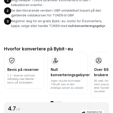
Angi beløpet TOKEN du ønsker å konvertere til GBP i
1
kalkulatoren ovenfor.
Se den tilsvarende verdien i GBP umiddelbart basert på den
2
gjeldende valutakursen for TOKEN til GBP.
Registrer deg for en gratis Bybit-eu-konto for å konvertere,
3
kjøpe, selge eller handle TOKEN med
null konverteringsgebyr
.
Hvorfor konvertere på Bybit-eu
Bevis på reserver
Null
Over 86 mi
konverteringsgebyrer
brukere
1:1-reserver verifisert
månedlig med Merkle-
Ingen skjulte kostnader.
Bli med i en av
bevis på blokkjeden.
Tilbudt sats er den
mest populære
endelige satsen du betaler.
etter handelsv
likviditet.
4.7
/ 5