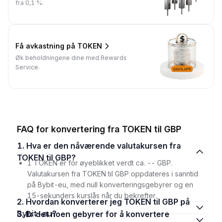
fra 0,1 %.
Få avkastning på TOKEN
Øk beholdningene dine med Rewards
Service.
FAQ for konvertering fra TOKEN til GBP
1. Hva er den nåværende valutakursen fra
TOKEN til GBP?
1 TOKEN er for øyeblikket verdt ca. -- GBP.
Valutakursen fra TOKEN til GBP oppdateres i sanntid
på Bybit-eu, med null konverteringsgebyrer og en
15-sekunders kurslås når du bekrefter.
2. Hvordan konverterer jeg TOKEN til GBP på
Bybit-eu?
3. Er det noen gebyrer for å konvertere