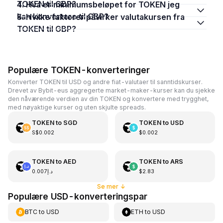
TOKEN til GBP?
4. Hva er minimumsbeløpet for TOKEN jeg
kan konvertere til GBP?
5. Hvilke faktorer påvirker valutakursen fra
TOKEN til GBP?
Populære TOKEN-konverteringer
Konverter TOKEN til USD og andre fiat-valutaer til sanntidskurser.
Drevet av Bybit-eus aggregerte market-maker-kurser kan du sjekke
den nåværende verdien av din TOKEN og konvertere med trygghet,
med nøyaktige kurser og uten skjulte spreads.
TOKEN
to
SGD
TOKEN
to
USD
S$0.002
$0.002
TOKEN
to
AED
TOKEN
to
ARS
د.إ0.007
$2.83
Se mer
↓
Populære USD-konverteringspar
BTC
to
USD
ETH
to
USD