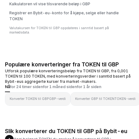
Kalkulatoren vil vise tilsvarende beløp i GBP
Registrer en Bybit-eu-konto for å kjøpe, selge eller handle
TOKEN
Valutakursen for TOKEN til GBP oppdateres i sanntid basert på
markedsdata.
Populære konverteringer fra TOKEN til GBP
Utforsk populære konverteringsbeløp fra TOKEN til GBP, fra 0,001
TOKEN til 100 TOKEN, med konverteringsverdier i sanntid basert på
Bybit-eus aggregerte kurser fra market-makers.
Nå
for 24 timer siden
for 1 måned siden
for 1 år siden
Konverter TOKEN til GBP
GBP-verdi
Konverter GBP til TOKEN
TOKEN-verdi
Slik konverterer du TOKEN til GBP på Bybit-eu