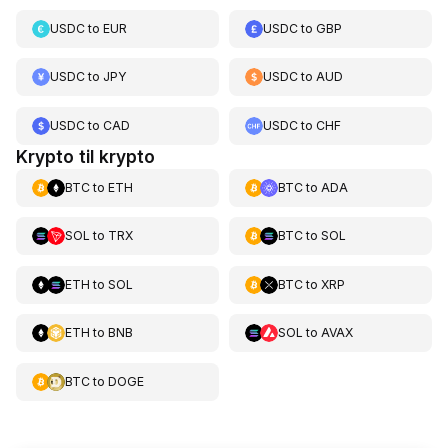
USDC
to
EUR
USDC
to
GBP
USDC
to
JPY
USDC
to
AUD
USDC
to
CAD
USDC
to
CHF
Krypto til krypto
BTC
to
ETH
BTC
to
ADA
SOL
to
TRX
BTC
to
SOL
ETH
to
SOL
BTC
to
XRP
ETH
to
BNB
SOL
to
AVAX
BTC
to
DOGE