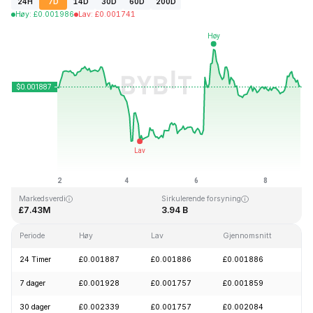
24H
7D
14D
30D
60D
200D
Høy
:
£
0.001986
Lav
:
£
0.001741
Sist oppdatert: 2026-08-08, 23:26 GMT+0
All Time High
All Time Low
£0.243269
£0.000050
Markedsverdi
Sirkulerende forsyning
£7.43M
3.94 B
Periode
Høy
Lav
Gjennomsnitt
En
24 Timer
£0.001887
£0.001886
£0.001886
+
7 dager
£0.001928
£0.001757
£0.001859
+
30 dager
£0.002339
£0.001757
£0.002084
-