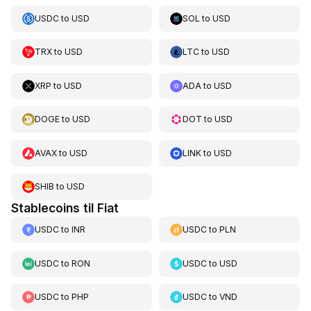
USDC
to
USD
SOL
to
USD
TRX
to
USD
LTC
to
USD
XRP
to
USD
ADA
to
USD
DOGE
to
USD
DOT
to
USD
AVAX
to
USD
LINK
to
USD
SHIB
to
USD
Stablecoins til Fiat
USDC
to
INR
USDC
to
PLN
USDC
to
RON
USDC
to
USD
USDC
to
PHP
USDC
to
VND