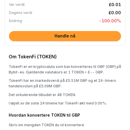
£0.01
Var verdt
£0.00
Dagens verdi
-100.00
%
Endring
Handle nå
Om TokenFi (TOKEN)
TokenFi er en kryptovaluta som kan konverteres til GBP (GBP) på
Bybit-eu. Gjeldende valutakurs er 1 TOKEN = £-- GBP.
TokenFi har en markedsverdi på £5.51M GBP og et 24-timers
handelsvolum på £5.09M GBP.
Det sirkulerende tilbudet er 4B TOKEN.
I løpet av de siste 24 timene har TokenFi økt med 0.00%.
Hvordan konvertere TOKEN til GBP
Skriv inn mengden TOKEN du vil konvertere