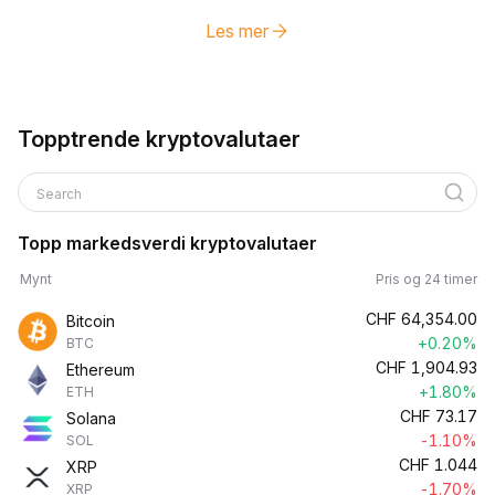
Les mer
Topptrende kryptovalutaer
Search
Topp markedsverdi kryptovalutaer
Mynt
Pris og 24 timer
CHF
64,354.00
Bitcoin
+0.20%
BTC
CHF
1,904.93
Ethereum
+1.80%
ETH
CHF
73.17
Solana
-1.10%
SOL
CHF
1.044
XRP
-1.70%
XRP