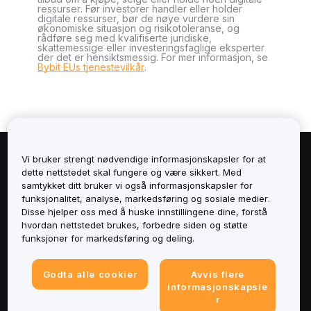
ressurser. Før investorer handler eller holder
digitale ressurser, bør de nøye vurdere sin
økonomiske situasjon og risikotoleranse, og
rådføre seg med kvalifiserte juridiske,
skattemessige eller investeringsfaglige eksperter
der det er hensiktsmessig. For mer informasjon, se
Bybit EUs tjenestevilkår
.
Vi bruker strengt nødvendige informasjonskapsler for at
Om
dette nettstedet skal fungere og være sikkert. Med
samtykket ditt bruker vi også informasjonskapsler for
Tjenester
funksjonalitet, analyse, markedsføring og sosiale medier.
Disse hjelper oss med å huske innstillingene dine, forstå
hvordan nettstedet brukes, forbedre siden og støtte
Støtte
funksjoner for markedsføring og deling.
Produkter
Godta alle cookier
Avvis flere
informasjonskapsle
Juridisk
r