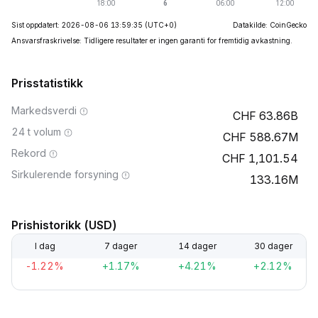
Sist oppdatert: 2026-08-06 13:59:35
(UTC+0)
Datakilde: CoinGecko
Ansvarsfraskrivelse: Tidligere resultater er ingen garanti for fremtidig avkastning.
Prisstatistikk
Markedsverdi
63.86B
24 t volum
588.67M
Rekord
1,101.54
Sirkulerende forsyning
133.16M
Prishistorikk (USD)
I dag
7 dager
14 dager
30 dager
-1.22%
+1.17%
+4.21%
+2.12%