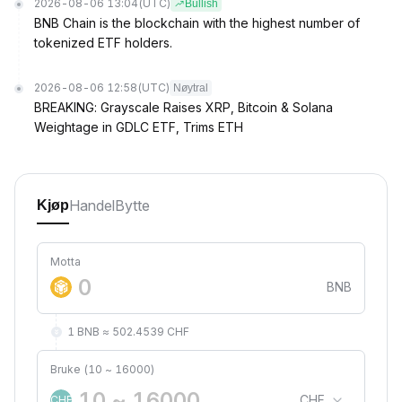
2026-08-06 13:04
(UTC)
Bullish
BNB Chain is the blockchain with the highest number of
tokenized ETF holders.
2026-08-06 12:58
(UTC)
Nøytral
BREAKING: Grayscale Raises XRP, Bitcoin & Solana
Weightage in GDLC ETF, Trims ETH
Handel
Bytte
Kjøp
Motta
BNB
1 BNB ≈ 502.4539 CHF
Bruke (10 ~ 16000)
CHF
CHF