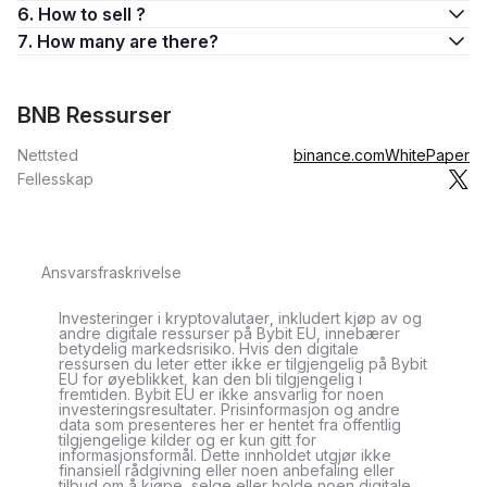
6. How to sell ?
7. How many are there?
BNB Ressurser
Nettsted
binance.com
WhitePaper
Fellesskap
Ansvarsfraskrivelse
Investeringer i kryptovalutaer, inkludert kjøp av og
andre digitale ressurser på Bybit EU, innebærer
betydelig markedsrisiko. Hvis den digitale
ressursen du leter etter ikke er tilgjengelig på Bybit
EU for øyeblikket, kan den bli tilgjengelig i
fremtiden. Bybit EU er ikke ansvarlig for noen
investeringsresultater. Prisinformasjon og andre
data som presenteres her er hentet fra offentlig
tilgjengelige kilder og er kun gitt for
informasjonsformål. Dette innholdet utgjør ikke
finansiell rådgivning eller noen anbefaling eller
tilbud om å kjøpe, selge eller holde noen digitale