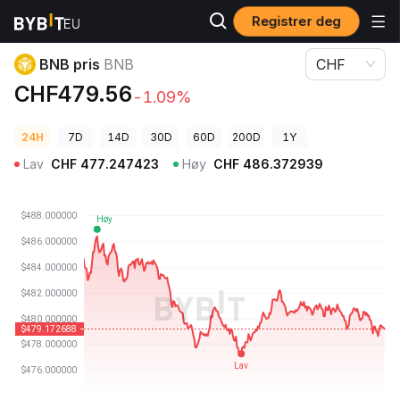
Registrer deg
Kryptopriser
BNB pris BNB
BNB pris
BNB
CHF
CHF479.56
-1.09%
24H
7D
14D
30D
60D
200D
1Y
Lav
CHF
477.247423
Høy
CHF
486.372939