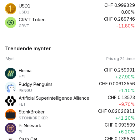
CHF
0.999329
USD1
0.00%
USD1
CHF
0.289746
GRVT Token
-11.80%
GRVT
Trendende mynter
Mynt
Pris og 24 timer
CHF
0.259991
Heima
+27.90%
HEI
CHF
0.00613556
Pudgy Penguins
+1.10%
PENGU
CHF
0.13573
Artificial Superintelligence Alliance
-9.70%
FET
CHF
0.02026811
StonkBroker
+41.20%
STONKBROKER
CHF
0.093509
Pi Network
+6.20%
PI
CHF
0.136576
Cash Cat