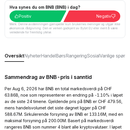
Hva synes du om BNB (BNB) i dag?
Positiv
Negativ
Merk: Denne avstemningen gjenspeiler kun brukernes meninger og utgjør ikke
økonomisk rådgivning. Den er verken godkjent av Bybit EU eller ment å være
veiledende for fremtidig ytelse.
Oversikt
Nyheter
Handel
Børs
Rangering
Sosial
Vanlige spørs
Sammendrag av BNB-pris i sanntid
Per Aug 6, 2026 har BNB en total markedsverdi på CHF
63.86B, noe som representerer en endring på -1.10% i løpet
av de siste 24 timene. Gjeldende pris på BNB er CHF 479.56,
mens handelsvolumet det siste døgnet ligger på CHF
588.67M. Sirkulerende forsyning av BNB er 133.16M, med en
maksimal forsyning på 200.00M. Basert på markedsverdi
rangeres BNB som nummer 4 blant alle kryptovalutaer. I løpet