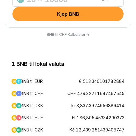
Kjøp BNB
→
BNB til CHF Kalkulator
1 BNB til lokal valuta
BNB til EUR
€ 513.340101782884
BNB til CHF
CHF 479.32711647467545
BNB til DKK
kr 3,837.3924956889414
BNB til HUF
Ft 186,805.45334290373
BNB til CZK
Kč 12,439.251439408747