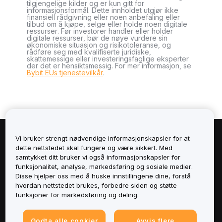
tilgjengelige kilder og er kun gitt for
informasjonsformål. Dette innholdet utgjør ikke
finansiell rådgivning eller noen anbefaling eller
tilbud om å kjøpe, selge eller holde noen digitale
ressurser. Før investorer handler eller holder
digitale ressurser, bør de nøye vurdere sin
økonomiske situasjon og risikotoleranse, og
rådføre seg med kvalifiserte juridiske,
skattemessige eller investeringsfaglige eksperter
der det er hensiktsmessig. For mer informasjon, se
Bybit EUs tjenestevilkår
.
Vi bruker strengt nødvendige informasjonskapsler for at
Om
dette nettstedet skal fungere og være sikkert. Med
samtykket ditt bruker vi også informasjonskapsler for
Tjenester
funksjonalitet, analyse, markedsføring og sosiale medier.
Disse hjelper oss med å huske innstillingene dine, forstå
hvordan nettstedet brukes, forbedre siden og støtte
Støtte
funksjoner for markedsføring og deling.
Produkter
Godta alle cookier
Avvis flere