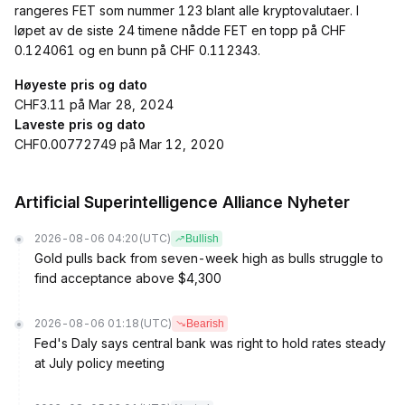
rangeres FET som nummer 123 blant alle kryptovalutaer. I
løpet av de siste 24 timene nådde FET en topp på CHF
0.124061 og en bunn på CHF 0.112343.
Høyeste pris og dato
CHF3.11 på Mar 28, 2024
Laveste pris og dato
CHF0.00772749 på Mar 12, 2020
Artificial Superintelligence Alliance Nyheter
2026-08-06 04:20
(UTC)
Bullish
Gold pulls back from seven-week high as bulls struggle to
find acceptance above $4,300
2026-08-06 01:18
(UTC)
Bearish
Fed's Daly says central bank was right to hold rates steady
at July policy meeting