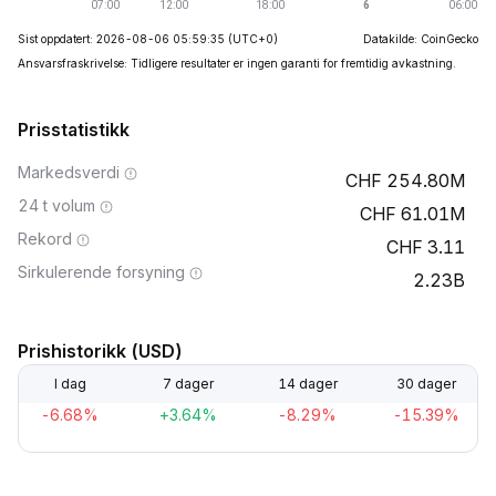
Sist oppdatert: 2026-08-06 05:59:35
(UTC+0)
Datakilde: CoinGecko
Ansvarsfraskrivelse: Tidligere resultater er ingen garanti for fremtidig avkastning.
Prisstatistikk
Markedsverdi
254.80M
24 t volum
61.01M
Rekord
3.11
Sirkulerende forsyning
2.23B
Prishistorikk (USD)
I dag
7 dager
14 dager
30 dager
-6.68%
+3.64%
-8.29%
-15.39%