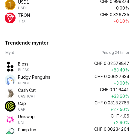
CHF
0.999374
USD1
0.00%
USD1
CHF
0.326735
TRON
-0.10%
TRX
Trendende mynter
Mynt
Pris og 24 timer
CHF
0.02579847
Bless
+83.40%
BLESS
CHF
0.00627934
Pudgy Penguins
+3.00%
PENGU
CHF
0.116441
Cash Cat
+33.60%
CASHCAT
CHF
0.03182768
Cap
+27.50%
CAP
CHF
4.06
Uniswap
+2.90%
UNI
CHF
0.00234264
Pump.fun