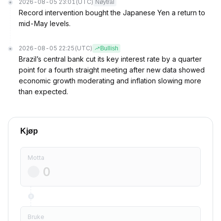
2026-08-05 23:01
(UTC)
Nøytral
Record intervention bought the Japanese Yen a return to
mid-May levels.
2026-08-05 22:25
(UTC)
Bullish
Brazil’s central bank cut its key interest rate by a quarter
point for a fourth straight meeting after new data showed
economic growth moderating and inflation slowing more
than expected.
Kjøp
Motta
Bruke