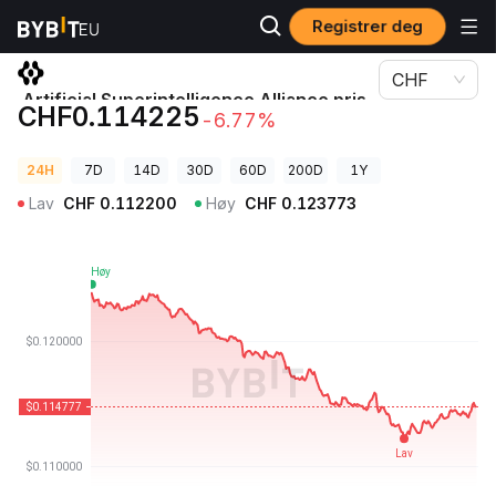
Registrer deg
Kryptopriser
Artificial Superintelligence Alliance pris FET
CHF
Artificial Superintelligence Alliance pris
CHF0.114225
-6.77%
FET
24H
7D
14D
30D
60D
200D
1Y
Lav
CHF
0.112200
Høy
CHF
0.123773