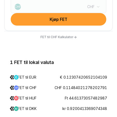
CHF
CHF
Kjøp FET
→
FET til CHF Kalkulator
1 FET til lokal valuta
FET til EUR
€ 0.12307420652104109
FET til CHF
CHF 0.11484021278202791
FET til HUF
Ft 44.61373057482987
FET til DKK
kr 0.9200413369074348