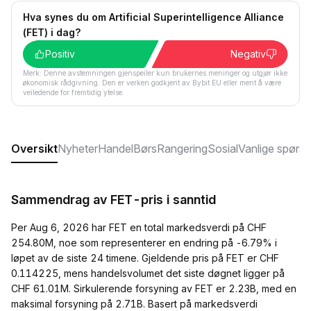
Hva synes du om Artificial Superintelligence Alliance
(FET) i dag?
Positiv
Negativ
Merk: Denne avstemningen gjenspeiler kun brukernes meninger og utgjør ikke
økonomisk rådgivning. Den er verken godkjent av Bybit EU eller ment å være
veiledende for fremtidig ytelse.
Oversikt
Nyheter
Handel
Børs
Rangering
Sosial
Vanlige spørs
Sammendrag av FET-pris i sanntid
Per Aug 6, 2026 har FET en total markedsverdi på CHF
254.80M, noe som representerer en endring på -6.79% i
løpet av de siste 24 timene. Gjeldende pris på FET er CHF
0.114225, mens handelsvolumet det siste døgnet ligger på
CHF 61.01M. Sirkulerende forsyning av FET er 2.23B, med en
maksimal forsyning på 2.71B. Basert på markedsverdi