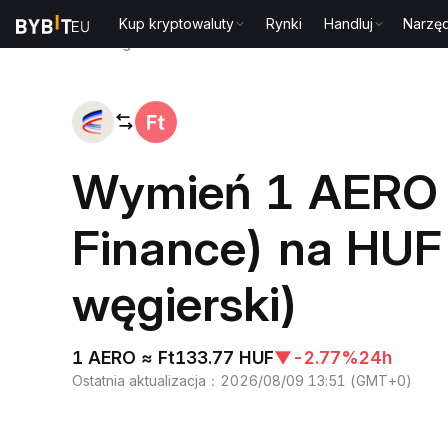
Kup kryptowaluty
Rynki
Handluj
Narzęd
Strona główna
AERO to HUF
Wymień 1 AERO 
Finance) na HUF 
węgierski)
1 AERO ≈ Ft133.77 HUF
▼
-2.77%
24h
Ostatnia aktualizacja
：
2026/08/09 13:51
(
GMT+0
)