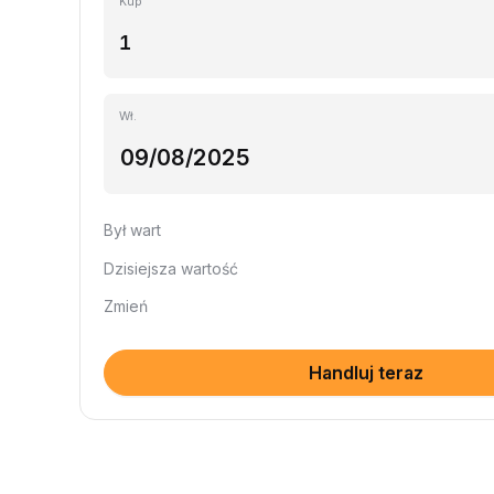
Kup
Wł.
Był wart
Dzisiejsza wartość
Zmień
Handluj teraz