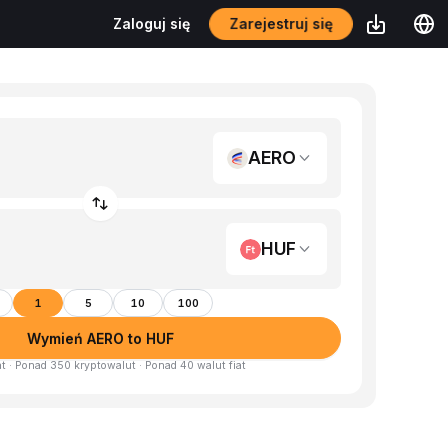
Zarejestruj się
Zaloguj się
AERO
HUF
1
5
10
100
Wymień AERO to HUF
at · Ponad 350 kryptowalut · Ponad 40 walut fiat