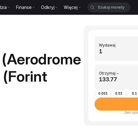
zia
Finanse
Odkryj
Więcej
Wydawaj
(Aerodrome
(Forint
Otrzymaj ~
0.001
0.01
0.1
Zero opł