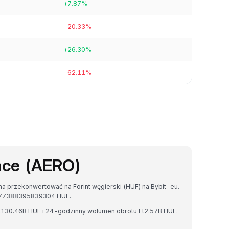
+7.87%
-20.33%
+26.30%
-62.11%
nce (AERO)
a przekonwertować na Forint węgierski (HUF) na Bybit-eu.
3.77388395839304 HUF.
Ft130.46B HUF i 24-godzinny wolumen obrotu Ft2.57B HUF.