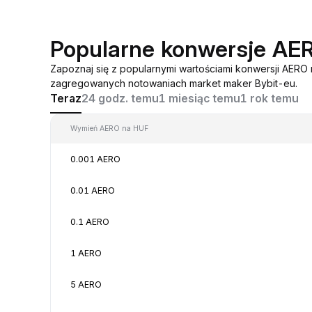
Popularne konwersje AE
Zapoznaj się z popularnymi wartościami konwersji AERO
zagregowanych notowaniach market maker Bybit-eu.
Teraz
24 godz. temu
1 miesiąc temu
1 rok temu
Wymień AERO na HUF
0.001 AERO
0.01 AERO
0.1 AERO
1 AERO
5 AERO