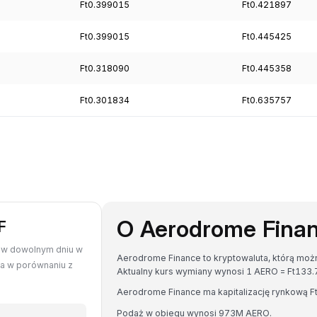
Ft0.399015
Ft0.421897
Ft0.399015
Ft0.445425
Ft0.318090
Ft0.445358
Ft0.301834
Ft0.635757
O Aerodrome Fina
F
F w dowolnym dniu w
Aerodrome Finance to kryptowaluta, którą możn
da w porównaniu z
Aktualny kurs wymiany wynosi 1 AERO = Ft13
Aerodrome Finance ma kapitalizację rynkową 
Podaż w obiegu wynosi 973M AERO.