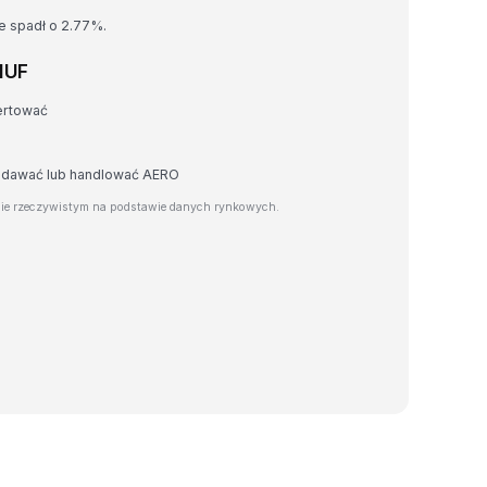
e spadł o 2.77%.
HUF
ertować
zedawać lub handlować AERO
ie rzeczywistym na podstawie danych rynkowych.