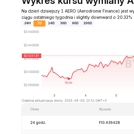
Wykres kursu wymiany 
Na dzień dzisiejszy 1 AERO (Aerodrome Finance) jest 
ciągu ostatniego tygodnia i slightly downward o 20.33% w
24H
7D
14D
30D
60D
200D
Ostatnia aktualizacja strony: 2026-08-09, 13:51 GMT+0
Okres
Wysoka
24 godz.
Ft0.436428