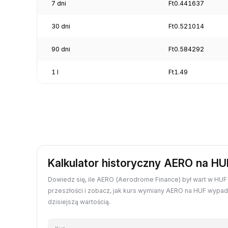
7 dni
Ft0.441637
30 dni
Ft0.521014
90 dni
Ft0.584292
1 l
Ft1.49
Kalkulator historyczny AERO na HU
Dowiedz się, ile AERO (Aerodrome Finance) był wart w HU
przeszłości i zobacz, jak kurs wymiany AERO na HUF wypa
dzisiejszą wartością.