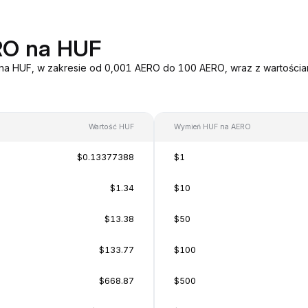
RO na HUF
 na HUF, w zakresie od 0,001 AERO do 100 AERO, wraz z wartościam
Wartość HUF
Wymień HUF na AERO
$0.13377388
$1
$1.34
$10
$13.38
$50
$133.77
$100
$668.87
$500