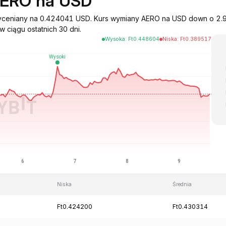
AERO na USD
wyceniany na 0.424041 USD. Kurs wymiany AERO na USD down o 2.9
 ciągu ostatnich 30 dni.
Wysoka
:
Ft
0.448604
Niska
:
Ft
0.389517
Niska
Średnia
Ft0.424200
Ft0.430314