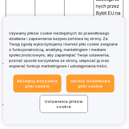
nych przez 
Bybit EU na 
stronie 
wpłat 
Używamy plików cookie niezbędnych do prawidłowego
fiducjarnyc
działania i zapewnienia bezpieczeństwa tej strony. Za
h.
Twoją zgodą wykorzystujemy również pliki cookie związane
z funkcjonalnością, analityką, marketingiem i mediami
społecznościowymi, aby zapamiętać Twoje ustawienia,
Uwagi: 
poznać sposób korzystania ze strony, ulepszać ją oraz
Imię użyte podczas płatności musi być zgodne z
wspierać funkcje marketingowe i udostępniania treści.
informacjami podanymi przy weryfikacji KYC, ponieważ
niespójne informacje o koncie mogą spowodować
Akceptuj wszystkie
Odrzuć dodatkowe
niepowodzenie wpłat, a proces zwrotu może potrwać
pliki cookie
pliki cookie
7–14 dni roboczych, zakładając, że wszystkie
wymagane informacje zostaną dostarczone.
Ustawienia plików
W przypadku niektórych metod płatności zostanie
cookie
utworzone wirtualne konto bankowe, abyś mógł/a
otrzymywać środki na Bybit EU.