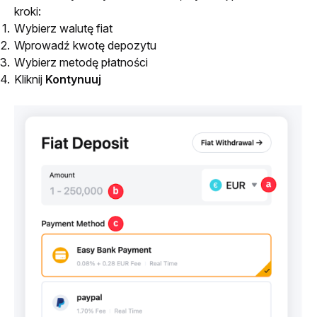
kroki:
Wybierz walutę fiat
Wprowadź kwotę depozytu
Wybierz metodę płatności
Kliknij
Kontynuuj