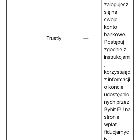
zalogujesz 
się na 
swoje 
konto 
bankowe.
Trustly
—
Postępuj 
zgodnie z 
instrukcjami
, 
korzystając 
z informacji 
o koncie 
udostępnio
nych przez 
Bybit EU na 
stronie 
wpłat 
fiducjarnyc
h.