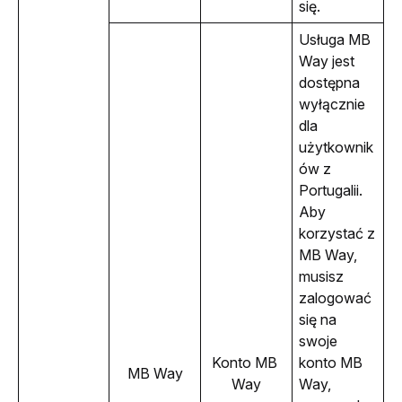
się.
Usługa MB 
Way jest 
dostępna 
wyłącznie 
dla 
użytkownik
ów z 
Portugalii.
Aby 
korzystać z 
MB Way, 
musisz 
zalogować 
się na 
swoje 
Konto MB 
konto MB 
MB Way
Way
Way, 