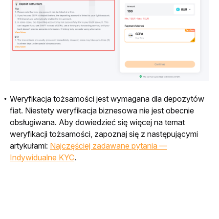
Weryfikacja tożsamości jest wymagana dla depozytów
fiat. Niestety weryfikacja biznesowa nie jest obecnie
obsługiwana. Aby dowiedzieć się więcej na temat
weryfikacji tożsamości, zapoznaj się z następującymi
artykułami:
Najczęściej zadawane pytania —
Indywidualne KYC
.