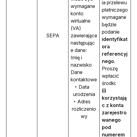
ia przelewu 
wymagane 
płatniczego 
konto 
wymagane 
wirtualne 
będzie 
(VA) 
podanie 
SEPA
zawierające 
identyfikat
następując
ora 
e dane: 
referencyj
Imię i
nego
.
nazwisko
Proszę 
Dane
wpłacić 
kontaktowe
środki:
Data
(i) 
urodzenia
korzystają
Adres
c z konta 
rozliczenio
zarejestro
wy
wanego 
pod 
numerem 