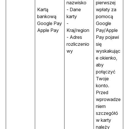
nazwisko
pierwszej 
Kartą
- Dane 
wpłaty za 
bankową
karty
pomocą 
Google Pay
- 
Google 
Apple Pay
Kraj/region
Pay/Apple 
- Adres 
Pay pojawi 
rozliczenio
się 
wy
wyskakując
e okienko, 
aby 
połączyć 
Twoje 
konto. 
Przed 
wprowadze
niem 
szczegółó
w karty 
należy 