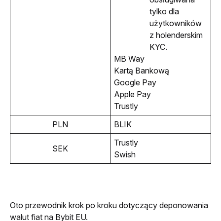
tylko dla
użytkowników
z holenderskim
KYC.
MB Way
Kartą Bankową
Google Pay
Apple Pay
Trustly
PLN
BLIK
Trustly
SEK
Swish
Oto przewodnik krok po kroku dotyczący deponowania 
walut fiat na Bybit EU.