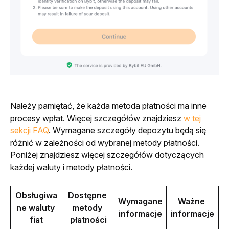
Należy pamiętać, że każda metoda płatności ma inne 
procesy wpłat. Więcej szczegółów znajdziesz 
w tej 
sekcji FAQ
. Wymagane szczegóły depozytu będą się 
różnić w zależności od wybranej metody płatności. 
Poniżej znajdziesz więcej szczegółów dotyczących 
każdej waluty i metody płatności. 
Obsługiwa
Dostępne 
Wymagane 
Ważne 
ne waluty 
metody 
informacje
informacje
fiat
płatności