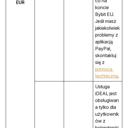
co na 
EUR
koncie 
Bybit EU.
Jeśli masz 
jakiekolwiek 
problemy z 
aplikacją 
PayPal, 
skontaktuj 
się z 
pomocą 
techniczną
.
Usługa 
iDEAL jest 
obsługiwan
a tylko dla 
użytkownik
ów z 
holenderski