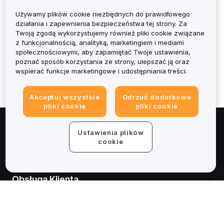
Take Profit i Stop Loss (Handel Spot)
Używamy plików cookie niezbędnych do prawidłowego
Zrozumienie różnicy między zamówieniami kupców, a
działania i zapewnienia bezpieczeństwa tej strony. Za
zleceniami twórców rynku
Twoją zgodą wykorzystujemy również pliki cookie związane
Zlecenie Post-Only
z funkcjonalnością, analityką, marketingiem i mediami
społecznościowymi, aby zapamiętać Twoje ustawienia,
Zlecenie Trailing Stop (Handel Spot i Spot Margin)
poznać sposób korzystania ze strony, ulepszać ją oraz
Wprowadzenie do strategii TWAP
wspierać funkcje marketingowe i udostępniania treści.
Akceptuj wszystkie
Odrzuć dodatkowe
pliki cookie
pliki cookie
Informacje
Ustawienia plików
cookie
Usługi
Obsługa Klienta
Produkty