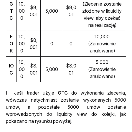
G
10,
(Zlecenie zostanie 
$8,
$8,0
T
00
5,000
złożone w liquidity 
001
01
C
0
view, aby czekać 
na realizację)
F
10,
10,000 
$8,
O
00
0
0
(Zamówienie 
001
K
0
anulowane)
10,
5,000 
IO
$8,
$8,0
00
5,000
(Zamówienie 
C
001
01
0
anulowane)
Ⅰ. Jeśli trader użyje 
GTC
 do wykonania zlecenia, 
wówczas natychmiast zostanie wykonanych 5000 
umów, a pozostałe 5000 umów zostanie 
wprowadzonych do liquidity view do kolejki, jak 
pokazano na rysunku powyżej.