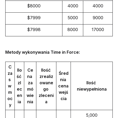
$8000
4000
4000
$7999
5000
9000
$7998
8000
17000
Metody wykonywania Time in Force:
C
Ilo
Ce
Ilość 
za
Śred
ść 
na 
zrealiz
s 
nia 
zl
za
owane
Ilość 
w 
cena 
ec
mó
go 
niewypełniona
m
wejś
en
wie
zleceni
oc
cia
ia
nia
a
y
5,000