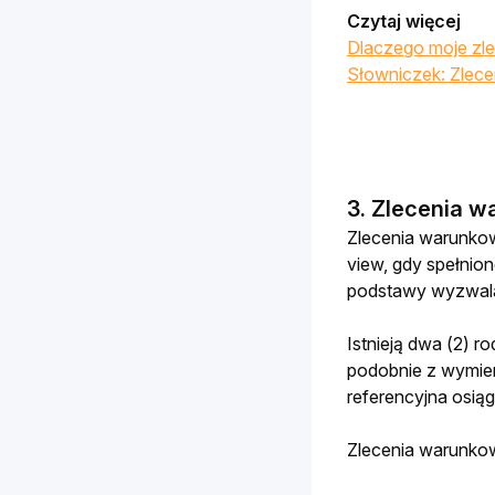
Czytaj więcej
Dlaczego moje zle
Słowniczek: Zlecen
3. Zlecenia 
Zlecenia warunkowe
view, gdy spełnio
podstawy wyzwalaj
Istnieją dwa (2) r
podobnie z wymien
referencyjna osią
Zlecenia warunkow