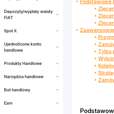
Podstawowe 
Zlece
Depozyty/wypłaty waluty
Zlecen
FIAT
Zlece
Zaawansowan
Spot X
Przyjm
Zamówi
Ujednolicone konto
handlowe
Tylko 
Wybór 
Produkty Handlowe
Kolejn
Strat
Narzędzia handlowe
Zamów
Bot handlowy
Earn
Podstawow