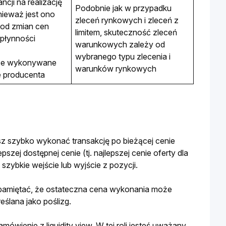
ncji na realizację 
Podobnie jak w przypadku 
nieważ jest ono 
zleceń rynkowych i zleceń z 
od zmian cen 
limitem, skuteczność zleceń 
 płynności
warunkowych zależy od 
wybranego typu zlecenia i 
ze wykonywane 
warunków rynkowych
e producenta
z szybko wykonać transakcję po bieżącej cenie 
zej dostępnej cenie (tj. najlepszej cenie oferty dla 
szybkie wejście lub wyjście z pozycji. 
by pamiętać, że ostateczna cena wykonania może 
ślana jako poślizg.
wienie z liquidity view. W tej roli jesteś uważany 