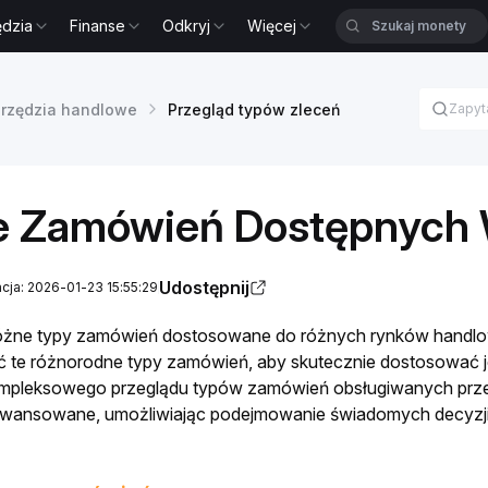
ędzia
Finanse
Odkryj
Więcej
rzędzia handlowe
Przegląd typów zleceń
e Zamówień Dostępnych 
Udostępnij
acja: 2026-01-23 15:55:29
 różne typy zamówień dostosowane do różnych rynków handlo
ć te różnorodne typy zamówień, aby skutecznie dostosować je d
mpleksowego przeglądu typów zamówień obsługiwanych przez 
wansowane, umożliwiając podejmowanie świadomych decyzj