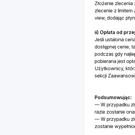
Złożenie
zlecenia 
zlecenie z limite
view, dodając płyn
ii) Opłata od pr
Jeśli ustalona cen
dostępnej cenie, t
podczas gdy najle
pobierana jest op
Użytkownicy, którz
sekcji Zaawansow
Podsumowując: 
— W przypadku zle
razie zostanie ona
— W przypadku zle
zostanie wypełnio