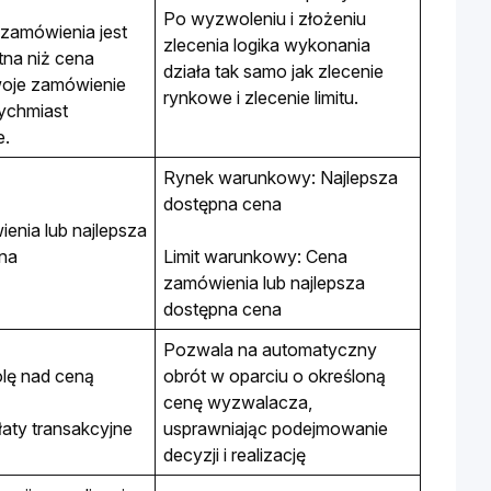
Po wyzwoleniu i złożeniu 
 zamówienia jest 
zlecenia logika wykonania 
tna niż cena 
działa tak samo jak zlecenie 
oje zamówienie 
rynkowe i zlecenie limitu.
ychmiast 
. 
Rynek warunkowy: Najlepsza 
dostępna cena
nia lub najlepsza 
na
Limit warunkowy: Cena 
zamówienia lub najlepsza 
dostępna cena 
Pozwala na automatyczny 
rolę nad ceną
obrót w oparciu o określoną 
cenę wyzwalacza, 
łaty transakcyjne
usprawniając podejmowanie 
decyzji i realizację