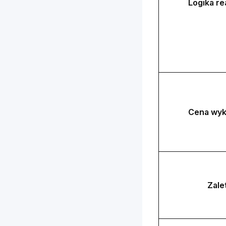
Logika rea
Cena wy
Zale