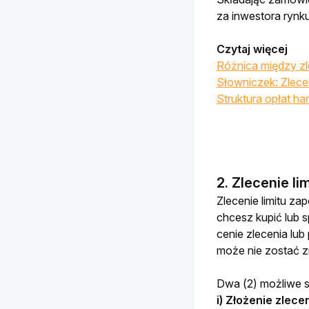
za inwestora rynk
Czytaj więcej
Różnica między zl
Słowniczek: Zlec
Struktura opłat h
2. Zlecenie li
Zlecenie limitu za
chcesz kupić lub s
cenie zlecenia lub 
może nie zostać zr
Dwa (2) możliwe sc
i) Złożenie
zlecen