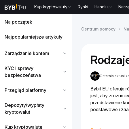
Kup kryptowaluty
Rynki
Handluj
Narz
Na początek
Centrum pomocy
Na
Najpopularniejsze artykuły
Zarządzanie kontem
Rodzaj
KYC i sprawy
bezpieczeństwa
Ostatnia aktualiz
Bybit EU oferuje
Przegląd platformy
jest, aby zrozumie
przedstawienie ko
Depozyty/wypłaty
podstawowe i zaa
kryptowalut
Kup kryptowalutę