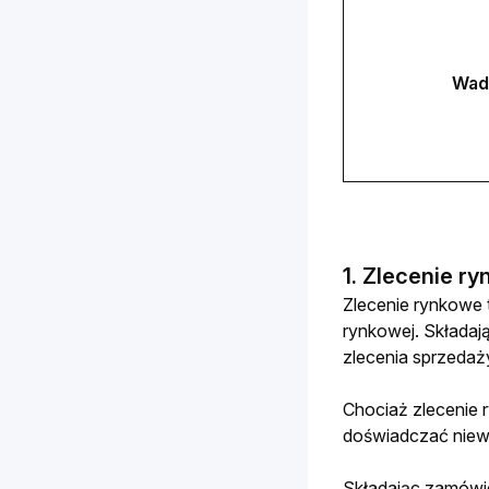
Wad
1. Zlecenie r
Zlecenie rynkowe 
rynkowej. Składają
zlecenia sprzedaży
Chociaż zlecenie r
doświadczać niewi
Składając zamówien