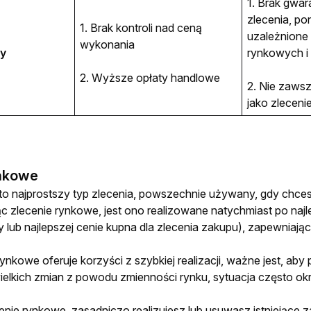
1. Brak gwara
zlecenia, po
1. Brak kontroli nad ceną 
uzależnione 
wykonania
y
rynkowych i
2. Wyższe opłaty handlowe
2. Nie zaws
jako zleceni
ynkowe
to najprostszy typ zlecenia, powszechnie używany, gdy chces
c zlecenie rynkowe, jest ono realizowane natychmiast po najleps
 lub najlepszej cenie kupna dla zlecenia zakupu), zapewniając 
ynkowe oferuje korzyści z szybkiej realizacji, ważne jest, a
elkich zmian z powodu zmienności rynku, sytuacja często okre
ie rynkowe, zasadniczo realizujesz lub usuwasz istniejące zamó