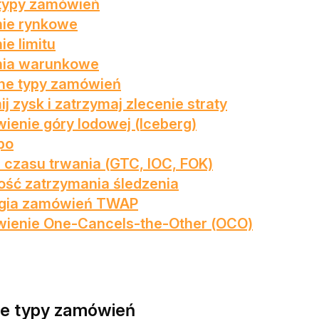
typy zamówień
nie rynkowe
ie limitu
nia warunkowe
e typy zamówień
ij zysk i zatrzymaj zlecenie straty
enie góry lodowej (Iceberg)
po
czasu trwania (GTC, IOC, FOK)
ość zatrzymania śledzenia
egia zamówień TWAP
ienie One-Cancels-the-Other (OCO)
e typy zamówień