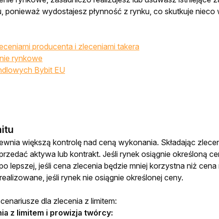
u, ponieważ wydostajesz płynność z rynku, co skutkuje niec
eceniami producenta i zleceniami takera
enie rynkowe
andlowych Bybit EU
mitu
pewnia większą kontrolę nad ceną wykonania. Składając zlecenie
przedać aktywa lub kontrakt. Jeśli rynek osiągnie określoną c
po lepszej, jeśli cena zlecenia będzie mniej korzystna niż cena 
ealizowane, jeśli rynek nie osiągnie określonej ceny. 
enariusze dla zlecenia z limitem:
ia z
limitem i prowizja twórcy: