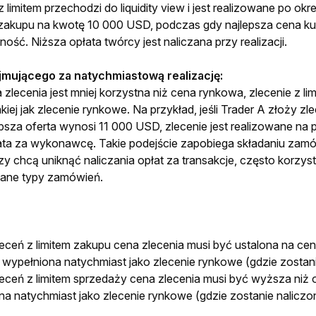
z
limitem przechodzi do liquidity view i jest realizowane po okre
m zakupu na kwotę 10 000 USD, podczas gdy najlepsza cena kupn
ność. Niższa opłata twórcy jest naliczana przy realizacji.
zejmującego za natychmiastową realizację:
a zlecenia jest mniej korzystna niż cena rynkowa, zlecenie z li
akiej jak zlecenie rynkowe. Na przykład, jeśli Trader A złoży z
psza oferta wynosi 11 000 USD, zlecenie jest realizowane na 
łata za wykonawcę. Takie podejście zapobiega składaniu zamó
y chcą uniknąć naliczania opłat za transakcje, często korzyst
ane typy zamówień. 
ceń z limitem zakupu cena zlecenia musi być ustalona na cen
 wypełniona natychmiast jako zlecenie rynkowe (gdzie zostani
ceń z limitem sprzedaży cena zlecenia musi być wyższa niż o
na natychmiast jako zlecenie rynkowe (gdzie zostanie naliczo