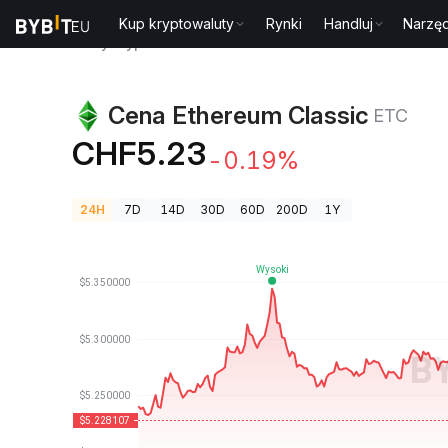
Kup kryptowaluty
Rynki
Handluj
Narzęd
Ceny kryptowalut
Cena Ethereum Classic ETC
Cena Ethereum Classic
ETC
CHF5.23
-0.19%
24H
7D
14D
30D
60D
200D
1Y