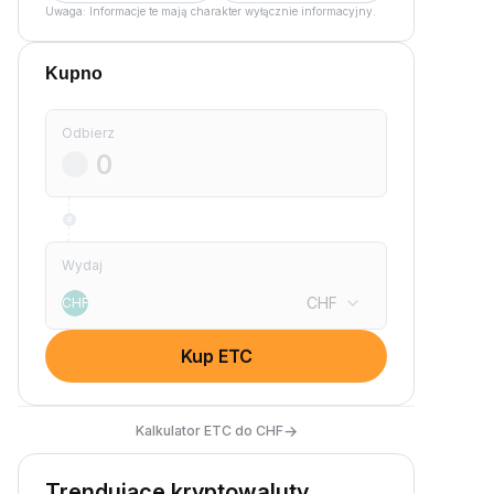
Uwaga: Informacje te mają charakter wyłącznie informacyjny.
Kupno
Odbierz
Wydaj
CHF
CHF
Kup ETC
→
Kalkulator ETC do CHF
Trendujące kryptowaluty