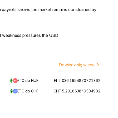
m payrolls shows the market remains constrained by
et weakness pressures the USD
Dowiedz się więcej
ETC do HUF
Ft 2,036.1694870721362
ETC do CHF
CHF 5.231863849504902