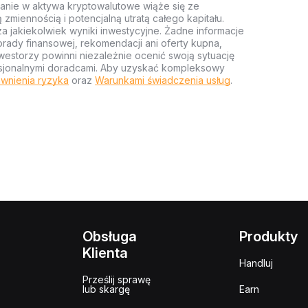
anie w aktywa kryptowalutowe wiąże się ze
miennością i potencjalną utratą całego kapitału.
za jakiekolwiek wyniki inwestycyjne. Żadne informacje
rady finansowej, rekomendacji ani oferty kupna,
estorzy powinni niezależnie ocenić swoją sytuację
ofesjonalnymi doradcami. Aby uzyskać kompleksowy
wnienia ryzyka
oraz
Warunkami świadczenia usług
.
Obsługa
Produkty
Klienta
Handluj
Prześlij sprawę
lub skargę
Earn