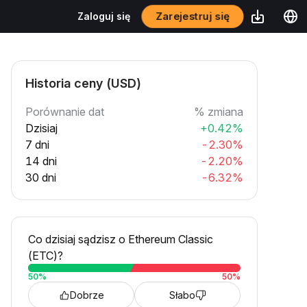
Zarejestruj się
Zaloguj się
Historia ceny (USD)
Porównanie dat
% zmiana
Dzisiaj
+0.42%
7 dni
-2.30%
14 dni
-2.20%
30 dni
-6.32%
Co dzisiaj sądzisz o Ethereum Classic
(ETC)?
50
%
50
%
Dobrze
Słabo