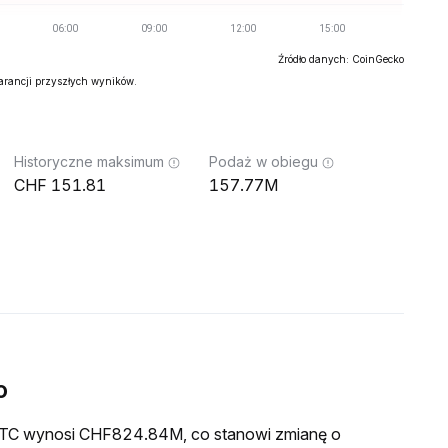
Źródło danych: CoinGecko
warancji przyszłych wyników.
Historyczne maksimum
Podaż w obiegu
151.81
157.77M
o
a ETC wynosi CHF824.84M, co stanowi zmianę o