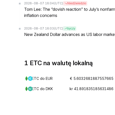
2026-08-07 16:04
(UTC)
Niedźwiedzio
Tom Lee: The “dovish reaction” to July’s nonfar
inflation concerns
2026-08-07 16:03
(UTC)
byczy
New Zealand Dollar advances as US labor mark
1 ETC na walutę lokalną
ETC do EUR
€ 5.6032681887557665
ETC do DKK
kr 41.891835185631486