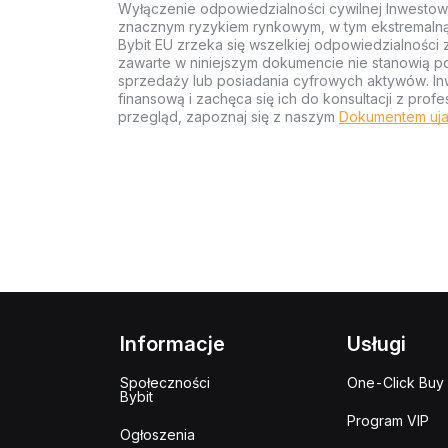
Wyłączenie odpowiedzialności cywilnej Inwestow
znacznym ryzykiem rynkowym, w tym ekstremalną z
Bybit EU zrzeka się wszelkiej odpowiedzialności 
zawarte w niniejszym dokumencie nie stanowią po
sprzedaży lub posiadania cyfrowych aktywów. Inw
finansową i zachęca się ich do konsultacji z pr
przegląd, zapoznaj się z naszym
Dokumentem uja
Informacje
Usługi
Społeczności
One-Click Buy
Bybit
Program VIP
Ogłoszenia