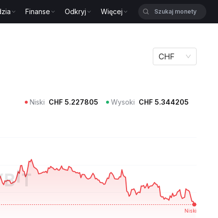
zia
Finanse
Odkryj
Więcej
CHF
Niski
CHF
5.227805
Wysoki
CHF
5.344205