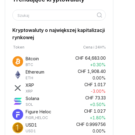
Szukaj
Kryptowaluty o największej kapitalizacji
rynkowej
Token
Cena i 24H%
CHF
64,683.00
Bitcoin
+0.30%
BTC
CHF
1,908.40
Ethereum
0.00%
ETH
CHF
1.017
XRP
-3.00%
XRP
CHF
73.33
Solana
+0.50%
SOL
CHF
1.027
Figure Heloc
+1.80%
FIGR_HELOC
CHF
0.999756
USD1
0.00%
USD1