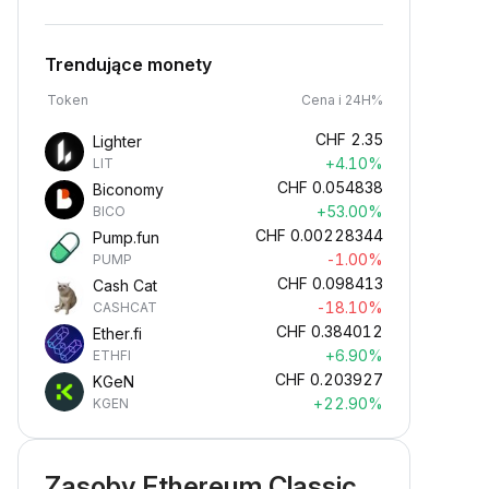
Trendujące monety
Token
Cena i 24H%
CHF
2.35
Lighter
+4.10%
LIT
CHF
0.054838
Biconomy
+53.00%
BICO
CHF
0.00228344
Pump.fun
-1.00%
PUMP
CHF
0.098413
Cash Cat
-18.10%
CASHCAT
CHF
0.384012
Ether.fi
+6.90%
ETHFI
CHF
0.203927
KGeN
+22.90%
KGEN
Zasoby Ethereum Classic