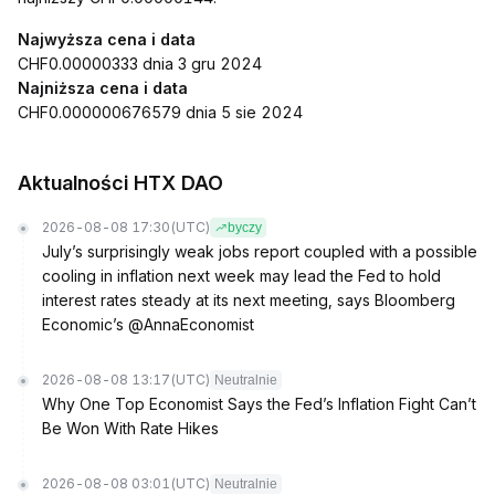
Najwyższa cena i data
CHF0.00000333 dnia 3 gru 2024
Najniższa cena i data
CHF0.000000676579 dnia 5 sie 2024
Aktualności HTX DAO
2026-08-08 17:30
(UTC)
byczy
July’s surprisingly weak jobs report coupled with a possible
cooling in inflation next week may lead the Fed to hold
interest rates steady at its next meeting, says Bloomberg
Economic’s @AnnaEconomist
2026-08-08 13:17
(UTC)
Neutralnie
Why One Top Economist Says the Fed’s Inflation Fight Can’t
Be Won With Rate Hikes
2026-08-08 03:01
(UTC)
Neutralnie