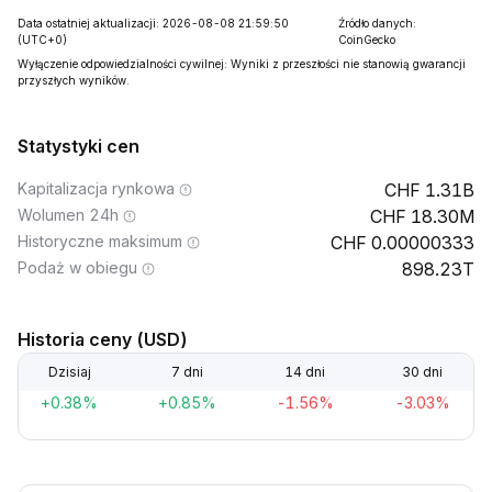
Data ostatniej aktualizacji: 2026-08-08 21:59:50
Źródło danych:
(UTC+0)
CoinGecko
Wyłączenie odpowiedzialności cywilnej: Wyniki z przeszłości nie stanowią gwarancji
przyszłych wyników.
Statystyki cen
Kapitalizacja rynkowa
1.31B
Wolumen 24h
18.30M
Historyczne maksimum
0.00000333
Podaż w obiegu
898.23T
Historia ceny (USD)
Dzisiaj
7 dni
14 dni
30 dni
+0.38%
+0.85%
-1.56%
-3.03%