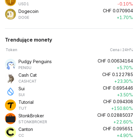
-0.10%
USD1
CHF
0.070904
Dogecoin
+1.70%
DOGE
Trendujące monety
Token
Cena i 24H%
CHF
0.00634164
Pudgy Penguins
+5.70%
PENGU
CHF
0.122785
Cash Cat
+23.30%
CASHCAT
CHF
0.695446
Sui
+3.50%
SUI
CHF
0.094308
Tutorial
+150.80%
TUT
CHF
0.02885037
StonkBroker
+22.60%
STONKBROKER
CHF
0.095651
Canton
+4.90%
CC