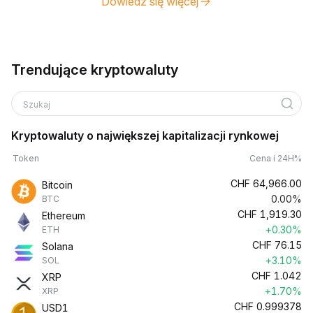
Dowiedz się więcej
Trendujące kryptowaluty
Szukaj
Kryptowaluty o największej kapitalizacji rynkowej
Token
Cena i 24H%
CHF
64,966.00
Bitcoin
0.00%
BTC
CHF
1,919.30
Ethereum
+0.30%
ETH
CHF
76.15
Solana
+3.10%
SOL
CHF
1.042
XRP
+1.70%
XRP
CHF
0.999378
USD1