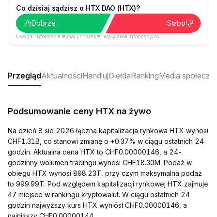
Co dzisiaj sądzisz o HTX DAO (HTX)?
Dobrze
Słabo
Uwaga: Informacje te mają charakter wyłącznie informacyjny.
Przegląd
Aktualności
Handluj
Giełda
Ranking
Media społeczn
Podsumowanie ceny HTX na żywo
Na dzień 8 sie 2026 łączna kapitalizacja rynkowa HTX wynosi
CHF1.31B, co stanowi zmianę o +0.37% w ciągu ostatnich 24
godzin. Aktualna cena HTX to CHF0.00000146, a 24-
godzinny wolumen tradingu wynosi CHF18.30M. Podaż w
obiegu HTX wynosi 898.23T, przy czym maksymalna podaż
to 999.99T. Pod względem kapitalizacji rynkowej HTX zajmuje
47 miejsce w rankingu kryptowalut. W ciągu ostatnich 24
godzin najwyższy kurs HTX wyniósł CHF0.00000146, a
najniższy CHF0.00000144.