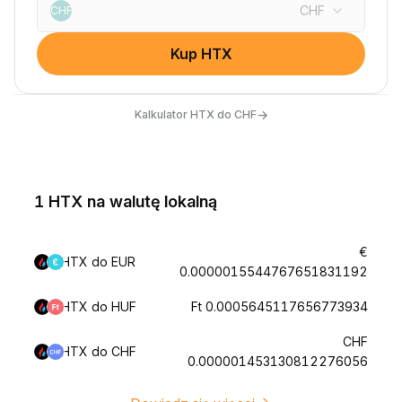
CHF
CHF
Kup HTX
→
Kalkulator HTX do CHF
1 HTX na walutę lokalną
€
HTX do EUR
0.0000015544767651831192
HTX do HUF
Ft 0.0005645117656773934
CHF
HTX do CHF
0.000001453130812276056