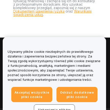
sytuację finansową i zachęca się ich do konsultacji
z profesjonalnymi doradcami. Aby uzyskać
kompleksowy przegląd, zapoznaj się z naszym
Dokumentem ujawnienia ryzyka
oraz
Warunkami
świadczenia usług
.
Informacje
Używamy plików cookie niezbędnych do prawidłowego
działania i zapewnienia bezpieczeństwa tej strony. Za
Usługi
Twoją zgodą wykorzystujemy również pliki cookie związane
z funkcjonalnością, analityką, marketingiem i mediami
społecznościowymi, aby zapamiętać Twoje ustawienia,
Obsługa Klienta
poznać sposób korzystania ze strony, ulepszać ją oraz
wspierać funkcje marketingowe i udostępniania treści.
Produkty
Akceptuj wszystkie
Odrzuć dodatkowe
Informacje prawne
pliki cookie
pliki cookie
Ustawienia plików