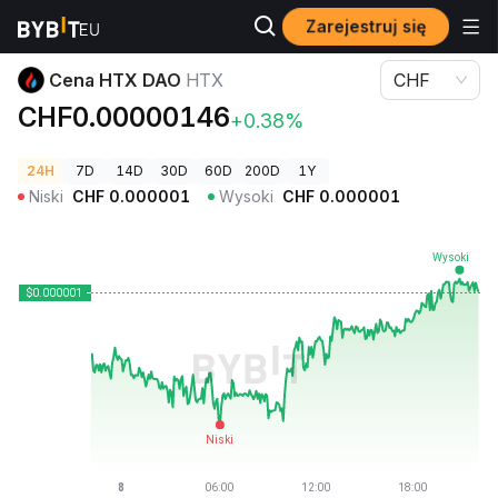
Zarejestruj się
Ceny kryptowalut
Cena HTX DAO HTX
Cena HTX DAO
HTX
CHF
CHF0.00000146
+0.38%
24H
7D
14D
30D
60D
200D
1Y
Niski
CHF
0.000001
Wysoki
CHF
0.000001