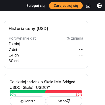
Zarejestruj się
Zaloguj się
Historia ceny (USD)
Porównanie dat
% zmiana
Dzisiaj
--
7 dni
--
14 dni
--
30 dni
--
Co dzisiaj sądzisz o Skale IMA Bridged
USDC (Skale) (USDC)?
50
%
50
%
Dobrze
Słabo