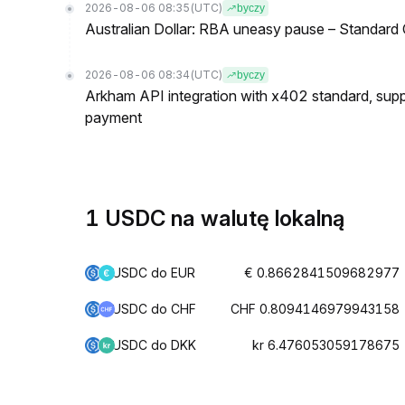
2026-08-06 08:35
(UTC)
byczy
Australian Dollar: RBA uneasy pause – Standard
2026-08-06 08:34
(UTC)
byczy
Arkham API integration with x402 standard, suppo
payment
1 USDC na walutę lokalną
USDC do EUR
€ 0.8662841509682977
USDC do CHF
CHF 0.8094146979943158
USDC do DKK
kr 6.476053059178675