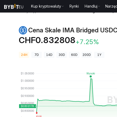
Kup kryptowaluty
Rynki
Handluj
Narzęd
Ceny kryptowalut
Cena Skale IMA Bridged USDC (S
Cena Skale IMA Bridged USDC
CHF0.832808
+7.25%
24H
7D
14D
30D
60D
200D
1Y