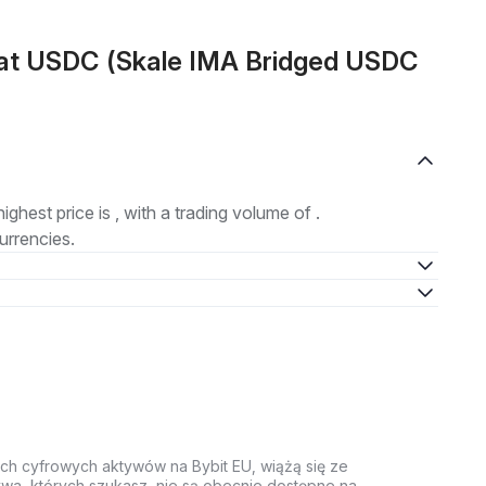
at USDC (Skale IMA Bridged USDC
highest price is , with a trading volume of .
urrencies.
ych cyfrowych aktywów na Bybit EU, wiążą się ze
wa, których szukasz, nie są obecnie dostępne na