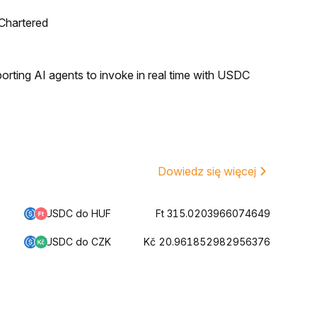
 Chartered
rting AI agents to invoke in real time with USDC
Dowiedz się więcej
USDC do HUF
Ft 315.0203966074649
USDC do CZK
Kč 20.961852982956376