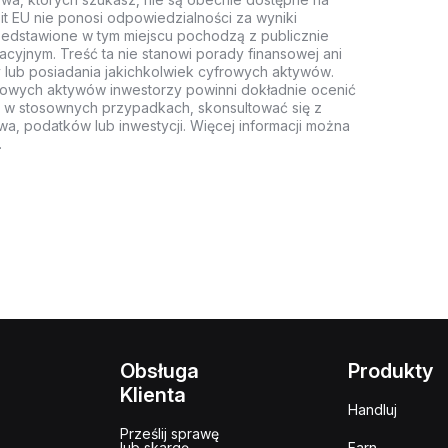
it EU nie ponosi odpowiedzialności za wyniki
rzedstawione w tym miejscu pochodzą z publicznie
acyjnym. Treść ta nie stanowi porady finansowej ani
 lub posiadania jakichkolwiek cyfrowych aktywów.
rowych aktywów inwestorzy powinni dokładnie ocenić
z, w stosownych przypadkach, skonsultować się z
wa, podatków lub inwestycji. Więcej informacji można
.
Obsługa
Produkty
Klienta
Handluj
Prześlij sprawę
lub skargę
Earn