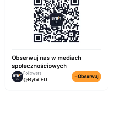
Obserwuj nas w mediach
społecznościowych
Followers
+
Obserwuj
@Bybit EU