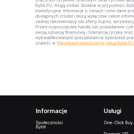
Bybit EU, mogą zostać dodane w przyszłości. Byb
inwestycyjne. Informacje o cenach i inne dane p
dostępnych źródeł i służą wyłącznie celom inform
żadnej rekomendacji lub oferty kupna, sprzedaży
Przed rozpoczęciem handlu lub posiadaniem cyf
swoją sytuację finansową i tolerancję ryzyka ora
wykwalifikowanymi specjalistami w dziedzinie pra
znaleźć w
Warunkach świadczenia usług Bybit EU
Informacje
Usługi
Społeczności
One-Click Buy
Bybit
Program VIP