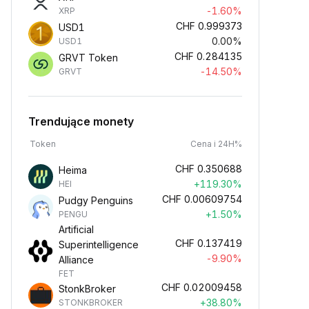
-1.60%
XRP
CHF
0.999373
USD1
0.00%
USD1
CHF
0.284135
GRVT Token
-14.50%
GRVT
Trendujące monety
Token
Cena i 24H%
CHF
0.350688
Heima
+119.30%
HEI
CHF
0.00609754
Pudgy Penguins
+1.50%
PENGU
Artificial
CHF
0.137419
Superintelligence
-9.90%
Alliance
FET
CHF
0.02009458
StonkBroker
+38.80%
STONKBROKER