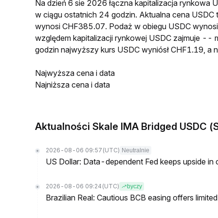
Na dzień 6 sie 2026 łączna kapitalizacja rynkow
w ciągu ostatnich 24 godzin. Aktualna cena USDC
wynosi CHF385.07. Podaż w obiegu USDC wynosi 
względem kapitalizacji rynkowej USDC zajmuje -- m
godzin najwyższy kurs USDC wyniósł CHF1.19, a 
Najwyższa cena i data
Najniższa cena i data
Aktualności Skale IMA Bridged USDC (
2026-08-06 09:57
(UTC)
Neutralnie
US Dollar: Data-dependent Fed keeps upside in
2026-08-06 09:24
(UTC)
byczy
Brazilian Real: Cautious BCB easing offers limite