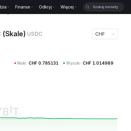
zia
Finanse
Odkryj
Więcej
kale) USDC
 (Skale)
USDC
CHF
Niski
CHF
0.785131
Wysoki
CHF
1.014989