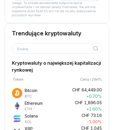
Uwaga: Ta ankieta odzwierciedla wyłącznie opinie
użytkowników i nie stanowi porady finansowej. Nie jest ona
wspierana przez Bybit EU ani nie ma na celu wskazywania
przyszłych wyników.
Trendujące kryptowaluty
Szukaj
Kryptowaluty o największej kapitalizacji
rynkowej
Token
Cena i 24H%
CHF
64,449.00
Bitcoin
+0.70%
BTC
CHF
1,896.05
Ethereum
+1.60%
ETH
CHF
73.16
Solana
-1.00%
SOL
CHF
1.045
XRP