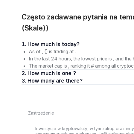
Często zadawane pytania na tem
(Skale))
1. How much is today?
As of , () is trading at .
In the last 24 hours, the lowest price is , and the 
The market cap is , ranking it # among all cryptoc
2. How much is one ?
3. How many are there?
Zastrzeżenie
Inwestycje w kryptowaluty, w tym zakup oraz inn
znacznym ryzykiem rynkowym. Jeśli cyfrowe akty