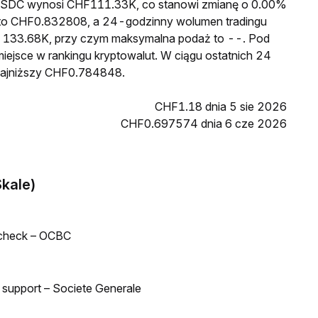
a USDC wynosi CHF111.33K, co stanowi zmianę o 0.00%
 to CHF0.832808, a 24-godzinny wolumen tradingu
133.68K, przy czym maksymalna podaż to --. Pod
iejsce w rankingu kryptowalut. W ciągu ostatnich 24
najniższy CHF0.784848.
CHF1.18 dnia 5 sie 2026
CHF0.697574 dnia 6 cze 2026
Skale)
 check – OCBC
d support – Societe Generale