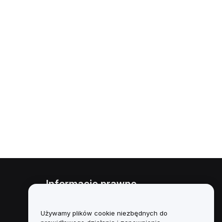
Informacje prawne
Polityka dotycząca konfliktu
interesów
Używamy plików cookie niezbędnych do