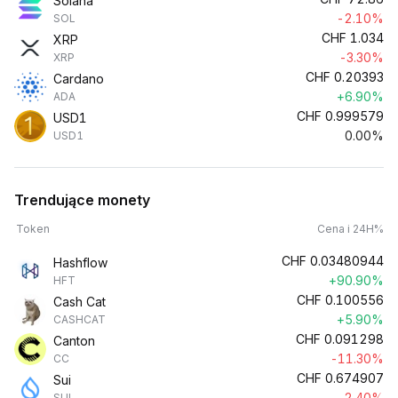
Solana
-2.10%
SOL
CHF
1.034
XRP
-3.30%
XRP
CHF
0.20393
Cardano
+6.90%
ADA
CHF
0.999579
USD1
0.00%
USD1
Trendujące monety
Token
Cena i 24H%
CHF
0.03480944
Hashflow
+90.90%
HFT
CHF
0.100556
Cash Cat
+5.90%
CASHCAT
CHF
0.091298
Canton
-11.30%
CC
CHF
0.674907
Sui
-2.40%
SUI