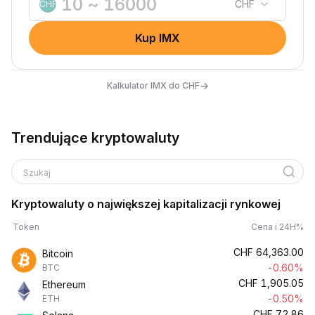
CHF
CHF
Kup IMX
→
Kalkulator IMX do CHF
Trendujące kryptowaluty
Szukaj
Kryptowaluty o największej kapitalizacji rynkowej
Token
Cena i 24H%
CHF
64,363.00
Bitcoin
-0.60%
BTC
CHF
1,905.05
Ethereum
-0.50%
ETH
CHF
72.86