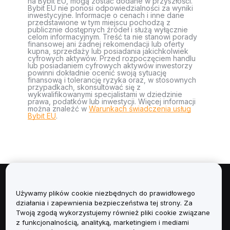
na Bybit EU, mogą zostać dodane w przyszłości.
Bybit EU nie ponosi odpowiedzialności za wyniki
inwestycyjne. Informacje o cenach i inne dane
przedstawione w tym miejscu pochodzą z
publicznie dostępnych źródeł i służą wyłącznie
celom informacyjnym. Treść ta nie stanowi porady
finansowej ani żadnej rekomendacji lub oferty
kupna, sprzedaży lub posiadania jakichkolwiek
cyfrowych aktywów. Przed rozpoczęciem handlu
lub posiadaniem cyfrowych aktywów inwestorzy
powinni dokładnie ocenić swoją sytuację
finansową i tolerancję ryzyka oraz, w stosownych
przypadkach, skonsultować się z
wykwalifikowanymi specjalistami w dziedzinie
prawa, podatków lub inwestycji. Więcej informacji
można znaleźć w
Warunkach świadczenia usług
Bybit EU
.
Informacje
Używamy plików cookie niezbędnych do prawidłowego
działania i zapewnienia bezpieczeństwa tej strony. Za
Usługi
Twoją zgodą wykorzystujemy również pliki cookie związane
z funkcjonalnością, analityką, marketingiem i mediami