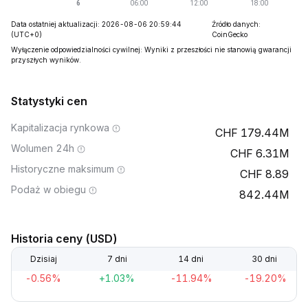
Data ostatniej aktualizacji: 2026-08-06 20:59:44
Źródło danych:
(UTC+0)
CoinGecko
Wyłączenie odpowiedzialności cywilnej: Wyniki z przeszłości nie stanowią gwarancji
przyszłych wyników.
Statystyki cen
Kapitalizacja rynkowa
179.44M
Wolumen 24h
6.31M
Historyczne maksimum
8.89
Podaż w obiegu
842.44M
Historia ceny (USD)
Dzisiaj
7 dni
14 dni
30 dni
-0.56%
+1.03%
-11.94%
-19.20%