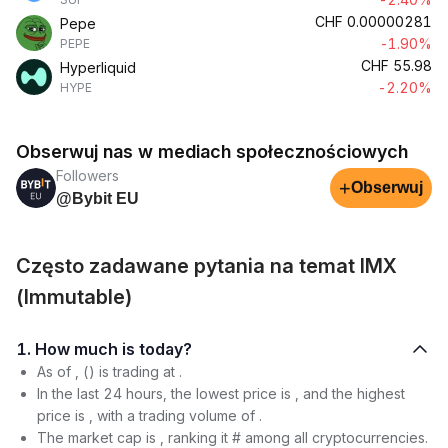
CHF
0.00000281
Pepe
-1.90%
PEPE
CHF
55.98
Hyperliquid
-2.20%
HYPE
Obserwuj nas w mediach społecznościowych
Followers
+
Obserwuj
@Bybit EU
Często zadawane pytania na temat IMX
(Immutable)
1. How much is today?
As of , () is trading at .
In the last 24 hours, the lowest price is , and the highest
price is , with a trading volume of .
The market cap is , ranking it # among all cryptocurrencies.