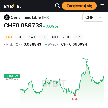
Zarejestruj się
Ceny kryptowalut
Cena Immutable IMX
Cena Immutable
IMX
CHF
CHF0.089739
+0.09%
24H
7D
14D
30D
60D
200D
1Y
Niski
CHF
0.088843
Wysoki
CHF
0.090994