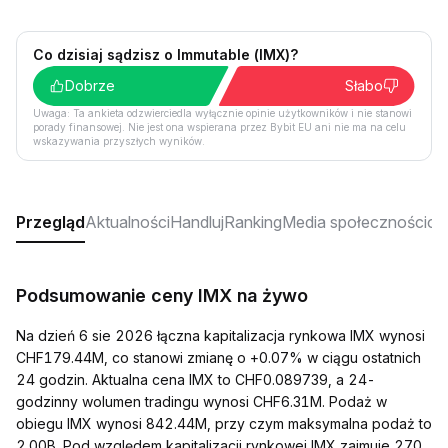
Co dzisiaj sądzisz o Immutable (IMX)?
Dobrze
Słabo
Uwaga: Ta ankieta odzwierciedla wyłącznie opinie użytkowników i nie stanowi
porady finansowej. Nie jest ona wspierana przez Bybit EU ani nie ma na celu
wskazywania przyszłych wyników.
Przegląd
Aktualności
Handluj
Ranking
Media społecznościo
Podsumowanie ceny IMX na żywo
Na dzień 6 sie 2026 łączna kapitalizacja rynkowa IMX wynosi
CHF179.44M, co stanowi zmianę o +0.07% w ciągu ostatnich
24 godzin. Aktualna cena IMX to CHF0.089739, a 24-
godzinny wolumen tradingu wynosi CHF6.31M. Podaż w
obiegu IMX wynosi 842.44M, przy czym maksymalna podaż to
2.00B. Pod względem kapitalizacji rynkowej IMX zajmuje 270