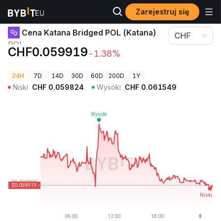
Zarejestruj się
Ceny kryptowalut
Cena Katana Bridged POL (Katana) POL
Cena Katana Bridged POL (Katana)
CHF
POL
CHF0.059919
-1.38%
24H
7D
14D
30D
60D
200D
1Y
Niski
CHF
0.059824
Wysoki
CHF
0.061549