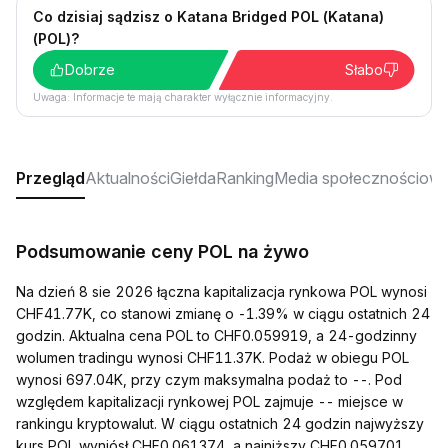
Co dzisiaj sądzisz o Katana Bridged POL (Katana)
(POL)?
Dobrze
Słabo
Uwaga: Informacje te mają charakter wyłącznie informacyjny.
Przegląd
Aktualności
Giełda
Ranking
Media społecznościow
Podsumowanie ceny POL na żywo
Na dzień 8 sie 2026 łączna kapitalizacja rynkowa POL wynosi
CHF41.77K, co stanowi zmianę o -1.39% w ciągu ostatnich 24
godzin. Aktualna cena POL to CHF0.059919, a 24-godzinny
wolumen tradingu wynosi CHF11.37K. Podaż w obiegu POL
wynosi 697.04K, przy czym maksymalna podaż to --. Pod
względem kapitalizacji rynkowej POL zajmuje -- miejsce w
rankingu kryptowalut. W ciągu ostatnich 24 godzin najwyższy
kurs POL wyniósł CHF0.061374, a najniższy CHF0.059701.