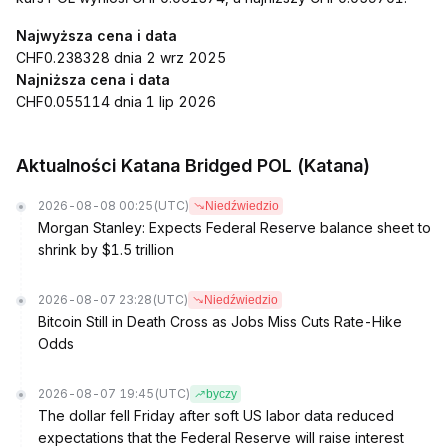
Najwyższa cena i data
CHF0.238328 dnia 2 wrz 2025
Najniższa cena i data
CHF0.055114 dnia 1 lip 2026
Aktualności Katana Bridged POL (Katana)
2026-08-08 00:25
(UTC)
Niedźwiedzio
Morgan Stanley: Expects Federal Reserve balance sheet to
shrink by $1.5 trillion
2026-08-07 23:28
(UTC)
Niedźwiedzio
Bitcoin Still in Death Cross as Jobs Miss Cuts Rate-Hike
Odds
2026-08-07 19:45
(UTC)
byczy
The dollar fell Friday after soft US labor data reduced
expectations that the Federal Reserve will raise interest