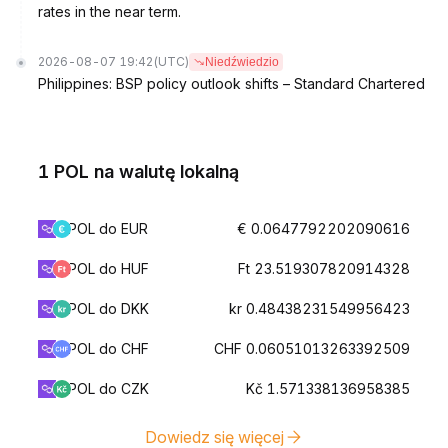
rates in the near term.
2026-08-07 19:42
(UTC)
Niedźwiedzio
Philippines: BSP policy outlook shifts – Standard Chartered
1 POL na walutę lokalną
POL do EUR
€ 0.0647792202090616
POL do HUF
Ft 23.519307820914328
POL do DKK
kr 0.48438231549956423
POL do CHF
CHF 0.06051013263392509
POL do CZK
Kč 1.571338136958385
Dowiedz się więcej