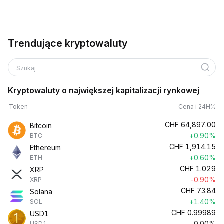
Trendujące kryptowaluty
Szukaj
Kryptowaluty o największej kapitalizacji rynkowej
Token
Cena i 24H%
CHF
64,897.00
Bitcoin
+0.90%
BTC
CHF
1,914.15
Ethereum
+0.60%
ETH
CHF
1.029
XRP
-0.90%
XRP
CHF
73.84
Solana
+1.40%
SOL
CHF
0.99989
USD1
0.00%
USD1