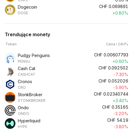
CHF
0.069891
Dogecoin
+0.80%
DOGE
Trendujące monety
Token
Cena i 24H%
CHF
0.00607793
Pudgy Penguins
+0.60%
PENGU
CHF
0.092502
Cash Cat
-7.30%
CASHCAT
CHF
0.052026
Cronos
-5.90%
CRO
CHF
0.02340744
StonkBroker
+3.40%
STONKBROKER
CHF
0.35165
Ondo
-3.20%
ONDO
CHF
54.19
Hyperliquid
-3.80%
HYPE