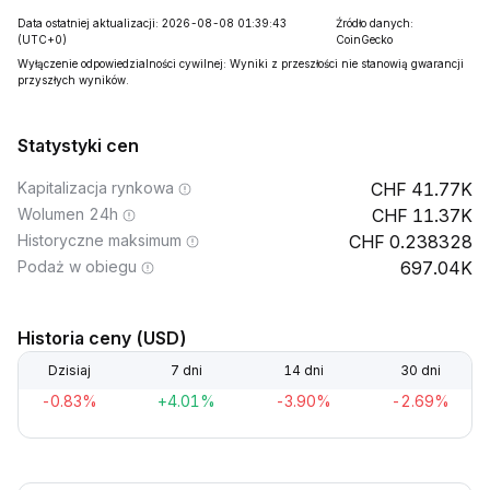
Data ostatniej aktualizacji: 2026-08-08 01:39:43
Źródło danych:
(UTC+0)
CoinGecko
Wyłączenie odpowiedzialności cywilnej: Wyniki z przeszłości nie stanowią gwarancji
przyszłych wyników.
Statystyki cen
Kapitalizacja rynkowa
41.77K
Wolumen 24h
11.37K
Historyczne maksimum
0.238328
Podaż w obiegu
697.04K
Historia ceny (USD)
Dzisiaj
7 dni
14 dni
30 dni
-0.83%
+4.01%
-3.90%
-2.69%