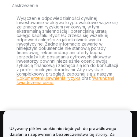
Zastrzeżenie
Wyłączenie odpowiedzialności cywilnej
Inwestowanie w aktywa kryptowalutowe wiąże się
ze znacznym ryzykiem rynkowym, w tym
ekstremalną zmiennością i potencjalną utratą
całego kapitału. Bybit EU zrzeka się wszelkiej
odpowiedzialności za jakiekolwiek wyniki
inwestycyjne. Żadne informacje zawarte w
niniejszym dokumencie nie stanowią porady
finansowej, rekomendacji ani oferty kupna,
sprzedaży lub posiadania cyfrowych aktywów.
Inwestorzy powinni niezależnie ocenić swoją
sytuację finansową i zachęca się ich do konsultacji
z profesjonalnymi doradcami. Aby uzyskać
kompleksowy przegląd, zapoznaj się z naszym
Dokumentem ujawnienia ryzyka
oraz
Warunkami
świadczenia usług
.
Informacje
Używamy plików cookie niezbędnych do prawidłowego
działania i zapewnienia bezpieczeństwa tej strony. Za