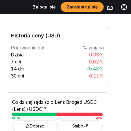
Zarejestruj się
Zaloguj się
Historia ceny (USD)
Porównanie dat
% zmiana
Dzisiaj
-0.03%
7 dni
-0.02%
14 dni
+0.48%
30 dni
-0.11%
Co dzisiaj sądzisz o Lens Bridged USDC
(Lens) (USDC)?
50
%
50
%
Dobrze
Słabo