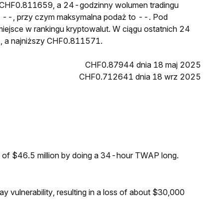
o CHF0.811659, a 24-godzinny wolumen tradingu
--, przy czym maksymalna podaż to --. Pod
iejsce w rankingu kryptowalut. W ciągu ostatnich 24
, a najniższy CHF0.811571.
CHF0.87944 dnia 18 maj 2025
CHF0.712641 dnia 18 wrz 2025
 of $46.5 million by doing a 34-hour TWAP long.
 vulnerability, resulting in a loss of about $30,000