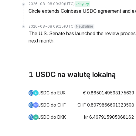
2026-08-08 09:39
(UTC)
byczy
Circle extends Coinbase USDC agreement and exc
2026-08-08 09:15
(UTC)
Neutralnie
The U.S. Senate has launched the review process 
next month.
1 USDC na walutę lokalną
USDC do EUR
€ 0.8650149598175639
USDC do CHF
CHF 0.8079866601323508
USDC do DKK
kr 6.467915905068162