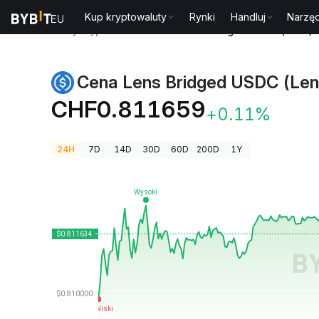
Kup kryptowaluty
Rynki
Handluj
Narzęd
Ceny kryptowalut
Cena Lens Bridged USDC (Lens)
Cena Lens Bridged USDC (Len
CHF0.811659
+0.11%
24H
7D
14D
30D
60D
200D
1Y