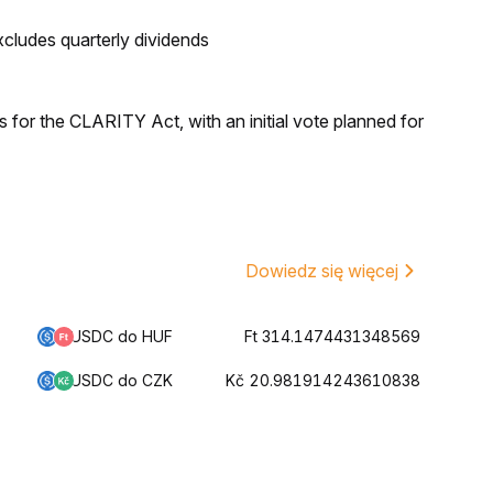
ludes quarterly dividends
for the CLARITY Act, with an initial vote planned for
Dowiedz się więcej
USDC do HUF
Ft 314.1474431348569
USDC do CZK
Kč 20.981914243610838