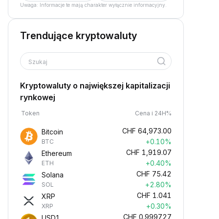
Uwaga: Informacje te mają charakter wyłącznie informacyjny.
Trendujące kryptowaluty
Szukaj
Kryptowaluty o największej kapitalizacji
rynkowej
Token
Cena i 24H%
CHF
64,973.00
Bitcoin
+0.10%
BTC
CHF
1,919.07
Ethereum
+0.40%
ETH
CHF
75.42
Solana
+2.80%
SOL
CHF
1.041
XRP
+0.30%
XRP
CHF
0.999727
USD1