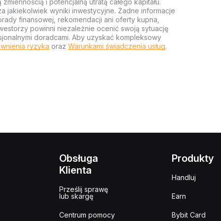
miennością i potencjalną utratą całego kapitału.
za jakiekolwiek wyniki inwestycyjne. Żadne informacje
rady finansowej, rekomendacji ani oferty kupna,
estorzy powinni niezależnie ocenić swoją sytuację
ofesjonalnymi doradcami. Aby uzyskać kompleksowy
wnienia ryzyka
oraz
Warunkami świadczenia usług
.
Obsługa
Produkty
Klienta
Handluj
Prześlij sprawę
lub skargę
Earn
Centrum pomocy
Bybit Card