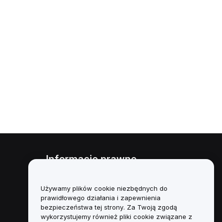
Informacje prawne
Polityka dotycząca konfliktu
interesów
Używamy plików cookie niezbędnych do
prawidłowego działania i zapewnienia
Podsumowanie polityki
bezpieczeństwa tej strony. Za Twoją zgodą
powiernictwa i zarządzania
wykorzystujemy również pliki cookie związane z