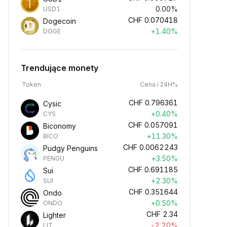
0.00%
USD1
CHF
0.070418
Dogecoin
+1.40%
DOGE
Trendujące monety
Token
Cena i 24H%
CHF
0.796361
Cysic
+0.40%
CYS
CHF
0.057091
Biconomy
+11.30%
BICO
CHF
0.0062243
Pudgy Penguins
+3.50%
PENGU
CHF
0.691185
Sui
+2.30%
SUI
CHF
0.351644
Ondo
+0.50%
ONDO
CHF
2.34
Lighter
-2.20%
LIT