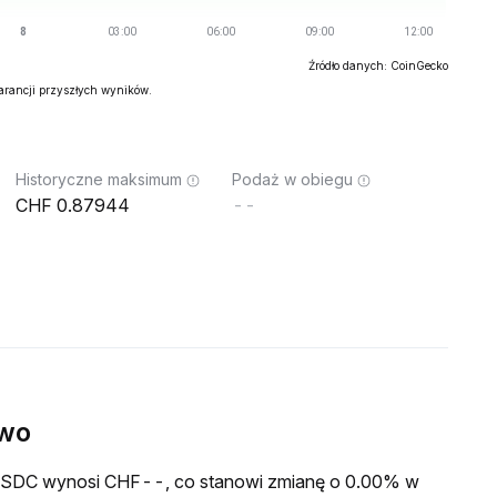
Źródło danych: CoinGecko
warancji przyszłych wyników.
Historyczne maksimum
Podaż w obiegu
0.87944
--
ywo
a USDC wynosi CHF--, co stanowi zmianę o 0.00% w