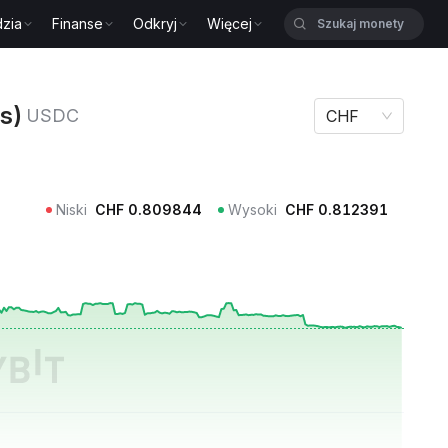
zia
Finanse
Odkryj
Więcej
 USDC
s)
USDC
CHF
Niski
CHF
0.809844
Wysoki
CHF
0.812391