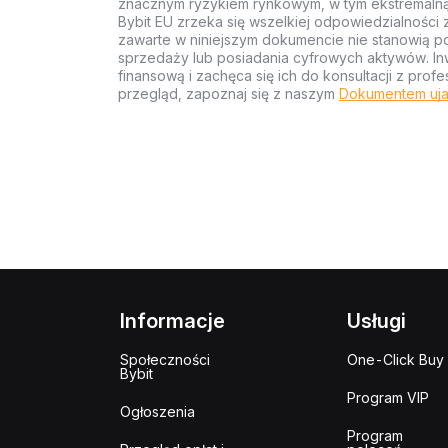
znacznym ryzykiem rynkowym, w tym ekstremalną z
Bybit EU zrzeka się wszelkiej odpowiedzialności 
zawarte w niniejszym dokumencie nie stanowią po
sprzedaży lub posiadania cyfrowych aktywów. Inw
finansową i zachęca się ich do konsultacji z pr
przegląd, zapoznaj się z naszym
Dokumentem uja
Informacje
Usługi
Społeczności
One-Click Buy
Bybit
Program VIP
Ogłoszenia
Program