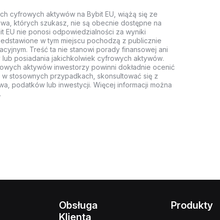
ych cyfrowych aktywów na Bybit EU, wiążą się ze
wa, których szukasz, nie są obecnie dostępne na
it EU nie ponosi odpowiedzialności za wyniki
rzedstawione w tym miejscu pochodzą z publicznie
acyjnym. Treść ta nie stanowi porady finansowej ani
 lub posiadania jakichkolwiek cyfrowych aktywów.
rowych aktywów inwestorzy powinni dokładnie ocenić
z, w stosownych przypadkach, skonsultować się z
wa, podatków lub inwestycji. Więcej informacji można
.
Obsługa
Produkty
Klienta