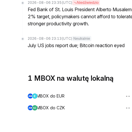
2026-08-06 23:35
(UTC)
Niedźwiedzio
Fed Bank of St. Louis President Alberto Musalem s
2% target, policymakers cannot afford to tolerate h
stronger productivity growth.
2026-08-06 23:13
(UTC)
Neutralnie
July US jobs report due; Bitcoin reaction eyed
1 MBOX na walutę lokalną
MBOX do EUR
--
MBOX do CZK
--