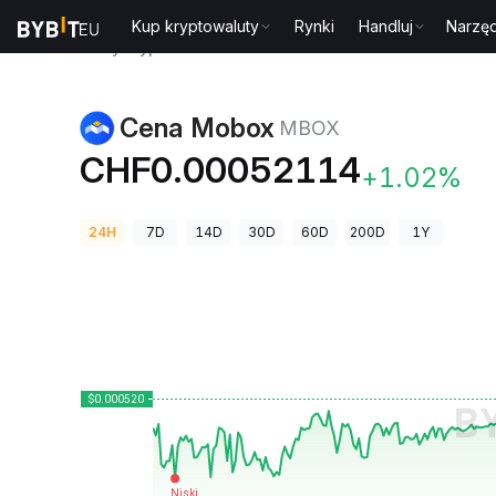
Kup kryptowaluty
Rynki
Handluj
Narzęd
Ceny kryptowalut
Cena Mobox MBOX
Cena Mobox
MBOX
CHF0.00052114
+1.02%
24H
7D
14D
30D
60D
200D
1Y