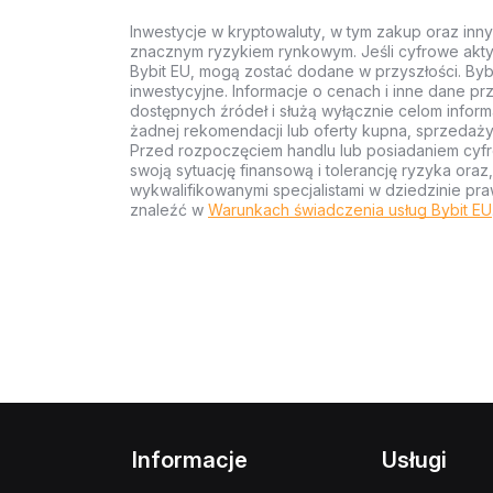
Inwestycje w kryptowaluty, w tym zakup oraz inn
znacznym ryzykiem rynkowym. Jeśli cyfrowe akty
Bybit EU, mogą zostać dodane w przyszłości. Byb
inwestycyjne. Informacje o cenach i inne dane p
dostępnych źródeł i służą wyłącznie celom inform
żadnej rekomendacji lub oferty kupna, sprzedaży
Przed rozpoczęciem handlu lub posiadaniem cyf
swoją sytuację finansową i tolerancję ryzyka ora
wykwalifikowanymi specjalistami w dziedzinie pra
znaleźć w
Warunkach świadczenia usług Bybit EU
Informacje
Usługi