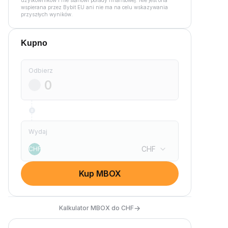
użytkowników i nie stanowi porady finansowej. Nie jest ona
wspierana przez Bybit EU ani nie ma na celu wskazywania
przyszłych wyników.
Kupno
Odbierz
Wydaj
CHF
CHF
Kup MBOX
→
Kalkulator MBOX do CHF