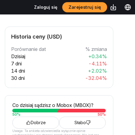
Zarejestruj się
Zaloguj się
Historia ceny (USD)
Porównanie dat
% zmiana
Dzisiaj
+0.34%
7 dni
-4.11%
14 dni
+2.02%
30 dni
-32.04%
Co dzisiaj sądzisz o Mobox (MBOX)?
50
%
50
%
Dobrze
Słabo
Uwaga: Ta ankieta odzwierciedla wyłącznie opinie