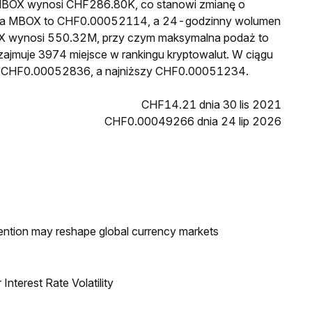
a MBOX wynosi CHF286.80K, co stanowi zmianę o
cena MBOX to CHF0.00052114, a 24-godzinny wolumen
X wynosi 550.32M, przy czym maksymalna podaż to
zajmuje 3974 miejsce w rankingu kryptowalut. W ciągu
sł CHF0.00052836, a najniższy CHF0.00051234.
CHF14.21 dnia 30 lis 2021
CHF0.00049266 dnia 24 lip 2026
ntion may reshape global currency markets
nterest Rate Volatility