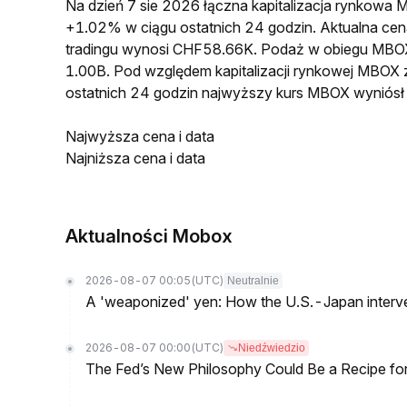
Na dzień 7 sie 2026 łączna kapitalizacja rynkow
+1.02% w ciągu ostatnich 24 godzin. Aktualna 
tradingu wynosi CHF58.66K. Podaż w obiegu MBO
1.00B. Pod względem kapitalizacji rynkowej MBOX 
ostatnich 24 godzin najwyższy kurs MBOX wynió
Najwyższa cena i data
Najniższa cena i data
Aktualności Mobox
2026-08-07 00:05
(UTC)
Neutralnie
A 'weaponized' yen: How the U.S.-Japan interve
2026-08-07 00:00
(UTC)
Niedźwiedzio
The Fed’s New Philosophy Could Be a Recipe for I