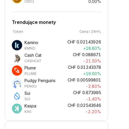
0.00%
USD1
Trendujące monety
Token
Cena i 24H%
CHF
0.02143926
Kamino
+18.80%
KMNO
CHF
0.088671
Cash Cat
-21.50%
CASHCAT
CHF
0.01243378
Plume
+16.60%
PLUME
CHF
0.00599801
Pudgy Penguins
-2.80%
PENGU
CHF
0.673995
Sui
-1.40%
SUI
CHF
0.02543646
Kaspa
-2.20%
KAS