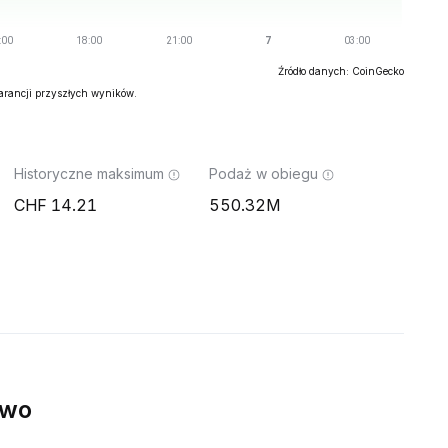
Źródło danych: CoinGecko
warancji przyszłych wyników.
Historyczne maksimum
Podaż w obiegu
14.21
550.32M
ywo