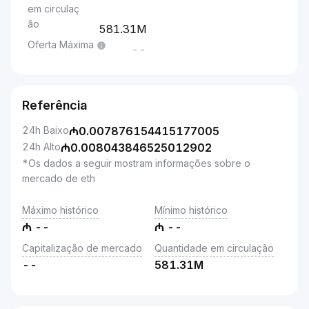
em circulaç
ão
581.31M
Oferta Máxima
--
Referência
24h Baixo
₼
0.007876154415177005
24h Alto
₼
0.008043846525012902
*Os dados a seguir mostram informações sobre o
mercado de eth
Máximo histórico
Mínimo histórico
₼
--
₼
--
Capitalização de mercado
Quantidade em circulação
--
581.31M