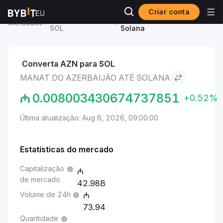
Criar conta
Preço de Solana
Manat do Azerbaijão to
Mercados
SOL
Solana
Converta AZN para SOL
MANAT DO AZERBAIJÃO ATÉ SOLANA
₼
0.008003430674737851
+0.52%
Última atualização: Aug 6, 2026, 09:00:00
Estatísticas do mercado
Capitalização
de mercado
42.98B
Volume de 24h
73.94
Quantidade