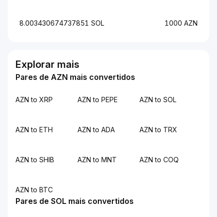
8.003430674737851 SOL
1000 AZN
Explorar mais
Pares de AZN mais convertidos
AZN to XRP
AZN to PEPE
AZN to SOL
AZN to ETH
AZN to ADA
AZN to TRX
AZN to SHIB
AZN to MNT
AZN to COQ
AZN to BTC
Pares de SOL mais convertidos