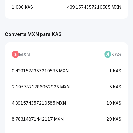
1,000 KAS
439.1574357210585 MXN
Converta MXN para KAS
MXN
KAS
0.4391574357210585 MXN
1 KAS
2.1957871786052925 MXN
5 KAS
4.391574357210585 MXN
10 KAS
8.78314871442117 MXN
20 KAS