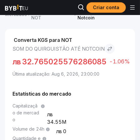
Criar conta
Preço de Notcoin
Som do Quirguistão to
Mercados
NOT
Notcoin
Converta KGS para NOT
SOM DO QUIRGUISTÃO ATÉ NOTCOIN
лв
32.765025576286085
-1.06%
Última atualização: Aug 6, 2026, 23:00:00
Estatísticas do mercado
Capitalizaçã
o de mercad
o
34.55M
Volume de 24h
0
Quantidade e