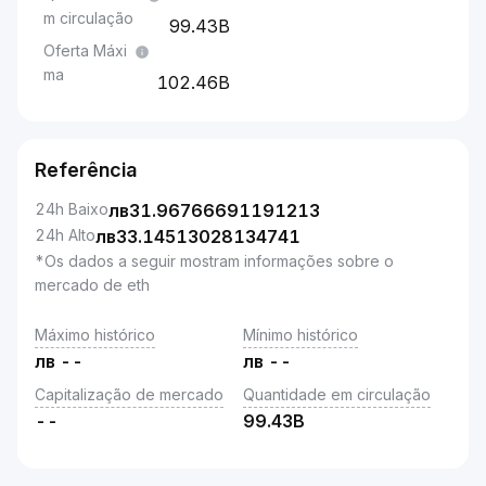
m circulação
99.43B
Oferta Máxi
ma
102.46B
Referência
24h Baixo
лв
31.96766691191213
24h Alto
лв
33.14513028134741
*Os dados a seguir mostram informações sobre o
mercado de eth
Máximo histórico
Mínimo histórico
лв
--
лв
--
Capitalização de mercado
Quantidade em circulação
--
99.43B