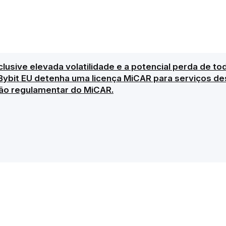
clusive elevada volatilidade e a potencial perda de to
Bybit EU detenha uma licença MiCAR para serviços des
ão regulamentar do MiCAR.