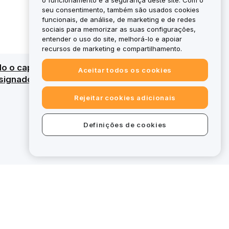
o funcionamento e a segurança deste site. Com o
seu consentimento, também são usados cookies
funcionais, de análise, de marketing e de redes
sociais para memorizar as suas configurações,
entender o uso do site, melhorá-lo e apoiar
recursos de marketing e compartilhamento.
do o capital. Para uma visão geral detalhada,
Aceitar todos os cookies
ignados, certas ofertas na bybit.eu
Rejeitar cookies adicionais
Definições de cookies