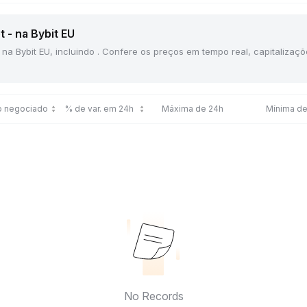
 - na Bybit EU
 na Bybit EU, incluindo . Confere os preços em tempo real, capitaliza
o negociado
% de var. em 24h
Máxima de 24h
Mínima de
No Records