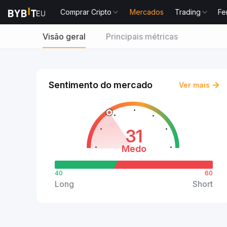
Comprar Cripto
Mercados
Trading
Fe
Visão geral
Principais métricas
Sentimento do mercado
Ver mais
31
Medo
40
60
Long
Short