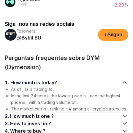
-2.20%
HYPE
Siga-nos nas redes sociais
Followers
+
Seguir
@Bybit EU
Perguntas frequentes sobre DYM
(Dymension)
1. How much is today?
As of , () is trading at .
In the last 24 hours, the lowest price is , and the highest
price is , with a trading volume of .
The market cap is , ranking it # among all cryptocurrencies.
2. How much is one ?
3. How to invest in ?
4. Where to buy ?