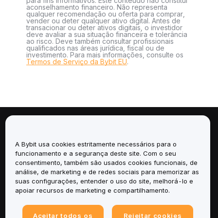
para fins informativos. Este conteúdo não constitui
aconselhamento financeiro. Não representa
qualquer recomendação ou oferta para comprar,
vender ou deter qualquer ativo digital. Antes de
transacionar ou deter ativos digitais, o investidor
deve avaliar a sua situação financeira e tolerância
ao risco. Deve também consultar profissionais
qualificados nas áreas jurídica, fiscal ou de
investimento. Para mais informações, consulte os
Termos de Serviço da Bybit EU
.
Sobre
A Bybit usa cookies estritamente necessários para o
Serviços
funcionamento e a segurança deste site. Com o seu
consentimento, também são usados cookies funcionais, de
análise, de marketing e de redes sociais para memorizar as
Suporte
suas configurações, entender o uso do site, melhorá-lo e
apoiar recursos de marketing e compartilhamento.
Produtos
Aceitar todos os
Rejeitar cookies