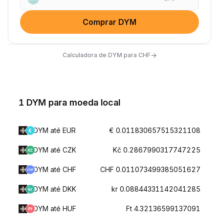
Comprar DYM
→
Calculadora de DYM para CHF
1 DYM para moeda local
DYM até EUR
€ 0.011830657515321108
DYM até CZK
Kč 0.2867990317747225
DYM até CHF
CHF 0.011073499385051627
DYM até DKK
kr 0.08844331142041285
DYM até HUF
Ft 4.32136599137091