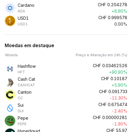
CHF
0.204278
Cardano
+6.90%
ADA
CHF
0.999578
USD1
0.00%
USD1
Moedas em destaque
Moeda
Preço e Alteração em 24h (%)
CHF
0.03462526
Hashflow
+90.90%
HFT
CHF
0.10187
Cash Cat
+5.90%
CASHCAT
CHF
0.091733
Canton
-11.30%
CC
CHF
0.675474
Sui
-2.40%
SUI
CHF
0.00000281
Pepe
-1.90%
PEPE
CHF
55.97
Hyperliquid