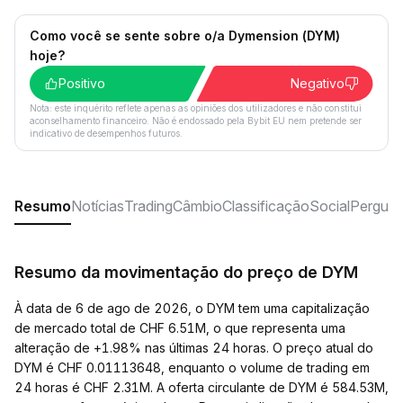
Como você se sente sobre o/a Dymension (DYM)
hoje?
Positivo
Negativo
Nota: este inquérito reflete apenas as opiniões dos utilizadores e não constitui
aconselhamento financeiro. Não é endossado pela Bybit EU nem pretende ser
indicativo de desempenhos futuros.
Resumo
Notícias
Trading
Câmbio
Classificação
Social
Pergunt
Resumo da movimentação do preço de DYM
À data de 6 de ago de 2026, o DYM tem uma capitalização
de mercado total de CHF 6.51M, o que representa uma
alteração de +1.98% nas últimas 24 horas. O preço atual do
DYM é CHF 0.01113648, enquanto o volume de trading em
24 horas é CHF 2.31M. A oferta circulante de DYM é 584.53M,