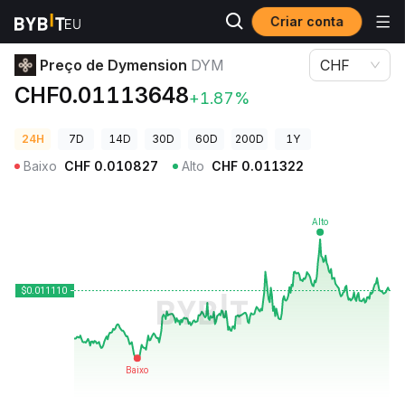
Criar conta
Preços de Criptomoedas
Preço de Dymension DYM
Preço de Dymension
DYM
CHF
CHF0.01113648
+1.87%
24H
7D
14D
30D
60D
200D
1Y
Baixo
CHF
0.010827
Alto
CHF
0.011322