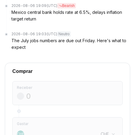
2026-08-06 19:09
(UTC)
Bearish
Mexico central bank holds rate at 6.5%, delays inflation
target return
2026-08-06 19:03
(UTC)
Neutro
The July jobs numbers are due out Friday. Here's what to
expect
Comprar
Receber
Gastar
CHF
CHF