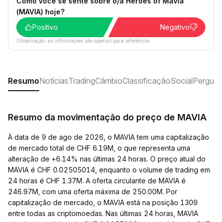
Como você se sente sobre o/a Heroes of Mavia
(MAVIA) hoje?
Positivo
Negativo
Observação: as informações são apenas para referência.
Resumo
Notícias
Trading
Câmbio
Classificação
Social
Pergunt
Resumo da movimentação do preço de MAVIA
À data de 9 de ago de 2026, o MAVIA tem uma capitalização
de mercado total de CHF 6.19M, o que representa uma
alteração de +6.14% nas últimas 24 horas. O preço atual do
MAVIA é CHF 0.02505014, enquanto o volume de trading em
24 horas é CHF 1.37M. A oferta circulante de MAVIA é
246.97M, com uma oferta máxima de 250.00M. Por
capitalização de mercado, o MAVIA está na posição 1309
entre todas as criptomoedas. Nas últimas 24 horas, MAVIA