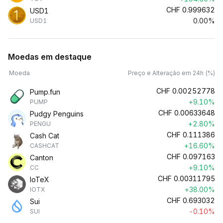
CHF
0.999632
USD1
0.00%
USD1
Moedas em destaque
Moeda
Preço e Alteração em 24h (%)
CHF
0.00252778
Pump.fun
+9.10%
PUMP
CHF
0.00633648
Pudgy Penguins
+2.80%
PENGU
CHF
0.111386
Cash Cat
+16.60%
CASHCAT
CHF
0.097163
Canton
+9.10%
CC
CHF
0.00311795
IoTeX
+38.00%
IOTX
CHF
0.693032
Sui
-0.10%
SUI