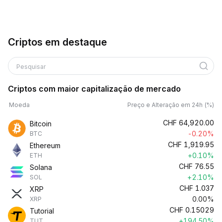
Criptos em destaque
Pesquisar
Criptos com maior capitalização de mercado
Moeda
Preço e Alteração em 24h (%)
CHF
64,920.00
Bitcoin
-0.20%
BTC
CHF
1,919.95
Ethereum
+0.10%
ETH
CHF
76.55
Solana
+2.10%
SOL
CHF
1.037
XRP
0.00%
XRP
CHF
0.15029
Tutorial
+194.50%
TUT