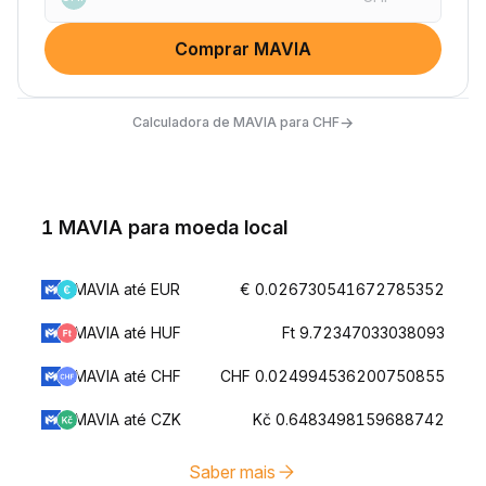
Comprar MAVIA
→
Calculadora de MAVIA para CHF
1 MAVIA para moeda local
MAVIA até EUR
€ 0.026730541672785352
MAVIA até HUF
Ft 9.72347033038093
MAVIA até CHF
CHF 0.024994536200750855
MAVIA até CZK
Kč 0.6483498159688742
Saber mais