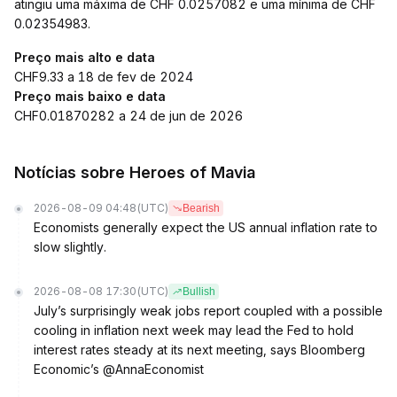
atingiu uma máxima de CHF 0.0257082 e uma mínima de CHF
0.02354983.
Preço mais alto e data
CHF9.33 a 18 de fev de 2024
Preço mais baixo e data
CHF0.01870282 a 24 de jun de 2026
Notícias sobre Heroes of Mavia
2026-08-09 04:48
(UTC)
Bearish
Economists generally expect the US annual inflation rate to
slow slightly.
2026-08-08 17:30
(UTC)
Bullish
July’s surprisingly weak jobs report coupled with a possible
cooling in inflation next week may lead the Fed to hold
interest rates steady at its next meeting, says Bloomberg
Economic’s @AnnaEconomist