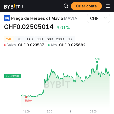
Criar conta
Preços de Criptomoedas
Preço de Heroes of Mavia MAVIA
Preço de Heroes of Mavia
MAVIA
CHF
CHF0.02505014
+6.01%
24H
7D
14D
30D
60D
200D
1Y
Baixo
CHF
0.023537
Alto
CHF
0.025682