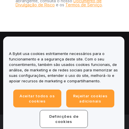
abrangente, consulta o nosso
Documento de
Divulgação de Risco
e os
Termos de Serviço
.
Sobre
A Bybit usa cookies estritamente necessários para o
Serviços
funcionamento e a segurança deste site. Com o seu
consentimento, também são usados cookies funcionais, de
análise, de marketing e de redes sociais para memorizar as
Suporte
suas configurações, entender o uso do site, melhorá-lo e
apoiar recursos de marketing e compartilhamento.
Produtos
Aceitar todos os
Rejeitar cookies
Legal
cookies
adicionais
Definições de
© 2025-2026 Bybit.eu. Todos os direitos reservados.
cookies