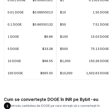
0.001 DOGE
$0.00665501
$1
0.1503 DOGE
0.01 DOGE
$0.06655013
$10
1.50 DOGE
0.1 DOGE
$0.66550132
$50
7.51 DOGE
1 DOGE
$6.66
$100
15.03 DOGE
5 DOGE
$33.28
$500
75.13 DOGE
10 DOGE
$66.55
$1,000
150.26 DOGE
100 DOGE
$665.50
$10,000
1,502.63 DOGE
Cum se convertește DOGE în INR pe Bybit-eu
Introdu cantitatea de DOGE pe care dorești să o convertești în
1