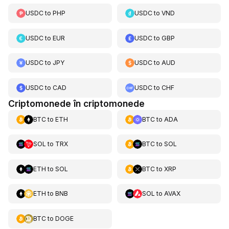
USDC
to
PHP
USDC
to
VND
USDC
to
EUR
USDC
to
GBP
USDC
to
JPY
USDC
to
AUD
USDC
to
CAD
USDC
to
CHF
Criptomonede în criptomonede
BTC
to
ETH
BTC
to
ADA
SOL
to
TRX
BTC
to
SOL
ETH
to
SOL
BTC
to
XRP
ETH
to
BNB
SOL
to
AVAX
BTC
to
DOGE