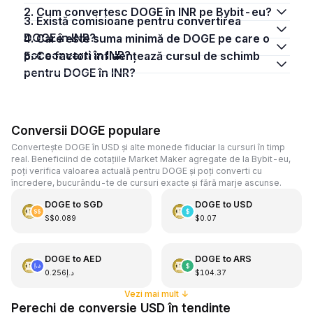
2. Cum convertesc DOGE în INR pe Bybit-eu?
3. Există comisioane pentru convertirea
DOGE în INR?
4. Care este suma minimă de DOGE pe care o
pot converti în INR?
5. Ce factori influențează cursul de schimb
pentru DOGE în INR?
Conversii DOGE populare
Convertește DOGE în USD și alte monede fiduciar la cursuri în timp
real. Beneficiind de cotațiile Market Maker agregate de la Bybit-eu,
poți verifica valoarea actuală pentru DOGE și poți converti cu
încredere, bucurându-te de cursuri exacte și fără marje ascunse.
DOGE
to
SGD
DOGE
to
USD
S$0.089
$0.07
DOGE
to
AED
DOGE
to
ARS
د.إ0.256
$104.37
Vezi mai mult
↓
Perechi de conversie USD în tendințe