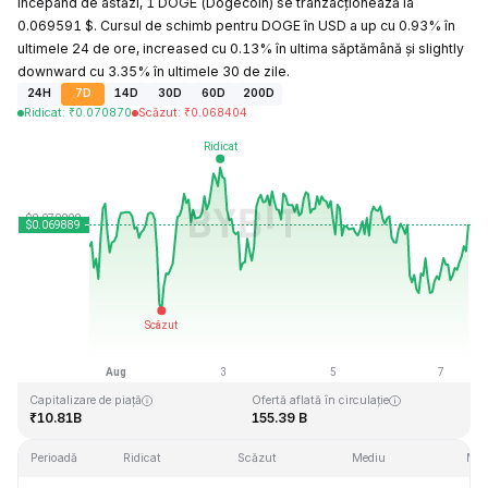
Începând de astăzi, 1 DOGE (Dogecoin) se tranzacționează la
0.069591 $. Cursul de schimb pentru DOGE în USD a up cu 0.93% în
ultimele 24 de ore, increased cu 0.13% în ultima săptămână și slightly
downward cu 3.35% în ultimele 30 de zile.
24H
7D
14D
30D
60D
200D
Ridicat
:
₹
0.070870
Scăzut
:
₹
0.068404
Ultima actualizare: 2026-08-07, 12:14 GMT+0
Maxim dintotdeauna
Minim dintotdeauna
₹0.731578
₹0.000087
Capitalizare de piață
Ofertă aflată în circulație
₹10.81B
155.39 B
Perioadă
Ridicat
Scăzut
Mediu
Mod