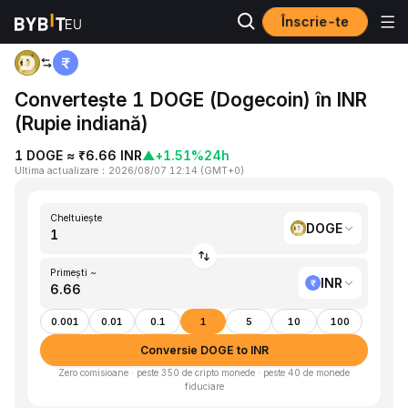
Înscrie-te
Acasă
DOGE to INR
Convertește 1 DOGE (Dogecoin) în INR
(Rupie indiană)
1 DOGE ≈ ₹6.66 INR
▲
+1.51%
24h
Ultima actualizare
：
2026/08/07 12:14
(
GMT+0
)
Cheltuiește
DOGE
Primești ~
INR
0.001
0.01
0.1
1
5
10
100
Conversie DOGE to INR
Zero comisioane · peste 350 de cripto monede · peste 40 de monede
fiduciare