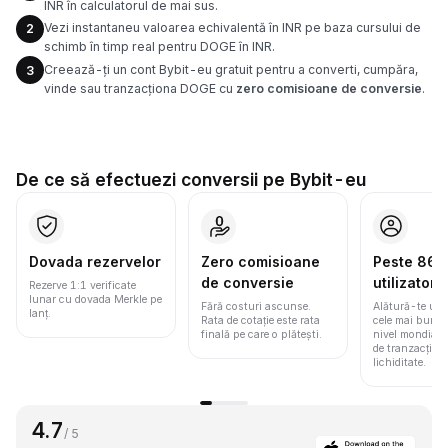
INR în calculatorul de mai sus.
Vezi instantaneu valoarea echivalentă în INR pe baza cursului de
2
schimb în timp real pentru DOGE în INR.
Creează-ți un cont Bybit-eu gratuit pentru a converti, cumpăra,
3
vinde sau tranzacționa DOGE cu
zero comisioane de conversie
.
De ce să efectuezi conversii pe Bybit-eu
Dovada rezervelor
Zero comisioane
Peste 86 m
de conversie
utilizatori
Rezerve 1:1 verificate
lunar cu dovada Merkle pe
Fără costuri ascunse.
Alătură-te une
lanț.
Rata de cotație este rata
cele mai bune 
finală pe care o plătești.
nivel mondial
de tranzacționa
lichiditate.
4.7
/ 5