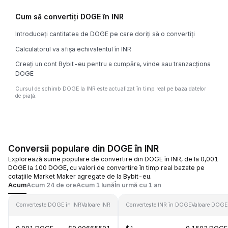
Cum să convertiți DOGE în INR
Introduceți cantitatea de DOGE pe care doriți să o convertiți
Calculatorul va afișa echivalentul în INR
Creați un cont Bybit-eu pentru a cumpăra, vinde sau tranzacționa
DOGE
Cursul de schimb DOGE la INR este actualizat în timp real pe baza datelor
de piață.
Conversii populare din DOGE în INR
Explorează sume populare de convertire din DOGE în INR, de la 0,001
DOGE la 100 DOGE, cu valori de convertire în timp real bazate pe
cotațiile Market Maker agregate de la Bybit-eu.
Acum
Acum 24 de ore
Acum 1 lună
În urmă cu 1 an
Convertește DOGE în INR
Valoare INR
Convertește INR în DOGE
Valoare DOGE