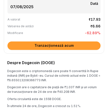
Dată
₹17.93
A valorat
₹6.66
Valoarea de astăzi
-62.89
%
Modificare
Tranzacționează acum
Despre Dogecoin (DOGE)
Dogecoin este o criptomonedă care poate fi convertită în Rupie
indiană (INR) pe Bybit-eu. Cursul de schimb actual este 1 DOGE =
₹6.655013208366773 INR.
Dogecoin are o capitalizare de piață de ₹1.03T INR și un volum
de tranzacționare de 24 de ore de ₹40.20B INR.
Oferta circulantă este de 155B DOGE.
În ultimele 24 de ore, Dogecoin a crescut cu 1.51%.