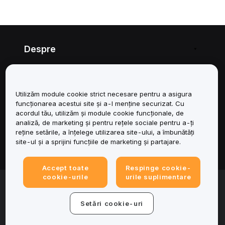
Despre
Servicii
Utilizăm module cookie strict necesare pentru a asigura
Asistență
funcționarea acestui site și a-l menține securizat. Cu
acordul tău, utilizăm și module cookie funcționale, de
Produse
analiză, de marketing și pentru rețele sociale pentru a-ți
reține setările, a înțelege utilizarea site-ului, a îmbunătăți
site-ul și a sprijini funcțiile de marketing și partajare.
Juridic
Accept toate
Respinge cookie-
cookie-urile
urile suplimentare
© 2025-2026 Bybit.eu. All rights reserved.
Condițiile de utilizare a serviciului
|
Termene de
confidențialitate
|
Impressum (Informații legale)
|
Centru de
Setări cookie-uri
preferințe privind modulele cookie