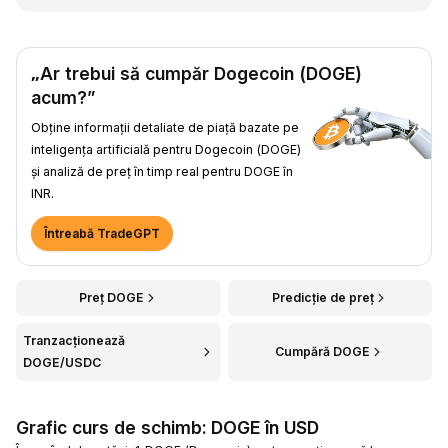
„Ar trebui să cumpăr Dogecoin (DOGE)
acum?”
Obține informații detaliate de piață bazate pe
inteligența artificială pentru Dogecoin (DOGE)
și analiză de preț în timp real pentru DOGE în
INR.
Întreabă TradeGPT
Preț DOGE
Predicție de preț
Tranzacționează
Cumpără DOGE
DOGE/USDC
Grafic curs de schimb: DOGE în USD