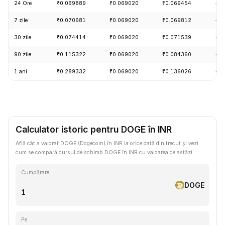
24 Ore
₹0.069889
₹0.069020
₹0.069454
+0.
7 zile
₹0.070681
₹0.069020
₹0.069812
+0.
30 zile
₹0.074414
₹0.069020
₹0.071539
-3.
90 zile
₹0.115322
₹0.069020
₹0.084360
-1
1 ani
₹0.289332
₹0.069020
₹0.136026
-6
Calculator istoric pentru DOGE în INR
Află cât a valorat DOGE (Dogecoin) în INR la orice dată din trecut și vezi
cum se compară cursul de schimb DOGE în INR cu valoarea de astăzi.
Cumpărare
DOGE
Pe