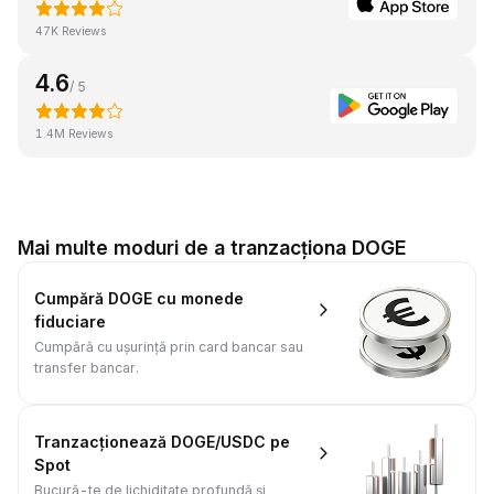
47K Reviews
4.6
/ 5
1.4M Reviews
Mai multe moduri de a tranzacționa DOGE
Cumpără DOGE cu monede
fiduciare
Cumpără cu ușurință prin card bancar sau
transfer bancar.
Tranzacționează DOGE/USDC pe
Spot
Bucură-te de lichiditate profundă și