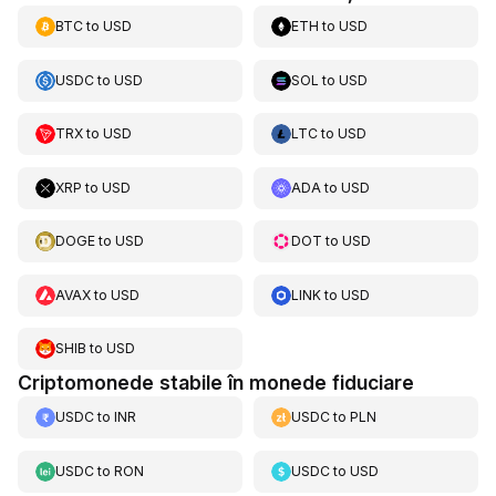
BTC
to
USD
ETH
to
USD
USDC
to
USD
SOL
to
USD
TRX
to
USD
LTC
to
USD
XRP
to
USD
ADA
to
USD
DOGE
to
USD
DOT
to
USD
AVAX
to
USD
LINK
to
USD
SHIB
to
USD
Criptomonede stabile în monede fiduciare
USDC
to
INR
USDC
to
PLN
USDC
to
RON
USDC
to
USD