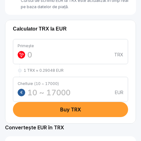
Cursul de schimb EUR la TRX este actualizat în timp real
pe baza datelor de piață.
Calculator TRX la EUR
Primește
TRX
1 TRX ≈ 0.29048 EUR
Cheltuie (10 ~ 17000)
EUR
€
Buy TRX
Convertește EUR în TRX