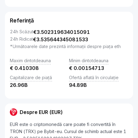
Referință
24h Scăzut
€
3.502319634015091
24h Ridicat
€
3.535644345081533
*Următoarele date prezintă informații despre piața eth
Maxim dintotdeauna
Minim dintotdeauna
€
0.410308
€
0.00154713
Capitalizare de piață
Ofertă aflată în circulație
26.96B
94.89B
Despre EUR (EUR)
EUR este o criptomonedă care poate fi convertită în
TRON (TRX) pe Bybit-eu. Cursul de schimb actual este 1