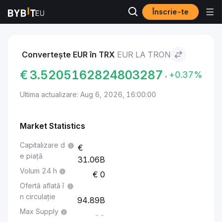
Înscrie-te
Piețe
TRON Price TRX
EUR to TRON
Convertește EUR în TRX
EUR LA TRON
€
3.5205162824803287
+0.37%
Ultima actualizare: Aug 6, 2026, 16:00:00
Market Statistics
Capitalizare d
e piață
31.06B
Volum 24 h
0
Ofertă aflată î
n circulație
94.89B
Max Supply
--