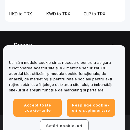
HKD to TRX
KWD to TRX
CLP to TRX
Despre
Servicii
Utilizăm module cookie strict necesare pentru a asigura
funcționarea acestui site și a-l menține securizat. Cu
Asistență
acordul tău, utilizăm și module cookie funcționale, de
analiză, de marketing și pentru rețele sociale pentru a-ți
reține setările, a înțelege utilizarea site-ului, a îmbunătăți
Produse
site-ul și a sprijini funcțiile de marketing și partajare.
Juridic
Accept toate
Respinge cookie-
cookie-urile
urile suplimentare
© 2025-2026 Bybit.eu. All rights reserved.
Setări cookie-uri
Condițiile de utilizare a serviciului
|
Termene de