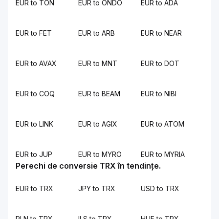
EUR to TON
EUR to ONDO
EUR to ADA
EUR to FET
EUR to ARB
EUR to NEAR
EUR to AVAX
EUR to MNT
EUR to DOT
EUR to COQ
EUR to BEAM
EUR to NIBI
EUR to LINK
EUR to AGIX
EUR to ATOM
EUR to JUP
EUR to MYRO
EUR to MYRIA
Perechi de conversie TRX în tendințe.
EUR to TRX
JPY to TRX
USD to TRX
PLN to TRX
ILS to TRX
HUF to TRX