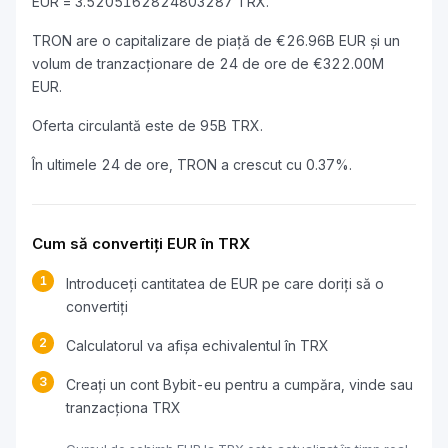
EUR = 3.5205162824803287 TRX.
TRON are o capitalizare de piață de €26.96B EUR și un
volum de tranzacționare de 24 de ore de €322.00M
EUR.
Oferta circulantă este de 95B TRX.
În ultimele 24 de ore, TRON a crescut cu 0.37%.
Cum să convertiți EUR în TRX
1
Introduceți cantitatea de EUR pe care doriți să o
convertiți
2
Calculatorul va afișa echivalentul în TRX
3
Creați un cont Bybit-eu pentru a cumpăra, vinde sau
tranzacționa TRX