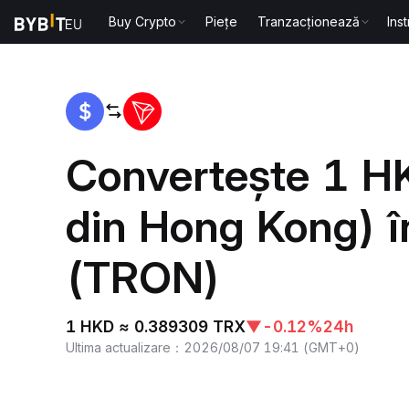
Buy Crypto
Piețe
Tranzacționează
Ins
Acasă
HKD to TRX
Convertește 1 H
din Hong Kong) 
(TRON)
1 HKD ≈ 0.389309 TRX
▼
-0.12%
24h
Ultima actualizare
：
2026/08/07 19:41
(
GMT+0
)