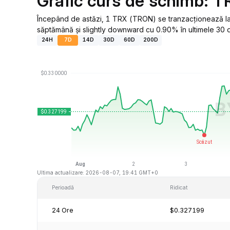
Grafic curs de schimb: T
Începând de astăzi, 1 TRX (TRON) se tranzacționează la
săptămână și slightly downward cu 0.90% în ultimele 30 d
24H
7D
14D
30D
60D
200D
Ultima actualizare: 2026-08-07, 19:41 GMT+0
Perioadă
Ridicat
24 Ore
$0.327199