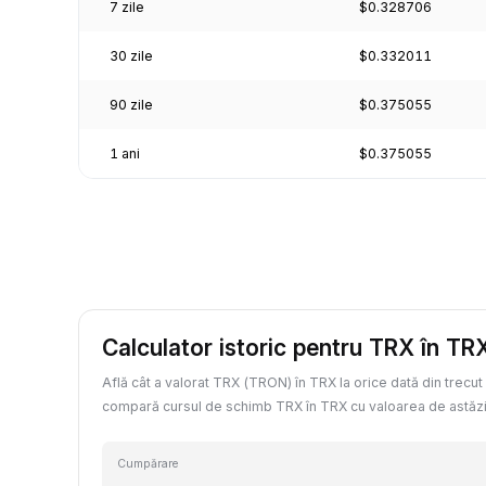
7 zile
$0.328706
30 zile
$0.332011
90 zile
$0.375055
1 ani
$0.375055
Calculator istoric pentru TRX în TR
Află cât a valorat TRX (TRON) în TRX la orice dată din trecut
compară cursul de schimb TRX în TRX cu valoarea de astăzi
Cumpărare