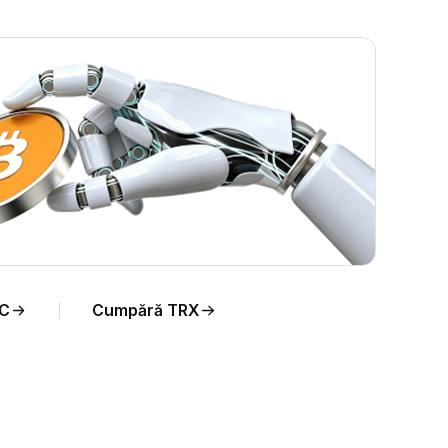
eal
DC
Cumpără TRX