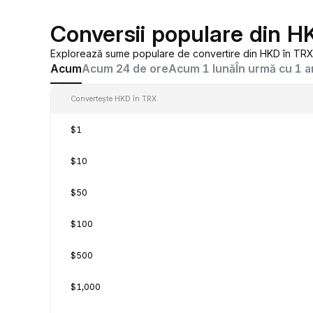
Conversii populare din H
Explorează sume populare de convertire din HKD în TRX, 
Acum
Acum 24 de ore
Acum 1 lună
În urmă cu 1 a
Convertește HKD în TRX
$1
$10
$50
$100
$500
$1,000