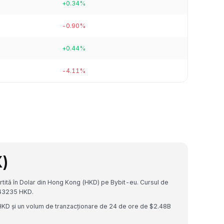
+0.34%
-0.90%
+0.44%
-4.11%
X)
ită în Dolar din Hong Kong (HKD) pe Bybit-eu. Cursul de
43235 HKD.
HKD și un volum de tranzacționare de 24 de ore de $2.48B