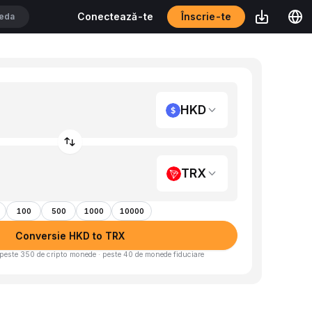
Înscrie-te
Conectează-te
HKD
TRX
100
500
1000
10000
Conversie HKD to TRX
peste 350 de cripto monede · peste 40 de monede fiduciare