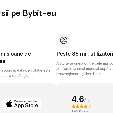
sii pe Bybit-eu
omisioane de
Peste 86 mil. utilizator
ie
Alătură-te uneia dintre cele mai 
platforme la nivel mondial după v
i ascunse. Rata de cotație este
tranzacționare și lichiditate.
pe care o plătești.
4.6
/ 5
1.4M Reviews