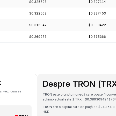
$0.325728
$0.327114
$0.322568
$0.327453
$0.315047
$0.333422
$0.269273
$0.315366
Despre TRON (TR
X
 și vezi cum se
TRON este o criptomonedă care poate fi convert
.
schimb actual este 1 TRX = $0.389309494176
TRON are o capitalizare de piață de $243.54B 
HKD.