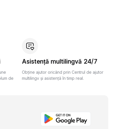
i
Asistență multilingvă 24/7
bune
Obține ajutor oricând prin Centrul de ajutor
olum de
multilingv și asistență în timp real.