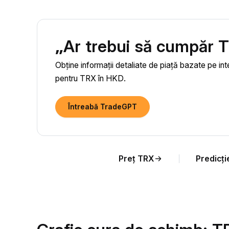
„Ar trebui să cumpăr
Obține informații detaliate de piață bazate pe int
pentru TRX în HKD.
Întreabă TradeGPT
Preț TRX
Predicți