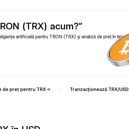
 TRON (TRX) acum?”
eligența artificială pentru TRON (TRX) și analiză de preț în timp r
e de preț pentru TRX
Tranzacționează TRX/US