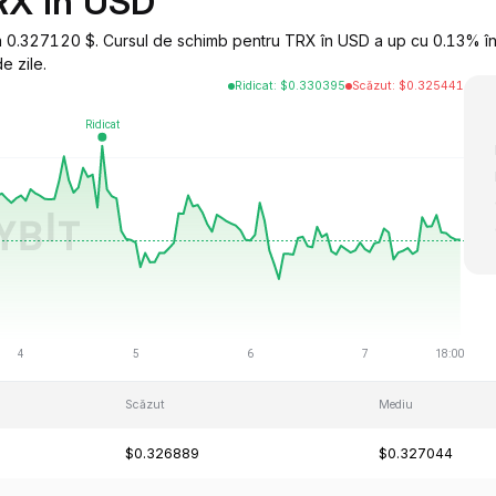
RX în USD
 0.327120 $. Cursul de schimb pentru TRX în USD a up cu 0.13% în 
e zile.
Ridicat
:
$
0.330395
Scăzut
:
$
0.325441
Scăzut
Mediu
$0.326889
$0.327044