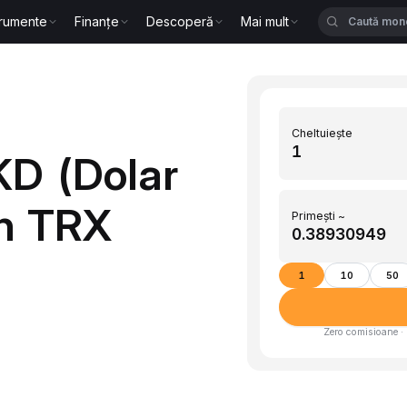
trumente
Finanțe
Descoperă
Mai mult
Cheltuiește
KD (Dolar
în TRX
Primești ~
1
10
50
Zero comisioane · 