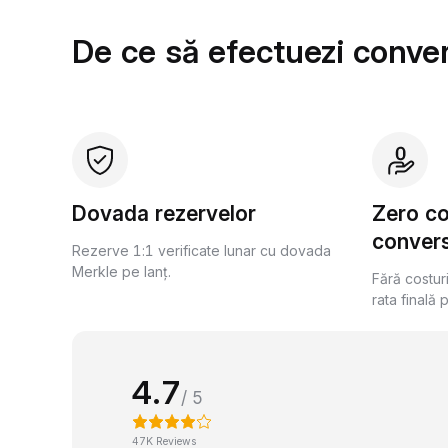
De ce să efectuezi conver
Dovada rezervelor
Zero c
convers
Rezerve 1:1 verificate lunar cu dovada
Merkle pe lanț.
Fără costur
rata finală 
4.7
/ 5
47K Reviews