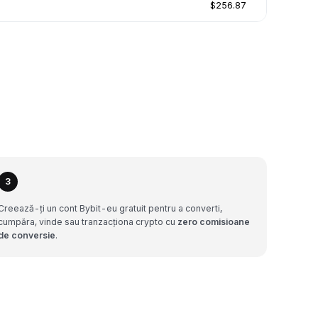
$256.87
3
Creează-ți un cont Bybit-eu gratuit pentru a converti,
cumpăra, vinde sau tranzacționa crypto cu
zero comisioane
de conversie
.