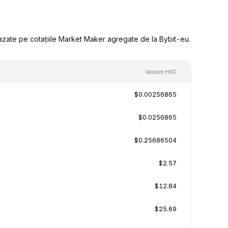
azate pe cotațiile Market Maker agregate de la Bybit-eu.
Valoare HKD
$0.00256865
$0.0256865
$0.25686504
$2.57
$12.84
$25.69