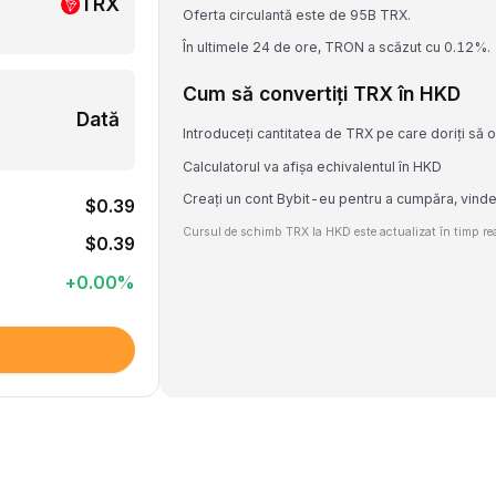
TRX
Oferta circulantă este de 95B TRX.
În ultimele 24 de ore, TRON a scăzut cu 0.12%.
Cum să convertiți TRX în HKD
Dată
Introduceți cantitatea de TRX pe care doriți să o
Calculatorul va afișa echivalentul în HKD
Creați un cont Bybit-eu pentru a cumpăra, vind
$0.39
Cursul de schimb TRX la HKD este actualizat în timp real
$0.39
+
0.00
%