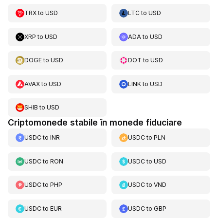
TRX
to
USD
LTC
to
USD
XRP
to
USD
ADA
to
USD
DOGE
to
USD
DOT
to
USD
AVAX
to
USD
LINK
to
USD
SHIB
to
USD
Criptomonede stabile în monede fiduciare
USDC
to
INR
USDC
to
PLN
USDC
to
RON
USDC
to
USD
USDC
to
PHP
USDC
to
VND
USDC
to
EUR
USDC
to
GBP