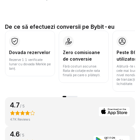
De ce să efectuezi conversii pe Bybit-eu
Dovada rezervelor
Zero comisioane
Peste 86 m
de conversie
utilizatori
Rezerve 1:1 verificate
lunar cu dovada Merkle pe
Fără costuri ascunse.
Alătură-te une
lanț.
Rata de cotație este rata
cele mai bune 
finală pe care o plătești.
nivel mondial
de tranzacționa
lichiditate.
4.7
/ 5
47K Reviews
4.6
/ 5