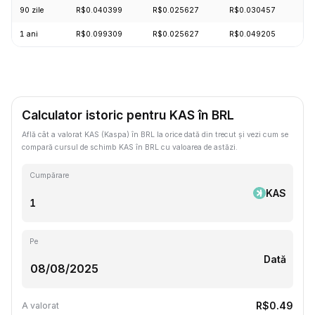
90 zile
R$0.040399
R$0.025627
R$0.030457
-
1 ani
R$0.099309
R$0.025627
R$0.049205
-
Calculator istoric pentru KAS în BRL
Află cât a valorat KAS (Kaspa) în BRL la orice dată din trecut și vezi cum se
compară cursul de schimb KAS în BRL cu valoarea de astăzi.
Cumpărare
KAS
Pe
Dată
R$0.49
A valorat