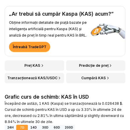
„Ar trebui să cumpăr Kaspa (KAS) acum?”
Obține informații detaliate de piață bazate pe
inteligența artificială pentru Kaspa (KAS) și
analiză de preț în timp real pentru KAS în BRL.
Întreabă TradeGPT
Preț KAS
Predicție de preț
Tranzacționează KAS/USDC
Cumpără KAS
Grafic curs de schimb: KAS în USD
Începând de astăzi, 1 KAS (Kaspa) se tranzacționează la 0.026438 $.
Cursul de schimb pentru KAS în USD a up cu 3.33% în ultimele 24 de
ore, decreased cu 2.81% în ultima săptămână și slightly downward cu
8.94% în ultimele 30 de zile.
24H
7D
14D
30D
60D
200D