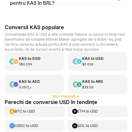
pentru KAS în BRL?
Conversii KAS populare
Convertește KAS în USD și alte monede fiduciar la cursuri în timp real.
Beneficiind de cotațiile Market Maker agregate de la Bybit-eu, poți
verifica valoarea actuală pentru KAS și poți converti cu încredere,
bucurându-te de cursuri exacte și fără marje ascunse.
KAS
to
SGD
KAS
to
USD
S$0.034
$0.026
KAS
to
AED
KAS
to
ARS
د.إ0.097
$39.59
Vezi mai mult
↓
Perechi de conversie USD în tendințe
BTC
to
USD
ETH
to
USD
USDC
to
USD
SOL
to
USD