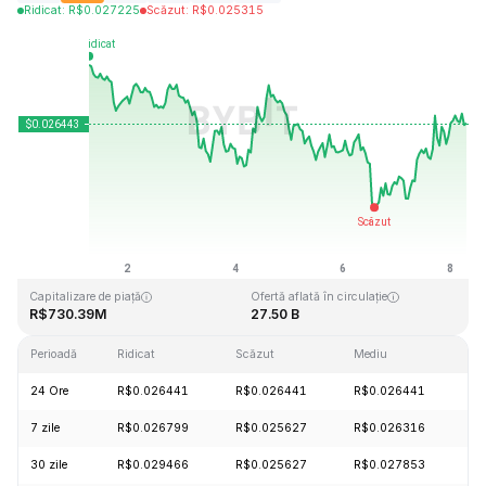
Ridicat
:
R$
0.027225
Scăzut
:
R$
0.025315
Ultima actualizare: 2026-08-08, 06:31 GMT+0
Maxim dintotdeauna
Minim dintotdeauna
R$0.207411
R$0.000171
Capitalizare de piață
Ofertă aflată în circulație
R$730.39M
27.50 B
Perioadă
Ridicat
Scăzut
Mediu
Mo
24 Ore
R$0.026441
R$0.026441
R$0.026441
+
7 zile
R$0.026799
R$0.025627
R$0.026316
-
30 zile
R$0.029466
R$0.025627
R$0.027853
-