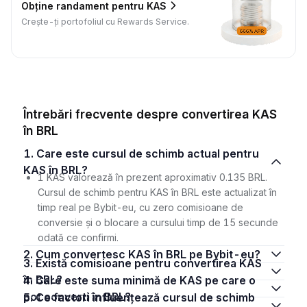
Obține randament pentru KAS
Crește-ți portofoliul cu Rewards Service.
Întrebări frecvente despre convertirea KAS
în BRL
1. Care este cursul de schimb actual pentru
KAS în BRL?
1 KAS valorează în prezent aproximativ 0.135 BRL.
Cursul de schimb pentru KAS în BRL este actualizat în
timp real pe Bybit-eu, cu zero comisioane de
conversie și o blocare a cursului timp de 15 secunde
odată ce confirmi.
2. Cum convertesc KAS în BRL pe Bybit-eu?
3. Există comisioane pentru convertirea KAS
în BRL?
4. Care este suma minimă de KAS pe care o
pot converti în BRL?
5. Ce factori influențează cursul de schimb