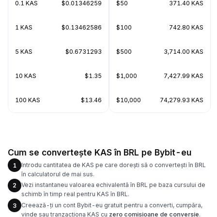
0.1 KAS
$0.01346259
$50
371.40 KAS
1 KAS
$0.13462586
$100
742.80 KAS
5 KAS
$0.6731293
$500
3,714.00 KAS
10 KAS
$1.35
$1,000
7,427.99 KAS
100 KAS
$13.46
$10,000
74,279.93 KAS
Cum se convertește KAS în BRL pe Bybit-eu
Introdu cantitatea de KAS pe care dorești să o convertești în BRL
1
în calculatorul de mai sus.
Vezi instantaneu valoarea echivalentă în BRL pe baza cursului de
2
schimb în timp real pentru KAS în BRL.
Creează-ți un cont Bybit-eu gratuit pentru a converti, cumpăra,
3
vinde sau tranzacționa KAS cu
zero comisioane de conversie
.