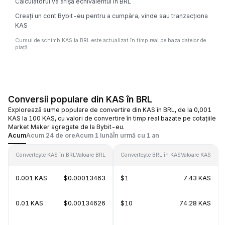
Calculatorul va afișa echivalentul în BRL
Creați un cont Bybit-eu pentru a cumpăra, vinde sau tranzacționa
KAS
Cursul de schimb KAS la BRL este actualizat în timp real pe baza datelor de
piață.
Conversii populare din KAS în BRL
Explorează sume populare de convertire din KAS în BRL, de la 0,001
KAS la 100 KAS, cu valori de convertire în timp real bazate pe cotațiile
Market Maker agregate de la Bybit-eu.
Acum
Acum 24 de ore
Acum 1 lună
În urmă cu 1 an
Convertește KAS în BRL
Valoare BRL
Convertește BRL în KAS
Valoare KAS
0.001 KAS
$0.00013463
$1
7.43 KAS
0.01 KAS
$0.00134626
$10
74.28 KAS