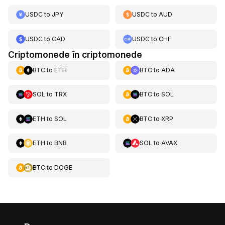
USDC
to
JPY
USDC
to
AUD
USDC
to
CAD
USDC
to
CHF
Criptomonede în criptomonede
BTC
to
ETH
BTC
to
ADA
SOL
to
TRX
BTC
to
SOL
ETH
to
SOL
BTC
to
XRP
ETH
to
BNB
SOL
to
AVAX
BTC
to
DOGE