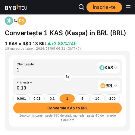
Înscrie-te
Acasă
KAS to BRL
Convertește 1 KAS (Kaspa) în BRL (BRL)
1 KAS ≈ R$0.13 BRL
▲
+2.88%
24h
Ultima actualizare
：
2026/08/08 06:31
(
GMT+0
)
Cheltuiește
KAS
Primești ~
BRL
0.001
0.01
0.1
1
5
10
100
Conversie KAS to BRL
Zero comisioane · peste 350 de cripto monede · peste 40 de monede
fiduciare