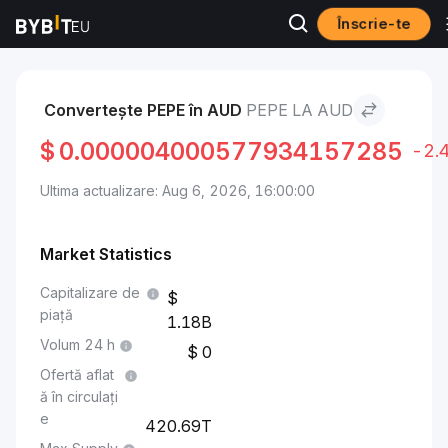
Înscrie-te
Piețe
Pepe Price PEPE
Pepe to AUD
Convertește PEPE în AUD
PEPE LA AUD
$
0.000004000577934157285
-2.
Ultima actualizare: Aug 6, 2026, 16:00:00
Market Statistics
Capitalizare de
piață
1.18B
Volum 24 h
0
Ofertă aflat
ă în circulați
e
420.69T