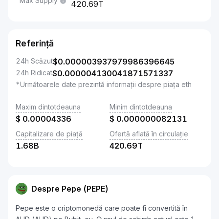
Max Supply
420.69T
Referință
24h Scăzut
$
0.000003937979986396645
24h Ridicat
$
0.000004130041871571337
*Următoarele date prezintă informații despre piața eth
Maxim dintotdeauna
Minim dintotdeauna
$
0.00004336
$
0.000000082131
Capitalizare de piață
Ofertă aflată în circulație
1.68B
420.69T
Despre Pepe (PEPE)
Pepe este o criptomonedă care poate fi convertită în