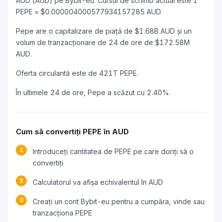
AUD (AUD) pe Bybit-eu. Cursul de schimb actual este 1
PEPE = $0.000004000577934157285 AUD.
Pepe are o capitalizare de piață de $1.68B AUD și un
volum de tranzacționare de 24 de ore de $172.58M
AUD.
Oferta circulantă este de 421T PEPE.
În ultimele 24 de ore, Pepe a scăzut cu 2.40%.
Cum să convertiți PEPE în AUD
1
Introduceți cantitatea de PEPE pe care doriți să o
convertiți
2
Calculatorul va afișa echivalentul în AUD
3
Creați un cont Bybit-eu pentru a cumpăra, vinde sau
tranzacționa PEPE