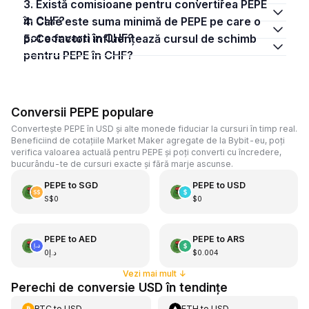
3. Există comisioane pentru convertirea PEPE
în CHF?
4. Care este suma minimă de PEPE pe care o
pot converti în CHF?
5. Ce factori influențează cursul de schimb
pentru PEPE în CHF?
Conversii PEPE populare
Convertește PEPE în USD și alte monede fiduciar la cursuri în timp real.
Beneficiind de cotațiile Market Maker agregate de la Bybit-eu, poți
verifica valoarea actuală pentru PEPE și poți converti cu încredere,
bucurându-te de cursuri exacte și fără marje ascunse.
PEPE
to
SGD
PEPE
to
USD
S$0
$0
PEPE
to
AED
PEPE
to
ARS
د.إ0
$0.004
Vezi mai mult
↓
Perechi de conversie USD în tendințe
BTC
to
USD
ETH
to
USD