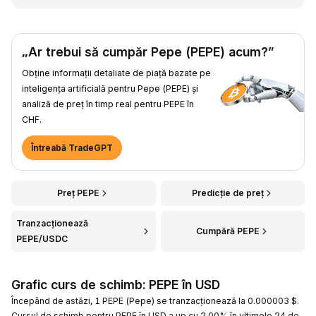
„Ar trebui să cumpăr Pepe (PEPE) acum?”
Obține informații detaliate de piață bazate pe
inteligența artificială pentru Pepe (PEPE) și
analiză de preț în timp real pentru PEPE în
CHF.
Întreabă TradeGPT
Preț PEPE
Predicție de preț
Tranzacționează
Cumpără PEPE
PEPE/USDC
Grafic curs de schimb: PEPE în USD
Începând de astăzi, 1 PEPE (Pepe) se tranzacționează la 0.000003 $.
Cursul de schimb pentru PEPE în USD a up cu 2.00% în ultimele 24 de