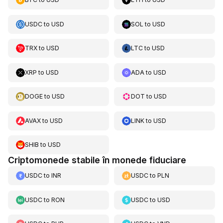
USDC
to
USD
SOL
to
USD
TRX
to
USD
LTC
to
USD
XRP
to
USD
ADA
to
USD
DOGE
to
USD
DOT
to
USD
AVAX
to
USD
LINK
to
USD
SHIB
to
USD
Criptomonede stabile în monede fiduciare
USDC
to
INR
USDC
to
PLN
USDC
to
RON
USDC
to
USD