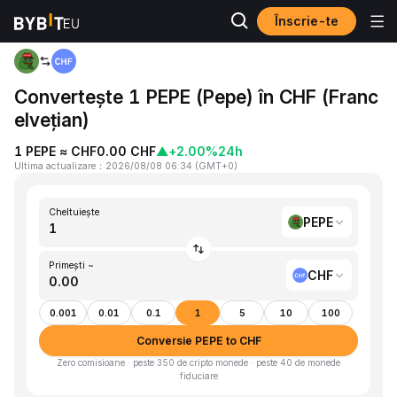
Înscrie-te
Acasă
PEPE to CHF
Convertește 1 PEPE (Pepe) în CHF (Franc
elvețian)
1 PEPE ≈ CHF0.00 CHF
▲
+2.00%
24h
Ultima actualizare
：
2026/08/08 06:34
(
GMT+0
)
Cheltuiește
PEPE
Primești ~
CHF
0.001
0.01
0.1
1
5
10
100
Conversie PEPE to CHF
Zero comisioane · peste 350 de cripto monede · peste 40 de monede
fiduciare