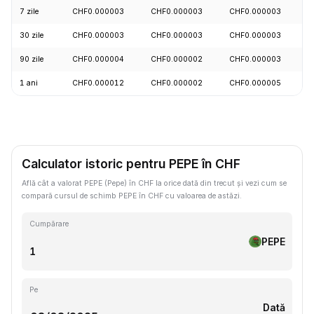
7 zile
CHF0.000003
CHF0.000003
CHF0.000003
+
30 zile
CHF0.000003
CHF0.000003
CHF0.000003
+
90 zile
CHF0.000004
CHF0.000002
CHF0.000003
+
1 ani
CHF0.000012
CHF0.000002
CHF0.000005
-
Calculator istoric pentru PEPE în CHF
Află cât a valorat PEPE (Pepe) în CHF la orice dată din trecut și vezi cum se
compară cursul de schimb PEPE în CHF cu valoarea de astăzi.
Cumpărare
PEPE
Pe
Dată