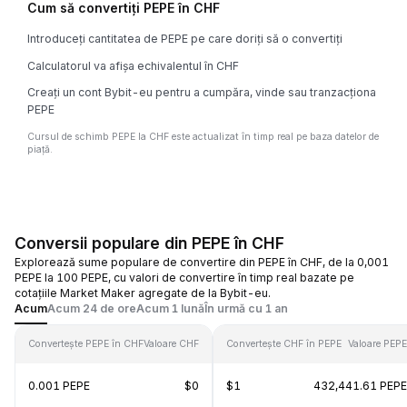
Cum să convertiți PEPE în CHF
Introduceți cantitatea de PEPE pe care doriți să o convertiți
Calculatorul va afișa echivalentul în CHF
Creați un cont Bybit-eu pentru a cumpăra, vinde sau tranzacționa
PEPE
Cursul de schimb PEPE la CHF este actualizat în timp real pe baza datelor de
piață.
Conversii populare din PEPE în CHF
Explorează sume populare de convertire din PEPE în CHF, de la 0,001
PEPE la 100 PEPE, cu valori de convertire în timp real bazate pe
cotațiile Market Maker agregate de la Bybit-eu.
Acum
Acum 24 de ore
Acum 1 lună
În urmă cu 1 an
Convertește PEPE în CHF
Valoare CHF
Convertește CHF în PEPE
Valoare PEPE
0.001 PEPE
$0
$1
432,441.61 PEPE