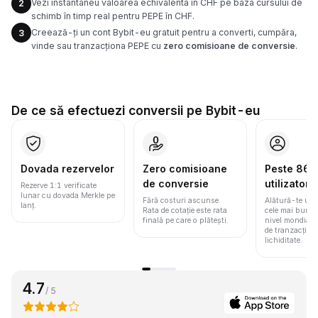
Vezi instantaneu valoarea echivalentă în CHF pe baza cursului de
2
schimb în timp real pentru PEPE în CHF.
Creează-ți un cont Bybit-eu gratuit pentru a converti, cumpăra,
3
vinde sau tranzacționa PEPE cu
zero comisioane de conversie
.
De ce să efectuezi conversii pe Bybit-eu
Dovada rezervelor
Zero comisioane
Peste 86 m
de conversie
utilizatori
Rezerve 1:1 verificate
lunar cu dovada Merkle pe
Fără costuri ascunse.
Alătură-te une
lanț.
Rata de cotație este rata
cele mai bune 
finală pe care o plătești.
nivel mondial
de tranzacționa
lichiditate.
4.7
/ 5