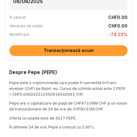
CHF0.00
A valorat
CHF0.00
Valoarea de astăzi
-74.23
%
Modificare
Tranzacționează acum
Despre Pepe (PEPE)
Pepe este o criptomonedă care poate fi convertită în Franc
elvețian (CHF) pe Bybit-eu. Cursul de schimb actual este 1 PEPE
= CHF0.000002312450916540063 CHF.
Pepe are o capitalizare de piață de CHF973.06M CHF și un volum
de tranzacționare de 24 de ore de CHF83.61M CHF.
Oferta circulantă este de 421T PEPE.
În ultimele 24 de ore, Pepe a crescut cu 2.00%.