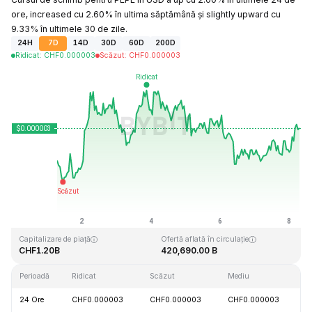
ore, increased cu 2.60% în ultima săptămână și slightly upward cu
9.33% în ultimele 30 de zile.
24H
7D
14D
30D
60D
200D
Ridicat
:
CHF
0.000003
Scăzut
:
CHF
0.000003
Ultima actualizare: 2026-08-08, 06:34 GMT+0
Maxim dintotdeauna
Minim dintotdeauna
CHF0.000028
CHF0.000000
Capitalizare de piață
Ofertă aflată în circulație
CHF1.20B
420,690.00 B
Perioadă
Ridicat
Scăzut
Mediu
M
24 Ore
CHF0.000003
CHF0.000003
CHF0.000003
+