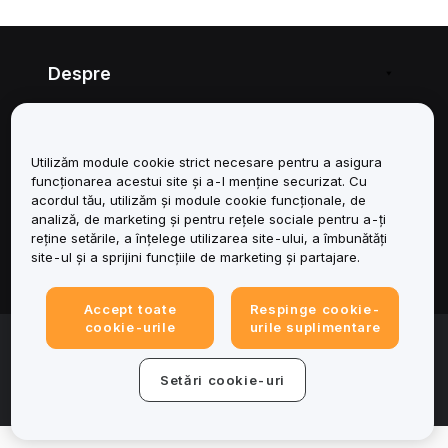
Despre
Servicii
Utilizăm module cookie strict necesare pentru a asigura
Asistență
funcționarea acestui site și a-l menține securizat. Cu
acordul tău, utilizăm și module cookie funcționale, de
Produse
analiză, de marketing și pentru rețele sociale pentru a-ți
reține setările, a înțelege utilizarea site-ului, a îmbunătăți
site-ul și a sprijini funcțiile de marketing și partajare.
Juridic
Accept toate
Respinge cookie-
cookie-urile
urile suplimentare
© 2025-2026 Bybit.eu. All rights reserved.
Condițiile de utilizare a serviciului
|
Termene de
confidențialitate
|
Impressum (Informații legale)
|
Centru de
Setări cookie-uri
preferințe privind modulele cookie