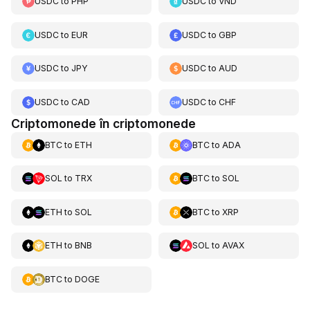
USDC
to
PHP
USDC
to
VND
USDC
to
EUR
USDC
to
GBP
USDC
to
JPY
USDC
to
AUD
USDC
to
CAD
USDC
to
CHF
Criptomonede în criptomonede
BTC
to
ETH
BTC
to
ADA
SOL
to
TRX
BTC
to
SOL
ETH
to
SOL
BTC
to
XRP
ETH
to
BNB
SOL
to
AVAX
BTC
to
DOGE