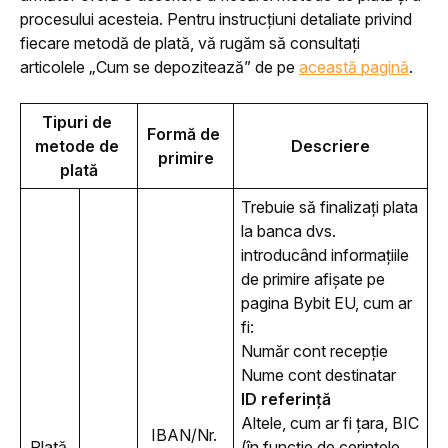
procesului acesteia. Pentru instrucțiuni detaliate privind 
fiecare metodă de plată, vă rugăm să consultați 
articolele „
Cum se depozitează
” de pe 
această pagină
.
Tipuri de 
Formă de 
metode de 
Descriere
primire
plată
Trebuie să finalizați plata 
la banca dvs. 
introducând informațiile 
de primire afișate pe 
pagina Bybit EU, cum ar 
fi:
Număr cont recepție
Nume cont destinatar
ID referință
Altele, cum ar fi țara, BIC
IBAN/Nr. 
Plată 
(în funcție de cerințele