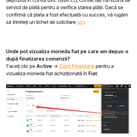
depozitul în contul dvs. Bybit EU, contactați furnizorul de 
servicii de plată pentru a verifica starea plății. Dacă se 
confirmă că plata a fost efectuată cu succes, vă rugăm 
să trimiteți un tichet de solicitare 
aici
.
Unde pot vizualiza moneda fiat pe care am depus-o 
după finalizarea comenzii?
Faceți clic pe 
Active 
→ 
Cont Finanțare
 pentru a 
vizualiza moneda fiat achiziționată în
 Fiat
.