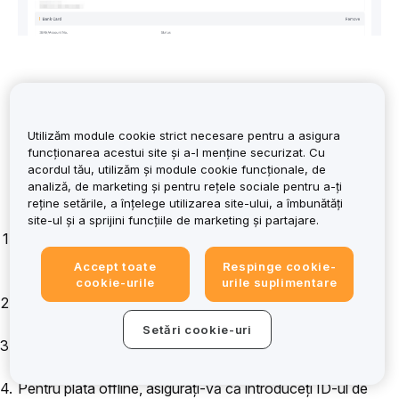
Utilizăm module cookie strict necesare pentru a asigura
funcționarea acestui site și a-l menține securizat. Cu
acordul tău, utilizăm și module cookie funcționale, de
analiză, de marketing și pentru rețele sociale pentru a-ți
Legat de comandă
reține setările, a înțelege utilizarea site-ului, a îmbunătăți
Cum pot crește rata de succes a depozitului meu?
site-ul și a sprijini funcțiile de marketing și partajare.
Utilizați metode de plată cu același nume ca și in KYC-ul
folosit pe Bybit EU.
Utilizarea conturilor altcuiva
Accept toate
Respinge cookie-
pentru transferuri de plată este strict interzisă.
cookie-urile
urile suplimentare
Asigurați-vă că conexiunea dvs. la internet și dispozitivul
sunt stabile în timpul tranzacției.
Setări cookie-uri
Pentru portofele electronice și plată bancară ușoară,
finalizați plata în timpul specificat.
Pentru plata offline, asigurați-vă că introduceți ID-ul de