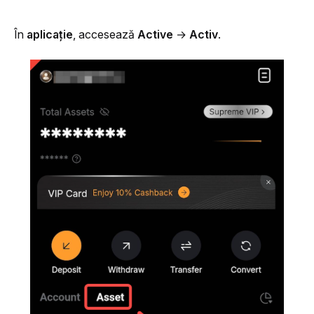
În 
aplicație
, accesează 
Active
 → 
Activ
.