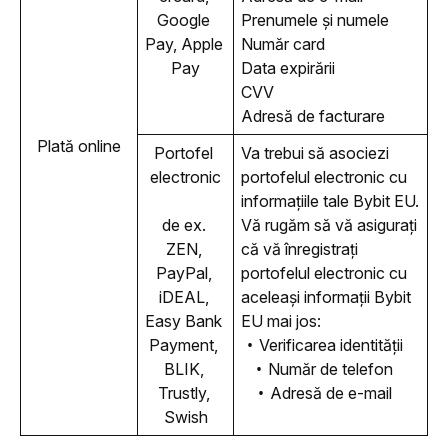
Google 
Prenumele și numele
Pay, Apple 
Număr card
Pay
Data expirării
CVV
Adresă de facturare
Plată online
Portofel 
Va trebui să asociezi 
electronic
portofelul electronic cu 
informațiile tale Bybit EU. 
de ex. 
Vă rugăm să vă asigurați 
ZEN, 
că vă înregistrați 
PayPal, 
portofelul electronic cu 
iDEAL, 
aceleași informații Bybit 
Easy Bank 
EU mai jos:
Payment, 
Verificarea identității
BLIK
, 
Număr de telefon
Trustly, 
Adresă de e-mail
Swish