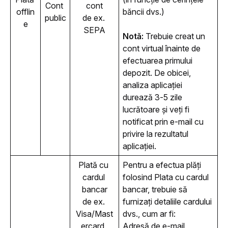
Cont 
cont
offlin
băncii dvs.)
public
de ex. 
e
SEPA
Notă: 
Trebuie creat un 
cont virtual înainte de 
efectuarea primului 
depozit. De obicei, 
analiza aplicației 
durează 3-5 zile 
lucrătoare și veți fi 
notificat prin e-mail cu 
privire la rezultatul 
aplicației.
Plată cu 
Pentru a efectua plăți 
cardul 
folosind Plata cu cardul 
bancar
bancar, trebuie să 
de ex. 
furnizați detaliile cardului 
Visa/Mast
dvs., cum ar fi:
ercard, 
Adresă de e-mail