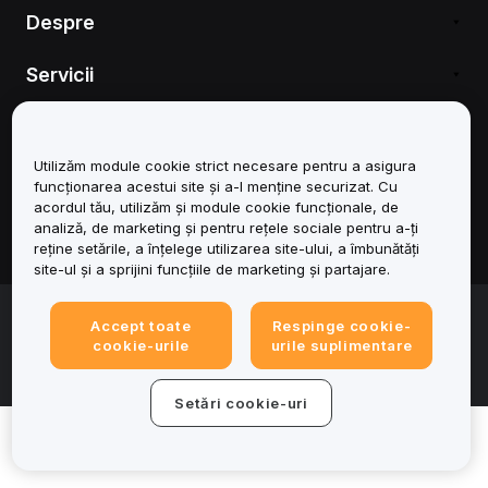
Înțelegerea diferenței dintre ordinele Taker și
Despre
ordinele Maker
Ordin Post-Only
Servicii
Ordine Trailing Stop (Spot și Margin Trading)
Introducere în strategia TWAP
Asistență
Utilizăm module cookie strict necesare pentru a asigura
Produse
funcționarea acestui site și a-l menține securizat. Cu
acordul tău, utilizăm și module cookie funcționale, de
analiză, de marketing și pentru rețele sociale pentru a-ți
Juridic
reține setările, a înțelege utilizarea site-ului, a îmbunătăți
site-ul și a sprijini funcțiile de marketing și partajare.
© 2025-2026 Bybit.eu. Toate drepturile rezervate.
Accept toate
Respinge cookie-
Condițiile de utilizare a serviciului
|
Termene de
cookie-urile
urile suplimentare
confidențialitate
|
Impressum (Informații legale)
|
Centru de
preferințe privind modulele cookie
Setări cookie-uri