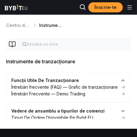
Înscrie-te
Centru de Ajutor
Instrumente de tranzacționare
Instrumente de tranzacționare
Funcții Utile De Tranzacționare
Întrebări frecvente (FAQ) — Grafic de tranzacționare
Întrebări Frecvente — Demo Trading
Vedere de ansamblu a tipurilor de comenzi
Tipuri De Ordine Disponibile Pe Bybit EU
Durata de validitate (GTC, IOC, FOK)
Take Profit și Stop Loss (Spot Trading)